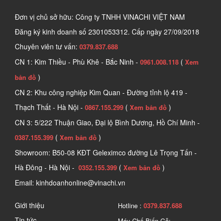
Đơn vị chủ sở hữu: Công ty TNHH VINACHI VIỆT NAM
Đăng ký kinh doanh số
2301053312. Cấp ngày 27/09/2018
Chuyên viên tư vấn:
0379.837.688
CN 1: Kim Thiều - Phù Khê - Bắc Ninh -
(
0961.008.118
Xem
)
bản đồ
CN 2: Khu công nghiệp Kim Quan - Đường tỉnh lộ 419 -
Thạch Thất - Hà Nội -
(
)
0867.155.299
Xem bản đồ
CN 3: 5/222 Thuận Giao, Đại lộ Bình Dương, Hồ Chí Minh -
(
)
0387.155.399
Xem bản đồ
Showroom: B50-08 KĐT Geleximco đường Lê Trọng Tấn -
Hà Đông - Hà Nội -
(
)
0352.155.399
Xem bản đồ
Email: kinhdoanhonline@vinachi.vn
Giới thiệu
Hotline :
0379.837.688
Tin tức
Máy Chế Biến Gỗ: