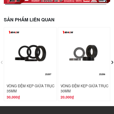
SẢN PHẨM LIÊN QUAN
‹
›
VÒNG ĐỆM KẸP GIỮA TRỤC
VÒNG ĐỆM KẸP GIỮA TRỤC
35MM
30MM
30,000₫
20,000₫