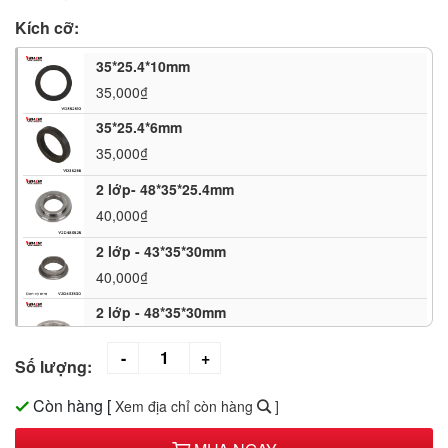
Kích cỡ:
35*25.4*10mm
35,000₫
35*25.4*6mm
35,000₫
2 lớp- 48*35*25.4mm
40,000₫
2 lớp - 43*35*30mm
40,000₫
2 lớp - 48*35*30mm
45,000₫
Số lượng:
30*25*20mm
35,000₫
Còn hàng
[
Xem địa chỉ còn hàng
]
35*30*6mm