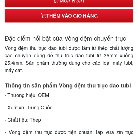
MUA NGAY
35,000₫
THÊM VÀO GIỎ HÀNG
35*30*15mm
35,000₫
35*30*10mm
Đặc điểm nổi bật của Vòng đệm chuyển trục
35,000₫
Vòng đệm thu trục dao tubi dược làm từ thép chất lượng
35*25.4*15mm
cao chuyên dùng để thu trục dao tubi từ 35mm xuống
35,000₫
25.4mm. Sản phẩm thường dùng cho các loại máy tubi,
máy cắt.
Thông tin sản phẩm Vòng đệm thu trục dao tubi
- Thương hiệu: OEM
- Xuất xứ: Trung Quốc
- Chất liệu: Thép
- Vòng đệm thu trục được tiện chuẩn, lắp vừa zin trục