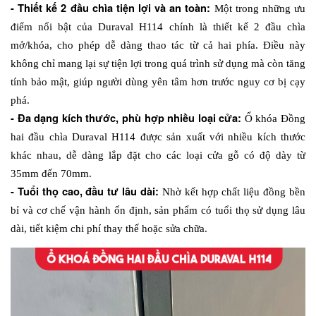
- Thiết kế 2 đầu chìa tiện lợi và an toàn: 
Một trong những ưu 
điểm nổi bật của Duraval H114 chính là thiết kế 2 đầu chìa 
mở/khóa, cho phép dễ dàng thao tác từ cả hai phía. Điều này 
không chỉ mang lại sự tiện lợi trong quá trình sử dụng mà còn tăng 
tính bảo mật, giúp người dùng yên tâm hơn trước nguy cơ bị cạy 
phá.
- Đa dạng kích thước, phù hợp nhiều loại cửa: 
Ổ khóa Đồng 
hai đầu chìa Duraval H114 được sản xuất với nhiều kích thước 
khác nhau, dễ dàng lắp đặt cho các loại cửa gỗ có độ dày từ 
35mm đến 70mm. 
- Tuổi thọ cao, đầu tư lâu dài: 
Nhờ kết hợp chất liệu đồng bền 
bỉ và cơ chế vận hành ổn định, sản phẩm có tuổi thọ sử dụng lâu 
dài, tiết kiệm chi phí thay thế hoặc sửa chữa. 