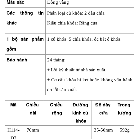
Màu sắc
Đồng vàng
Các thông tin 
Phân loại củ khóa: 2 đầu chìa
khác
Kiểu chìa khóa: Răng cưa
1 bộ sản phẩm 
1 củ khóa, 5 chìa khóa, ốc bắt ổ khóa
gồm
Bảo hành
24 tháng:
+ Lỗi kỹ thuật từ nhà sản xuất.
+ Cơ cấu khóa bị kẹt hoặc không vận hành 
do lỗi sản xuất.
Mã
Chiều 
Chiều 
Đường 
Độ dày 
Trọng 
dài
rộng
kính củ 
cửa
lượng
khóa
H114-
70mm
35-50mm
592g
D7