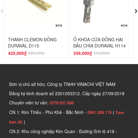
‹
›
THANH CLEMON ĐỒNG
Ổ KHÓA CỬA ĐỒNG HAI
DURAVAL D115
ĐẦU CHÌA DURAVAL H114
425,000₫
349,000₫
625,000₫
513,000₫
Đơn vị chủ sở hữu: Công ty TNHH VINACHI VIỆT NAM
Đăng ký kinh doanh số
2301053312. Cấp ngày 27/09/2018
Chuyên viên tư vấn:
0379.837.688
CN 1: Kim Thiều - Phù Khê - Bắc Ninh -
(
0961.008.118
Xem
)
bản đồ
CN 2: Khu công nghiệp Kim Quan - Đường tỉnh lộ 419 -