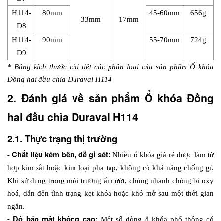
H114-
80mm
45-60mm
656g
33mm
17mm
D8
H114-
90mm
55-70mm
724g
D9
* Bảng kích thước chi tiết các phân loại của sản phẩm Ổ khóa 
Đồng hai đầu chìa Duraval H114
2. Đánh giá về sản phẩm Ổ khóa Đồng 
hai đầu chìa Duraval H114
2.1. Thực trạng thị trường
- Chất liệu kém bền, dễ gỉ sét: 
Nhiều ổ khóa giá rẻ được làm từ 
hợp kim sắt hoặc kim loại pha tạp, không có khả năng chống gỉ. 
Khi sử dụng trong môi trường ẩm ướt, chúng nhanh chóng bị oxy 
hoá, dẫn đến tình trạng kẹt khóa hoặc khó mở sau một thời gian 
ngắn.
- Độ bảo mật không cao: 
Một số dòng ổ khóa phổ thông có 