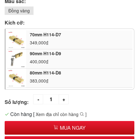
Màu sắc:
Đồng vàng
Kích cỡ:
70mm H114-D7
349,000₫
90mm H114-D9
400,000₫
80mm H114-D8
383,000₫
Số lượng:
Còn hàng
[
Xem địa chỉ còn hàng
]
MUA NGAY