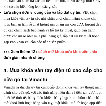
đó, bạn cần kiểm tra các chi tiết như chốt, ốc vít để kịp thời xử lý 
khi có dấu hiệu lỏng lẻo hoặc gỉ sét. 
Lựa chọn đơn vị cung cấp và lắp đặt uy tín: 
Việc chọn 
mua khóa vân tay từ các nhà phân phối chính hãng không chỉ 
giúp bạn an tâm về chất lượng sản phẩm mà còn được hưởng đầy 
đủ các chính sách bảo hành và hỗ trợ kỹ thuật, giúp bạn tránh 
được các rủi ro như mua phải hàng giả, lắp đặt sai kỹ thuật hoặc 
gặp khó khăn khi cần bảo hành sản phẩm.
>>> Xem thêm: 12+ 
cách mở khoá cửa khi quên chìa
đơn giản nhanh chóng
4. Mua khóa vân tay điện tử cao cấp cho 
cửa gỗ tại Vinachi
Vinachi là địa chỉ uy tín cung cấp dòng khoá vân tay thông minh 
dành cho cửa gỗ, với các tính năng hiện đại và tiện ích vượt trội: 
thiết kế tinh tế, bảng điều khiển bằng hợp kim nhôm chắc chắn, 
mở khoá linh hoạt bằng vân tay, mật khẩu, thẻ từ hoặc app điện 