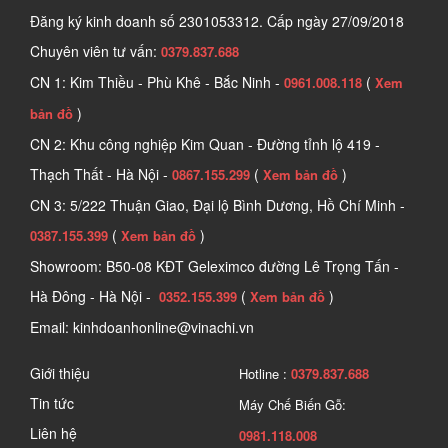
Đăng ký kinh doanh số
2301053312. Cấp ngày 27/09/2018
Chuyên viên tư vấn:
0379.837.688
CN 1: Kim Thiều - Phù Khê - Bắc Ninh -
(
0961.008.118
Xem
)
bản đồ
CN 2: Khu công nghiệp Kim Quan - Đường tỉnh lộ 419 -
Thạch Thất - Hà Nội -
(
)
0867.155.299
Xem bản đồ
CN 3: 5/222 Thuận Giao, Đại lộ Bình Dương, Hồ Chí Minh -
(
)
0387.155.399
Xem bản đồ
Showroom: B50-08 KĐT Geleximco đường Lê Trọng Tấn -
Hà Đông - Hà Nội -
(
)
0352.155.399
Xem bản đồ
Email: kinhdoanhonline@vinachi.vn
Giới thiệu
Hotline :
0379.837.688
Tin tức
Máy Chế Biến Gỗ:
Liên hệ
0981.118.008