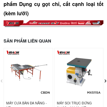
phẩm Dụng cụ gọt chỉ, cắt cạnh loại tốt 
(kèm lưỡi)
SẢN PHẨM LIÊN QUAN
‹
›
MÁY CƯA BÀN ĐA NĂNG -
MÁY SOI TRỤC ĐỨNG