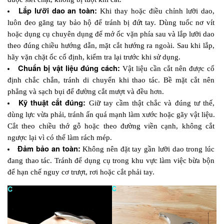
Lắp lưỡi dao an toàn:
 Khi thay hoặc điều chỉnh lưỡi dao, 
luôn đeo găng tay bảo hộ để tránh bị đứt tay. Dùng tuốc nơ vít 
hoặc dụng cụ chuyên dụng để mở ốc vặn phía sau và lắp lưỡi dao 
theo đúng chiều hướng dẫn, mặt cắt hướng ra ngoài. Sau khi lắp, 
hãy vặn chặt ốc cố định, kiểm tra lại trước khi sử dụng.
Chuẩn bị vật liệu đúng cách:
 Vật liệu cần cắt nên được cố 
định chắc chắn, tránh di chuyển khi thao tác. Bề mặt cắt nên 
phẳng và sạch bụi để đường cắt mượt và đều hơn.
Kỹ thuật cắt đúng: 
Giữ tay cầm thật chắc và đúng tư thế, 
dùng lực vừa phải, tránh ấn quá mạnh làm xước hoặc gãy vật liệu. 
Cắt theo chiều thớ gỗ hoặc theo đường viền cạnh, không cắt 
ngược lại vì có thể làm rách mép.
Đảm bảo an toàn: 
Không nên đặt tay gần lưỡi dao trong lúc 
đang thao tác. Tránh để dụng cụ trong khu vực làm việc bừa bộn 
để hạn chế nguy cơ trượt, rơi hoặc cắt phải tay.