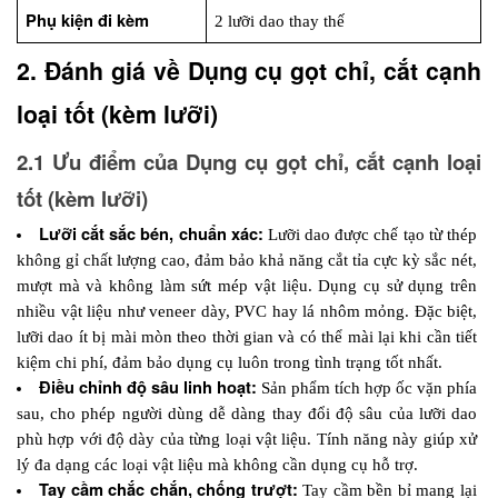
Phụ kiện đi kèm
2 lưỡi dao thay thế
2. Đánh giá về Dụng cụ gọt chỉ, cắt cạnh 
loại tốt (kèm lưỡi)
2.1 Ưu điểm của Dụng cụ gọt chỉ, cắt cạnh loại 
tốt (kèm lưỡi)
Lưỡi cắt sắc bén, chuẩn xác:
 Lưỡi dao được chế tạo từ thép 
không gỉ chất lượng cao, đảm bảo khả năng cắt tỉa cực kỳ sắc nét, 
mượt mà và không làm sứt mép vật liệu. Dụng cụ sử dụng trên 
nhiều vật liệu như veneer dày, PVC hay lá nhôm mỏng. Đặc biệt, 
lưỡi dao ít bị mài mòn theo thời gian và có thể mài lại khi cần tiết 
kiệm chi phí, đảm bảo dụng cụ luôn trong tình trạng tốt nhất.
Điều chỉnh độ sâu linh hoạt:
 Sản phẩm tích hợp ốc vặn phía 
sau, cho phép người dùng dễ dàng thay đổi độ sâu của lưỡi dao 
phù hợp với độ dày của từng loại vật liệu. Tính năng này giúp xử 
lý đa dạng các loại vật liệu mà không cần dụng cụ hỗ trợ.
Tay cầm chắc chắn, chống trượt: 
Tay cầm bền bỉ mang lại 