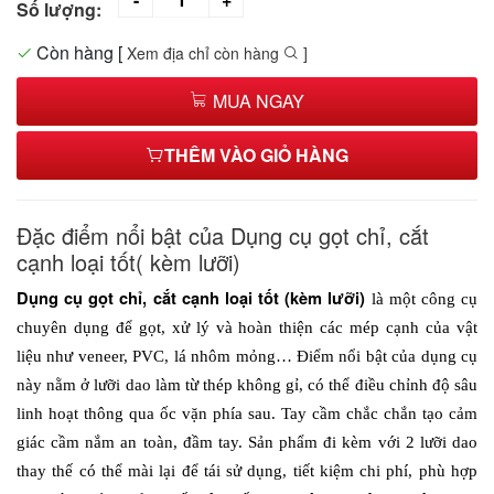
Số lượng:
Còn hàng
[
Xem địa chỉ còn hàng
]
MUA NGAY
THÊM VÀO GIỎ HÀNG
Đặc điểm nổi bật của Dụng cụ gọt chỉ, cắt
cạnh loại tốt( kèm lưỡi)
Dụng cụ gọt chỉ, cắt cạnh loại tốt (kèm lưỡi) 
là một công cụ 
chuyên dụng để gọt, xử lý và hoàn thiện các mép cạnh của vật 
liệu như veneer, PVC, lá nhôm mỏng… Điểm nổi bật của dụng cụ 
này nằm ở lưỡi dao làm từ thép không gỉ, có thể điều chỉnh độ sâu 
linh hoạt thông qua ốc vặn phía sau. Tay cầm chắc chắn tạo cảm 
giác cầm nắm an toàn, đầm tay. Sản phẩm đi kèm với 2 lưỡi dao 
thay thế có thể mài lại để tái sử dụng, tiết kiệm chi phí, phù hợp 