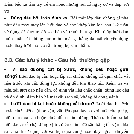
Đảm bảo xa tầm tay trẻ em hoặc những nơi có nguy cơ va đập, rơi 
vỡ.
Dùng dầu bôi trơn định kỳ:
 Bôi một lớp dầu chống gỉ nhẹ 
như dầu máy may lên lưỡi dao và các khớp kim loại sau 1-2 tuần 
sử dụng để duy trì độ sắc bén và tránh han gỉ. Khi thấy lưỡi dao 
mòn hoặc cắt không còn mượt, mài lại bằng đá mài chuyên dụng 
hoặc thay lưỡi mới có sẵn trong bộ sản phẩm.
3.3. Các lưu ý khác - Câu hỏi thường gặp
Vì sao đường cắt bị xước, không đều hoặc gợn 
sóng? 
Lưỡi dao bị cùn hoặc lắp sai chiều, không cố định chắc vật 
liệu trước khi cắt, dùng lực không đều khi thao tác. Kiểm tra và 
mài/đổi lưỡi dao nếu cần, cố định vật liệu chắc chắn, dùng lực đều 
và ổn định, đảm bảo bề mặt cắt sạch sẽ, không bị cong vênh.
Lưỡi dao bị kẹt hoặc không cắt được? 
Lưỡi dao bị lệch 
hoặc chưa siết chặt ốc vặn, vật liệu quá dày so với mức cho phép, 
lưỡi dao quá sâu hoặc chưa điều chỉnh đúng. Tháo ra kiểm tra lại 
lưỡi dao, siết chặt đúng vị trí, điều chỉnh độ sâu bằng ốc vặn phía 
sau, tránh sử dụng với vật liệu quá cứng hoặc dày ngoài khuyến 