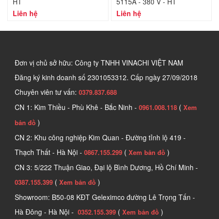
HT
5115A - 380 V - HT
Liên hệ
Liên hệ
Đơn vị chủ sở hữu: Công ty TNHH VINACHI VIỆT NAM
Đăng ký kinh doanh số
2301053312. Cấp ngày 27/09/2018
Chuyên viên tư vấn:
0379.837.688
CN 1: Kim Thiều - Phù Khê - Bắc Ninh -
(
0961.008.118
Xem
)
bản đồ
CN 2: Khu công nghiệp Kim Quan - Đường tỉnh lộ 419 -
Thạch Thất - Hà Nội -
(
)
0867.155.299
Xem bản đồ
CN 3: 5/222 Thuận Giao, Đại lộ Bình Dương, Hồ Chí Minh -
(
)
0387.155.399
Xem bản đồ
Showroom: B50-08 KĐT Geleximco đường Lê Trọng Tấn -
Hà Đông - Hà Nội -
(
)
0352.155.399
Xem bản đồ