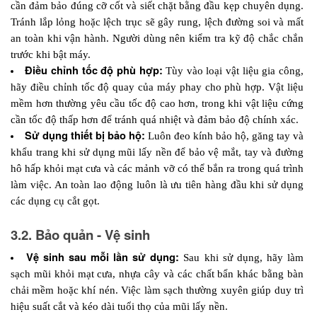
cần đảm bảo đúng cỡ cốt và siết chặt bằng đầu kẹp chuyên dụng. 
Tránh lắp lỏng hoặc lệch trục sẽ gây rung, lệch đường soi và mất 
an toàn khi vận hành. Người dùng nên kiểm tra kỹ độ chắc chắn 
trước khi bật máy.
Điều chỉnh tốc độ phù hợp:
 Tùy vào loại vật liệu gia công, 
hãy điều chỉnh tốc độ quay của máy phay cho phù hợp. Vật liệu 
mềm hơn thường yêu cầu tốc độ cao hơn, trong khi vật liệu cứng 
cần tốc độ thấp hơn để tránh quá nhiệt và đảm bảo độ chính xác.
Sử dụng thiết bị bảo hộ:
 Luôn đeo kính bảo hộ, găng tay và 
khẩu trang khi sử dụng mũi lấy nền để bảo vệ mắt, tay và đường 
hô hấp khỏi mạt cưa và các mảnh vỡ có thể bắn ra trong quá trình 
làm việc. An toàn lao động luôn là ưu tiên hàng đầu khi sử dụng 
các dụng cụ cắt gọt.
3.2. Bảo quản - Vệ sinh
Vệ sinh sau mỗi lần sử dụng:
 Sau khi sử dụng, hãy làm 
sạch mũi khỏi mạt cưa, nhựa cây và các chất bẩn khác bằng bàn 
chải mềm hoặc khí nén. Việc làm sạch thường xuyên giúp duy trì 
hiệu suất cắt và kéo dài tuổi thọ của mũi lấy nền.