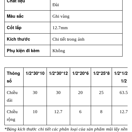
Chất liệu
Đài
Màu sắc
Ghi vàng
Cốt lắp
12.7mm
Kích thước
Chi tiết trong ảnh
Phụ kiện đi kèm
Không
Thông 
1/2*30*10
1/2*30*12
1/2*20*6
1/2*25*8
1/2*1/2*2
số
1/2
Chiều 
30
30
20
25
63.5
dài
Chiều 
10
12.7
6
8
12.7
rộng
*Bảng kích thước chi tiết các phân loại của sản phẩm mũi lấy nền 