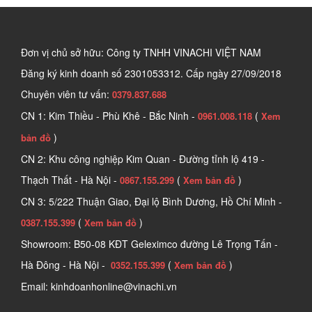
Đơn vị chủ sở hữu: Công ty TNHH VINACHI VIỆT NAM
Đăng ký kinh doanh số
2301053312. Cấp ngày 27/09/2018
Chuyên viên tư vấn:
0379.837.688
CN 1: Kim Thiều - Phù Khê - Bắc Ninh -
(
0961.008.118
Xem
)
bản đồ
CN 2: Khu công nghiệp Kim Quan - Đường tỉnh lộ 419 -
Thạch Thất - Hà Nội -
(
)
0867.155.299
Xem bản đồ
CN 3: 5/222 Thuận Giao, Đại lộ Bình Dương, Hồ Chí Minh -
(
)
0387.155.399
Xem bản đồ
Showroom: B50-08 KĐT Geleximco đường Lê Trọng Tấn -
Hà Đông - Hà Nội -
(
)
0352.155.399
Xem bản đồ
Email: kinhdoanhonline@vinachi.vn