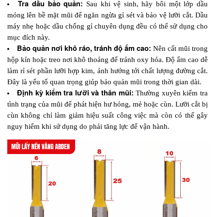
Tra dầu bảo quản:
 Sau khi vệ sinh, hãy bôi một lớp dầu 
mỏng lên bề mặt mũi để ngăn ngừa gỉ sét và bảo vệ lưỡi cắt. Dầu 
máy nhẹ hoặc dầu chống gỉ chuyên dụng đều có thể sử dụng cho 
mục đích này.
Bảo quản nơi khô ráo, tránh độ ẩm cao:
 Nên cất mũi trong 
hộp kín hoặc treo nơi khô thoáng để tránh oxy hóa. Độ ẩm cao dễ 
làm rỉ sét phần lưỡi hợp kim, ảnh hưởng tới chất lượng đường cắt. 
Đây là yếu tố quan trọng giúp bảo quản mũi trong thời gian dài.
Định kỳ kiểm tra lưỡi và thân mũi:
 Thường xuyên kiểm tra 
tình trạng của mũi để phát hiện hư hỏng, mẻ hoặc cùn. Lưỡi cắt bị 
cùn không chỉ làm giảm hiệu suất công việc mà còn có thể gây 
nguy hiểm khi sử dụng do phải tăng lực để vận hành.