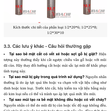
Kích thước chi tiết của phân loại 1/2*20*6; 1/2*25*8; 
1/2*30*10
3.3. Các lưu ý khác - Câu hỏi thường gặp
Tại sao bề mặt cắt có vết xé hoặc sợi gỗ bị giật?
 Hiện 
tượng này thường thấy khi cắt ngược chiều vân gỗ hoặc với mũi 
đã cùn. Hãy thay đổi hướng cắt hoặc mài sắc lại mũi để khắc phục 
tình trạng này.
Tại sao mũi bị gãy trong quá trình sử dụng?
 Nguyên nhân 
thường là do áp lực quá lớn hoặc va chạm với vật liệu cứng như 
đinh hoặc kim loại. Trước khi cắt, hãy kiểm tra vật liệu bằng máy 
dò kim loại nếu có thể và tránh tạo áp lực quá mức lên mũi.
Tại sao mũi tạo ra bề mặt không đều hoặc có vết cháy?
Nguyên nhân có thể do mũi đã bị cùn hoặc tốc độ nạp không đều. 
Giải pháp là mài sắc lại mũi hoặc thay mới nếu cần, đồng thời duy 