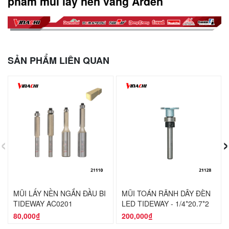
phẩm mũi lấy nền vàng Arden
SẢN PHẨM LIÊN QUAN
‹
›
MŨI LẤY NỀN NGẮN ĐẦU BI
MŨI TOÁN RÃNH DÂY ĐÈN
TIDEWAY AC0201
LED TIDEWAY - 1/4*20.7*2
80,000₫
200,000₫