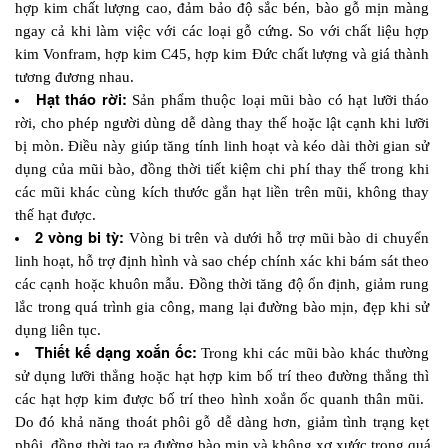
hợp kim chất lượng cao, đảm bảo độ sắc bén, bào gỗ mịn màng 
ngay cả khi làm việc với các loại gỗ cứng. So với chất liệu hợp 
kim Vonfram, hợp kim C45, hợp kim Đức chất lượng và giá thành 
tương đương nhau.
Hạt tháo rời: 
Sản phẩm thuộc loại mũi bào có hạt lưỡi tháo 
rời, cho phép người dùng dễ dàng thay thế hoặc lật cạnh khi lưỡi 
bị mòn. Điều này giúp tăng tính linh hoạt và kéo dài thời gian sử 
dụng của mũi bào, đồng thời tiết kiệm chi phí thay thế trong khi 
các mũi khác cùng kích thước gắn hạt liền trên mũi, không thay 
thế hạt được.
2 vòng bi tỳ:
 Vòng bi trên và dưới hỗ trợ mũi bào di chuyển 
linh hoạt, hỗ trợ định hình và sao chép chính xác khi bám sát theo 
các cạnh hoặc khuôn mẫu. Đồng thời tăng độ ổn định, giảm rung 
lắc trong quá trình gia công, mang lại đường bào mịn, đẹp khi sử 
dụng liên tục.
Thiết kế dạng xoắn ốc:
 Trong khi các mũi bào khác thường 
sử dụng lưỡi thẳng hoặc hạt hợp kim bố trí theo đường thẳng thì 
các hạt hợp kim được bố trí theo hình xoắn ốc quanh thân mũi.  
Do đó khả năng thoát phôi gỗ dễ dàng hơn, giảm tình trạng kẹt 
phôi, đồng thời tạo ra đường bào mịn và không xơ xước trong quá 