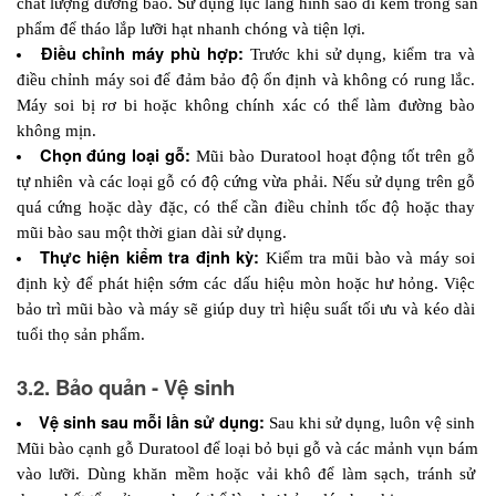
chất lượng đường bào. Sử dụng lục lăng hình sao đi kèm trong sản 
phẩm để tháo lắp lưỡi hạt nhanh chóng và tiện lợi.
Điều chỉnh máy phù hợp: 
Trước khi sử dụng, kiểm tra và 
điều chỉnh máy soi để đảm bảo độ ổn định và không có rung lắc. 
Máy soi bị rơ bi hoặc không chính xác có thể làm đường bào 
không mịn.
Chọn đúng loại gỗ: 
Mũi bào Duratool hoạt động tốt trên gỗ 
tự nhiên và các loại gỗ có độ cứng vừa phải. Nếu sử dụng trên gỗ 
quá cứng hoặc dày đặc, có thể cần điều chỉnh tốc độ hoặc thay 
mũi bào sau một thời gian dài sử dụng.
Thực hiện kiểm tra định kỳ:
Kiểm tra mũi bào và máy soi 
định kỳ để phát hiện sớm các dấu hiệu mòn hoặc hư hỏng. Việc 
bảo trì mũi bào và máy sẽ giúp duy trì hiệu suất tối ưu và kéo dài 
tuổi thọ sản phẩm.
3.2. Bảo quản - Vệ sinh
Vệ sinh sau mỗi lần sử dụng:
 Sau khi sử dụng, luôn vệ sinh 
Mũi bào cạnh gỗ Duratool để loại bỏ bụi gỗ và các mảnh vụn bám 
vào lưỡi. Dùng khăn mềm hoặc vải khô để làm sạch, tránh sử 