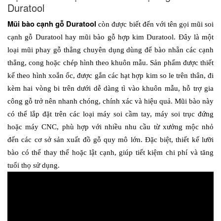
Duratool
Mũi bào cạnh gỗ Duratool 
còn được biết đến với tên gọi mũi soi 
cạnh gỗ Duratool hay mũi bào gỗ hợp kim Duratool. Đây là một 
loại mũi phay gỗ thẳng chuyên dụng dùng để bào nhẵn các cạnh 
thẳng, cong hoặc chép hình theo khuôn mẫu. Sản phẩm được thiết 
kế theo hình xoắn ốc, được gắn các hạt hợp kim so le trên thân, đi 
kèm hai vòng bi trên dưới dễ dàng tì vào khuôn mẫu, hỗ trợ gia 
công gỗ trở nên nhanh chóng, chính xác và hiệu quả. Mũi bào này 
có thể lắp đặt trên các loại máy soi cầm tay, máy soi trục đứng 
hoặc máy CNC, phù hợp với nhiều nhu cầu từ xưởng mộc nhỏ 
đến các cơ sở sản xuất đồ gỗ quy mô lớn. Đặc biệt, thiết kế lưỡi 
bào có thể thay thế hoặc lật cạnh, giúp tiết kiệm chi phí và tăng 
tuổi thọ sử dụng.