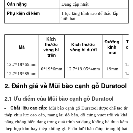
Cân nặng 
Đang cập nhật
Phụ kiện đi kèm
1 lục lăng hình sao để tháo lắp 
lưỡi hạt
Kích 
Đường 
Tổn
thước 
Kích thước 
Mã
kính 
chi
vòng bi 
vòng bi dưới
mũi
d
trên
12.7*19*65mm
12
6*19*6mm
12.7*19.05*4mm
19mm
12.7*19*85mm
14
2. Đánh giá về Mũi bào cạnh gỗ Duratool
2.1 Ưu điểm của Mũi bào cạnh gỗ Duratool
Chất liệu cao cấp:
 Mũi bào cạnh gỗ Duratool được chế tạo từ 
thép chịu lực cao cấp, mang lại độ bền, độ cứng vượt trội và khả 
năng chống biến dạng trong quá trình sử dụng không hề thua kém 
thép hợp kim hay thép không gỉ. Phần lưỡi bào được trang bị hạt 