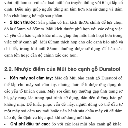
vượt trội hơn so với các loại mũi bào truyền thống với 6 hạt lắp cố 
định. Điều này giúp người dùng an tâm hơn khi sử dụng và đảm 
bảo chất lượng bề mặt sản phẩm.
2 kích thước: 
Sản phẩm có hai kích thước chính để lựa chọn 
đó là 65mm và 85mm. Mỗi kích thước phù hợp với các công việc 
và yêu cầu bào cạnh khác nhau, giúp thợ mộc linh hoạt hơn trong 
việc xử lý cạnh gỗ. Mũi 65mm thích hợp cho các cạnh bào nhỏ và 
chi tiết, trong khi mũi 85mm thường được sử dụng để bào các 
cạnh lớn hoặc cần độ chính xác cao hơn.
2.2. Nhược điểm của Mũi bào cạnh gỗ Duratool
Kén máy soi cầm tay:
 Mặc dù Mũi bào cạnh gỗ Duratool có 
thể lắp cho máy soi cầm tay, nhưng thực tế ít được ứng dụng do 
các yếu tố khách quan. Máy soi cầm tay thường gặp tình trạng rơ 
bi, gây rung lắc trong quá trình sử dụng, dẫn đến đường bào gỗ 
không mịn. Để khắc phục vấn đề này, người dùng có thể đầu tư 
một máy soi cầm tay mới hoặc tiến hành sửa chữa máy cũ để đảm 
bảo độ ổn định và hiệu quả khi sử dụng mũi bào.
Chi phí đầu tư cao:
 So với các loại mũi bào cạnh gỗ khác, 