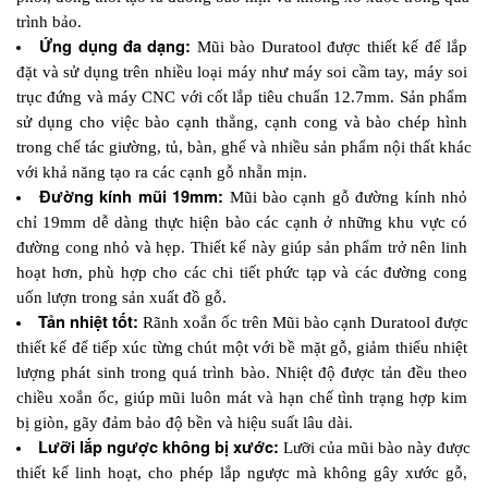
trình bảo.
Ứng dụng đa dạng:
 Mũi bào Duratool được thiết kế để lắp 
đặt và sử dụng trên nhiều loại máy như máy soi cầm tay, máy soi 
trục đứng và máy CNC với cốt lắp tiêu chuẩn 12.7mm. Sản phẩm 
sử dụng cho việc bào cạnh thẳng, cạnh cong và bào chép hình 
trong chế tác giường, tủ, bàn, ghế và nhiều sản phẩm nội thất khác 
với khả năng tạo ra các cạnh gỗ nhẵn mịn.
Đường kính mũi 19mm: 
Mũi bào cạnh gỗ đường kính nhỏ 
chỉ 19mm dễ dàng thực hiện bào các cạnh ở những khu vực có 
đường cong nhỏ và hẹp. Thiết kế này giúp sản phẩm trở nên linh 
hoạt hơn, phù hợp cho các chi tiết phức tạp và các đường cong 
uốn lượn trong sản xuất đồ gỗ.
Tản nhiệt tốt:
Rãnh xoắn ốc trên Mũi bào cạnh Duratool được 
thiết kế để tiếp xúc từng chút một với bề mặt gỗ, giảm thiểu nhiệt 
lượng phát sinh trong quá trình bào. Nhiệt độ được tản đều theo 
chiều xoắn ốc, giúp mũi luôn mát và hạn chế tình trạng hợp kim 
bị giòn, gãy đảm bảo độ bền và hiệu suất lâu dài.
Lưỡi lắp ngược không bị xước:
 Lưỡi của mũi bào này được 
thiết kế linh hoạt, cho phép lắp ngược mà không gây xước gỗ, 