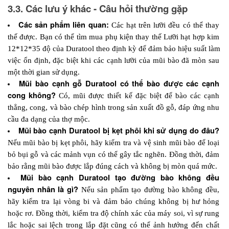
3.3. Các lưu ý khác - Câu hỏi thường gặp
Các sản phẩm liên quan:
 Các hạt trên lưỡi đều có thể thay 
thế được. Bạn có thể tìm mua phụ kiện thay thế Lưỡi hạt hợp kim 
12*12*35 độ của Duratool theo định kỳ để đảm bảo hiệu suất làm 
việc ổn định, đặc biệt khi các cạnh lưỡi của mũi bào đã mòn sau 
một thời gian sử dụng.
Mũi bào cạnh gỗ Duratool có thể bào được các cạnh 
cong không?
Có, mũi được thiết kế đặc biệt để bào các cạnh 
thẳng, cong, và bào chép hình trong sản xuất đồ gỗ, đáp ứng nhu 
cầu đa dạng của thợ mộc.
Mũi bào cạnh Duratool bị kẹt phôi khi sử dụng do đâu?
Nếu mũi bào bị kẹt phôi, hãy kiểm tra và vệ sinh mũi bào để loại 
bỏ bụi gỗ và các mảnh vụn có thể gây tắc nghẽn. Đồng thời, đảm 
bảo rằng mũi bào được lắp đúng cách và không bị mòn quá mức.
Mũi bào cạnh Duratool tạo đường bào không đều 
nguyên nhân là gì? 
Nếu sản phẩm tạo đường bào không đều, 
hãy kiểm tra lại vòng bi và đảm bảo chúng không bị hư hỏng 
hoặc rơ. Đồng thời, kiểm tra độ chính xác của máy soi, vì sự rung 
lắc hoặc sai lệch trong lắp đặt cũng có thể ảnh hưởng đến chất 