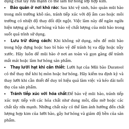
dụng chất tẩy rửa mạnh có thể làm hư hỏng lớp hợp kim.
Bảo quản ở nơi khô ráo:
 Sau khi vệ sinh, bảo quản mũi bào 
trong môi trường khô ráo, tránh tiếp xúc với độ ẩm cao hoặc môi 
trường có nhiệt độ thay đổi đột ngột. Việc làm này để ngăn ngừa 
hiện tượng gỉ sét, hư hỏng và bảo vệ chất lượng của mũi bào trong 
suốt quá trình sử dụng.
Lưu trữ đúng cách:
 Khi không sử dụng, nên để mũi bào 
trong hộp đựng hoặc bao bì bảo vệ để tránh bị va đập hoặc trầy 
xước. Hãy luôn để mũi bào ở nơi an toàn và gọn gàng để tránh 
mất mát hoặc làm hư hỏng sản phẩm.
Thay lưỡi hạt khi cần thiết:
 Lưỡi hạt của Mũi bào Duratool 
có thể thay thế khi bị mòn hoặc hư hỏng. Hãy kiểm tra định kỳ và 
thay lưỡi khi cần thiết để duy trì hiệu quả làm việc và kéo dài tuổi 
thọ của sản phẩm.
Tránh tiếp xúc với hóa chất:
Để bảo vệ mũi bào, tránh tiếp 
xúc trực tiếp với các hóa chất như dung môi, dầu mỡ hoặc các 
chất tẩy rửa mạnh. Những chất này có thể làm ảnh hưởng đến chất 
lượng hợp kim của lưỡi bào, gây hư hỏng và giảm độ bền của sản 
phẩm.