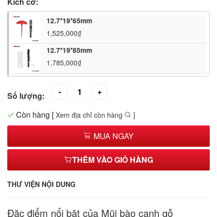
Kích cỡ:
12.7*19*65mm
1,525,000₫
12.7*19*85mm
1,785,000₫
Số lượng:
Còn hàng
[
Xem địa chỉ còn hàng
]
MUA NGAY
THÊM VÀO GIỎ HÀNG
THƯ VIỆN NỘI DUNG
Đặc điểm nổi bật của Mũi bào cạnh gỗ