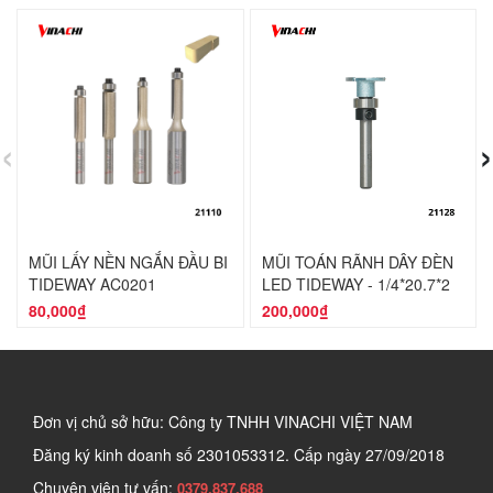
‹
›
MŨI LẤY NỀN NGẮN ĐẦU BI
MŨI TOÁN RÃNH DÂY ĐÈN
TIDEWAY AC0201
LED TIDEWAY - 1/4*20.7*2
80,000₫
200,000₫
Đơn vị chủ sở hữu: Công ty TNHH VINACHI VIỆT NAM
Đăng ký kinh doanh số
2301053312. Cấp ngày 27/09/2018
Chuyên viên tư vấn:
0379.837.688