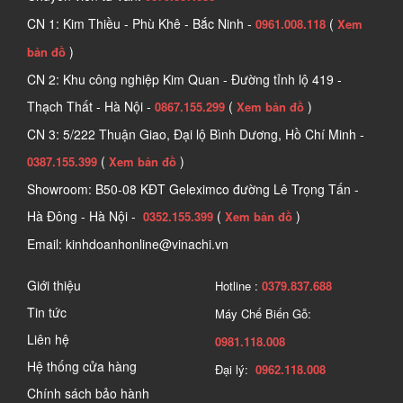
CN 1: Kim Thiều - Phù Khê - Bắc Ninh -
(
0961.008.118
Xem
)
bản đồ
CN 2: Khu công nghiệp Kim Quan - Đường tỉnh lộ 419 -
Thạch Thất - Hà Nội -
(
)
0867.155.299
Xem bản đồ
CN 3: 5/222 Thuận Giao, Đại lộ Bình Dương, Hồ Chí Minh -
(
)
0387.155.399
Xem bản đồ
Showroom: B50-08 KĐT Geleximco đường Lê Trọng Tấn -
Hà Đông - Hà Nội -
(
)
0352.155.399
Xem bản đồ
Email: kinhdoanhonline@vinachi.vn
Giới thiệu
Hotline :
0379.837.688
Tin tức
Máy Chế Biến Gỗ:
Liên hệ
0981.118.008
Hệ thống cửa hàng
Đại lý:
0962.118.008
Chính sách bảo hành