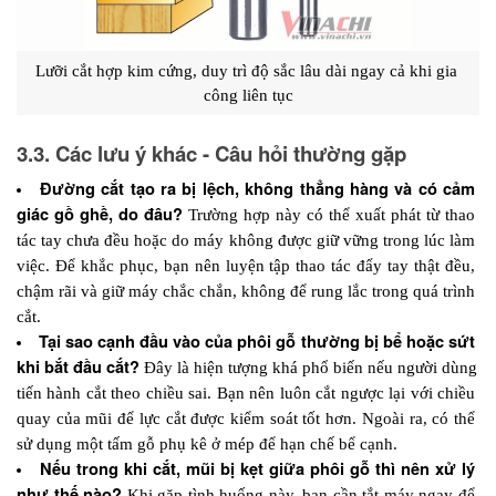
Lưỡi cắt hợp kim cứng, duy trì độ sắc lâu dài ngay cả khi gia 
công liên tục
3.3. Các lưu ý khác - Câu hỏi thường gặp
Đường cắt tạo ra bị lệch, không thẳng hàng và có cảm 
giác gồ ghề, do đâu?
 Trường hợp này có thể xuất phát từ thao 
tác tay chưa đều hoặc do máy không được giữ vững trong lúc làm 
việc. Để khắc phục, bạn nên luyện tập thao tác đẩy tay thật đều, 
chậm rãi và giữ máy chắc chắn, không để rung lắc trong quá trình 
cắt.
Tại sao cạnh đầu vào của phôi gỗ thường bị bể hoặc sứt 
khi bắt đầu cắt?
 Đây là hiện tượng khá phổ biến nếu người dùng 
tiến hành cắt theo chiều sai. Bạn nên luôn cắt ngược lại với chiều 
quay của mũi để lực cắt được kiểm soát tốt hơn. Ngoài ra, có thể 
sử dụng một tấm gỗ phụ kê ở mép để hạn chế bể cạnh.
Nếu trong khi cắt, mũi bị kẹt giữa phôi gỗ thì nên xử lý 
như thế nào?
 Khi gặp tình huống này, bạn cần tắt máy ngay để 