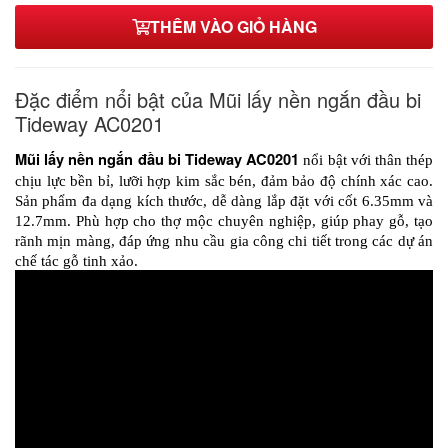
THÊM VÀO GIỎ HÀNG
1/2*1/2
90,000₫
Đặc điểm nổi bật của Mũi lấy nền ngắn đầu bi
Tideway AC0201
Mũi lấy nền ngắn đầu bi Tideway AC0201
 nổi bật với thân thép 
chịu lực bền bỉ, lưỡi hợp kim sắc bén, đảm bảo độ chính xác cao. 
Sản phẩm đa dạng kích thước, dễ dàng lắp đặt với cốt 6.35mm và 
12.7mm. Phù hợp cho thợ mộc chuyên nghiệp, giúp phay gỗ, tạo 
rãnh mịn màng, đáp ứng nhu cầu gia công chi tiết trong các dự án 
chế tác gỗ tinh xảo.