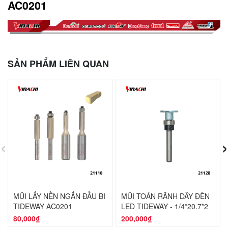
AC0201
SẢN PHẨM LIÊN QUAN
‹
›
MŨI LẤY NỀN NGẮN ĐẦU BI
MŨI TOÁN RÃNH DÂY ĐÈN
TIDEWAY AC0201
LED TIDEWAY - 1/4*20.7*2
80,000₫
200,000₫