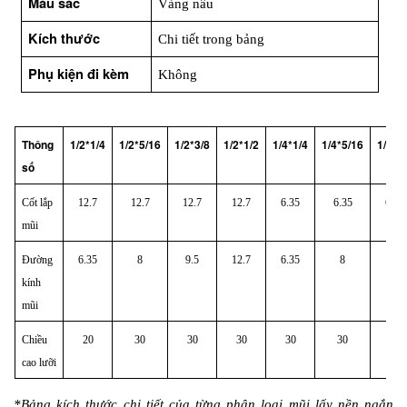
Màu sắc
Vàng nâu
Kích thước
Chi tiết trong bảng
Phụ kiện đi kèm
Không
Thông 
1/2*1/4
1/2*5/16
1/2*3/8
1/2*1/2
1/4*1/4
1/4*5/16
1/4*3
số 
Cốt lắp 
12.7
12.7
12.7
12.7
6.35
6.35
6.35
mũi
Đường 
6.35
8
9.5
12.7
6.35
8
9.5
kính 
mũi
Chiều 
20
30
30
30
30
30
30
cao lưỡi
*Bảng kích thước chi tiết của từng phân loại mũi lấy nền ngắn 