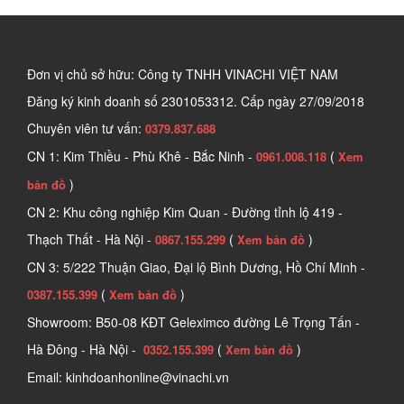
Đơn vị chủ sở hữu: Công ty TNHH VINACHI VIỆT NAM
Đăng ký kinh doanh số
2301053312. Cấp ngày 27/09/2018
Chuyên viên tư vấn:
0379.837.688
CN 1: Kim Thiều - Phù Khê - Bắc Ninh -
(
0961.008.118
Xem
)
bản đồ
CN 2: Khu công nghiệp Kim Quan - Đường tỉnh lộ 419 -
Thạch Thất - Hà Nội -
(
)
0867.155.299
Xem bản đồ
CN 3: 5/222 Thuận Giao, Đại lộ Bình Dương, Hồ Chí Minh -
(
)
0387.155.399
Xem bản đồ
Showroom: B50-08 KĐT Geleximco đường Lê Trọng Tấn -
Hà Đông - Hà Nội -
(
)
0352.155.399
Xem bản đồ
Email: kinhdoanhonline@vinachi.vn