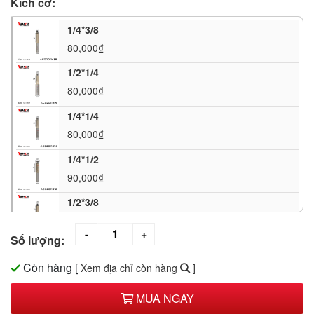
Kích cỡ:
1/4*3/8
80,000₫
1/2*1/4
80,000₫
1/4*1/4
80,000₫
1/4*1/2
90,000₫
1/2*3/8
80,000₫
Số lượng:
1/2*5/16
80,000₫
Còn hàng
[
Xem địa chỉ còn hàng
]
1/4*5/16
MUA NGAY
80,000₫