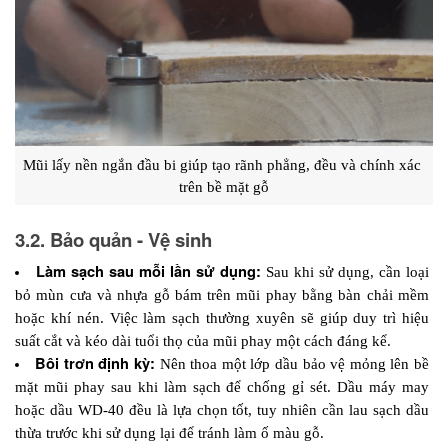
Mũi lấy nền ngắn đầu bi giúp tạo rãnh phẳng, đều và chính xác 
trên bề mặt gỗ
3.2. Bảo quản - Vệ sinh
Làm sạch sau mỗi lần sử dụng:
 Sau khi sử dụng, cần loại 
bỏ mùn cưa và nhựa gỗ bám trên mũi phay bằng bàn chải mềm 
hoặc khí nén. Việc làm sạch thường xuyên sẽ giúp duy trì hiệu 
suất cắt và kéo dài tuổi thọ của mũi phay một cách đáng kể.
Bôi trơn định kỳ:
 Nên thoa một lớp dầu bảo vệ mỏng lên bề 
mặt mũi phay sau khi làm sạch để chống gỉ sét. Dầu máy may 
hoặc dầu WD-40 đều là lựa chọn tốt, tuy nhiên cần lau sạch dầu 
thừa trước khi sử dụng lại để tránh làm ố màu gỗ.