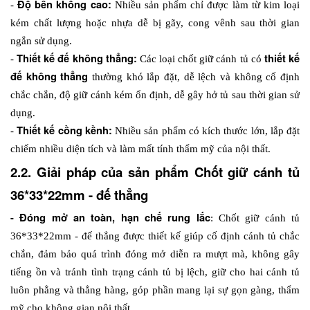
Độ bền không cao: 
- 
Nhiều sản phẩm chỉ được làm từ kim loại 
kém chất lượng hoặc nhựa dễ bị gãy, cong vênh sau thời gian 
ngắn sử dụng.
Thiết kế đế không thẳng: 
thiết kế 
- 
Các loại chốt giữ cánh tủ có 
đế không thẳng
 thường khó lắp đặt, dễ lệch và không cố định 
chắc chắn, độ giữ cánh kém ổn định, dễ gây hở tủ sau thời gian sử 
dụng. 
Thiết kế cồng kềnh:
- 
 Nhiều sản phẩm có kích thước lớn, lắp đặt 
chiếm nhiều diện tích và làm mất tính thẩm mỹ của nội thất.
2.2. Giải pháp của sản phẩm Chốt giữ cánh tủ 
36*33*22mm - đế thẳng
- Đóng mở an toàn, hạn chế rung lắc
: Chốt giữ cánh tủ 
36*33*22mm - đế thẳng được thiết kế giúp cố định cánh tủ chắc 
chắn, đảm bảo quá trình đóng mở diễn ra mượt mà, không gây 
tiếng ồn và tránh tình trạng cánh tủ bị lệch, giữ cho hai cánh tủ 
luôn phẳng và thẳng hàng, góp phần mang lại sự gọn gàng, thẩm 
mỹ cho không gian nội thất.