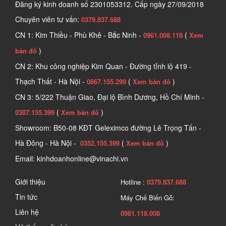
Đăng ký kinh doanh số
2301053312. Cấp ngày 27/09/2018
Chuyên viên tư vấn:
0379.837.688
CN 1: Kim Thiều - Phù Khê - Bắc Ninh -
(
0961.008.118
Xem
)
bản đồ
CN 2: Khu công nghiệp Kim Quan - Đường tỉnh lộ 419 -
Thạch Thất - Hà Nội -
(
)
0867.155.299
Xem bản đồ
CN 3: 5/222 Thuận Giao, Đại lộ Bình Dương, Hồ Chí Minh -
(
)
0387.155.399
Xem bản đồ
Showroom: B50-08 KĐT Geleximco đường Lê Trọng Tấn -
Hà Đông - Hà Nội -
(
)
0352.155.399
Xem bản đồ
Email: kinhdoanhonline@vinachi.vn
Giới thiệu
Hotline :
0379.837.688
Tin tức
Máy Chế Biến Gỗ:
Liên hệ
0981.118.008