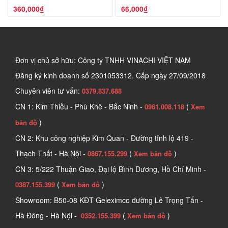
360,000₫
66,000₫
Đơn vị chủ sở hữu: Công ty TNHH VINACHI VIỆT NAM
Đăng ký kinh doanh số
2301053312. Cấp ngày 27/09/2018
Chuyên viên tư vấn:
0379.837.688
CN 1: Kim Thiều - Phù Khê - Bắc Ninh -
(
0961.008.118
Xem
)
bản đồ
CN 2: Khu công nghiệp Kim Quan - Đường tỉnh lộ 419 -
Thạch Thất - Hà Nội -
(
)
0867.155.299
Xem bản đồ
CN 3: 5/222 Thuận Giao, Đại lộ Bình Dương, Hồ Chí Minh -
(
)
0387.155.399
Xem bản đồ
Showroom: B50-08 KĐT Geleximco đường Lê Trọng Tấn -
Hà Đông - Hà Nội -
(
)
0352.155.399
Xem bản đồ