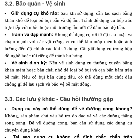
3.2. Bảo quản - Vệ sinh
Giữ dụng cụ khô ráo: 
Sau khi sử dụng, cần lau sạch bằng 
khăn khô để loại bỏ bụi bẩn và độ ẩm. Tránh để dụng cụ tiếp xúc 
trực tiếp với nước hoặc môi trường ẩm ướt để đảm bảo độ bền.
Tránh va đập mạnh:
 Không để dụng cụ rơi từ độ cao hoặc va 
chạm mạnh với các vật cứng, vì có thể làm móp méo hoặc ảnh 
hưởng đến độ chính xác khi sử dụng. Cất giữ dụng cụ trong hộp 
đồ nghề hoặc túi riêng để tránh hư hỏng.
Vệ sinh định kỳ:
 Nên vệ sinh dụng cụ thường xuyên bằng 
khăn mềm hoặc bàn chải nhỏ để loại bỏ bụi và cặn bẩn bám trên 
bề mặt. Nếu có bụi bẩn cứng đầu, có thể dùng một chút dầu 
chống gỉ để lau sạch và bảo vệ bề mặt đồng.
3.3. Các lưu ý khác - Câu hỏi thường gặp
Dụng cụ này có thể dùng để vẽ đường cong không?
Không, sản phẩm chủ yếu hỗ trợ đo đạc và vẽ các đường thẳng 
song song. Để vẽ đường cong, bạn cần sử dụng các dụng cụ 
chuyên dụng khác.
Tại sao dụng cụ không cố định chắc chắn trên 