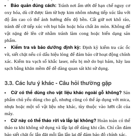
Bảo quản đúng cách: 
Tránh nơi ẩm ướt để hạn chế nguy cơ 
oxy hóa, dù cữ được làm từ hợp kim nhôm nhưng tiếp xúc lâu với 
độ ẩm cao có thể ảnh hưởng đến độ bền. Cất giữ nơi khô ráo, 
tránh để cữ tiếp xúc với bụi bẩn hoặc hóa chất ăn mòn. Không để 
vật nặng đè lên cữ nhằm tránh làm cong hoặc biến dạng sản 
phẩm.
Kiểm tra và bảo dưỡng định kỳ: 
Định kỳ kiểm tra các ốc 
vít, siết chặt nếu có dấu hiệu lỏng để đảm bảo cữ hoạt động chính 
xác. Kiểm tra vạch số khắc laser, nếu bị mờ do bụi bám, hãy lau 
sạch bằng khăn mềm để dễ dàng quan sát khi sử dụng.
3.3. Các lưu ý khác - Câu hỏi thường gặp
Cữ có thể dùng cho vật liệu khác ngoài gỗ không? 
Sản 
phẩm chủ yếu dùng cho gỗ, nhưng cũng có thể áp dụng với mica, 
nhựa hoặc một số vật liệu nhẹ khác, tùy thuộc vào lưỡi cắt của 
máy.
Cữ này có thể tháo rời và lắp lại không? 
Hoàn toàn có thể 
tháo ra khi không sử dụng và lắp lại dễ dàng khi cần. Chỉ cần đảm 
bảo siết chặt ốc lắp đặt mỗi lần lắp lại để đảm bảo độ chính xác.