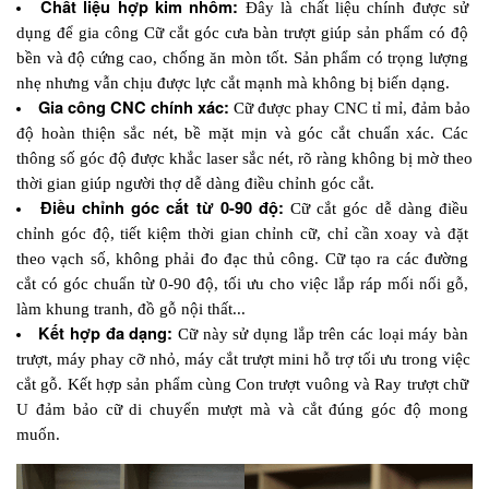
Chất liệu hợp kim nhôm:
 Đây là chất liệu chính được sử 
dụng để gia công Cữ cắt góc cưa bàn trượt giúp sản phẩm có độ 
bền và độ cứng cao, chống ăn mòn tốt. Sản phẩm có trọng lượng 
nhẹ nhưng vẫn chịu được lực cắt mạnh mà không bị biến dạng.
Gia công CNC chính xác:
 Cữ được phay CNC tỉ mỉ, đảm bảo 
độ hoàn thiện sắc nét, bề mặt mịn và góc cắt chuẩn xác. Các 
thông số góc độ được khắc laser sắc nét, rõ ràng không bị mờ theo 
thời gian giúp người thợ dễ dàng điều chỉnh góc cắt.
Điều chỉnh góc cắt từ 0-90 độ: 
Cữ cắt góc dễ dàng điều 
chỉnh góc độ, tiết kiệm thời gian chỉnh cữ, chỉ cần xoay và đặt 
theo vạch số, không phải đo đạc thủ công. Cữ tạo ra các đường 
cắt có góc chuẩn từ 0-90 độ, tối ưu cho việc lắp ráp mối nối gỗ, 
làm khung tranh, đồ gỗ nội thất...
Kết hợp đa dạng:
 Cữ này sử dụng lắp trên các loại máy bàn 
trượt, máy phay cỡ nhỏ, máy cắt trượt mini hỗ trợ tối ưu trong việc 
cắt gỗ. Kết hợp sản phẩm cùng Con trượt vuông và Ray trượt chữ 
U đảm bảo cữ di chuyển mượt mà và cắt đúng góc độ mong 
muốn.