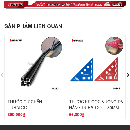
SẢN PHẨM LIÊN QUAN
‹
›
THƯỚC CỮ CHẶN
THƯỚC KE GÓC VUÔNG ĐA
DURATOOL
NĂNG DURATOOL 180MM
360,000₫
66,000₫