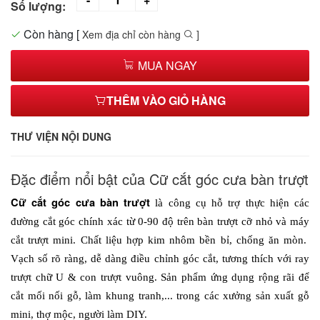
Số lượng:
Còn hàng
[
Xem địa chỉ còn hàng
]
MUA NGAY
THÊM VÀO GIỎ HÀNG
THƯ VIỆN NỘI DUNG
Đặc điểm nổi bật của Cữ cắt góc cưa bàn trượt
Cữ cắt góc cưa bàn trượt 
là công cụ hỗ trợ thực hiện các 
đường cắt góc chính xác từ 0-90 độ trên bàn trượt cỡ nhỏ và máy 
cắt trượt mini. Chất liệu hợp kim nhôm bền bỉ, chống ăn mòn.  
Vạch số rõ ràng, dễ dàng điều chỉnh góc cắt, tương thích với ray 
trượt chữ U & con trượt vuông. Sản phẩm ứng dụng rộng rãi để 
cắt mối nối gỗ, làm khung tranh,... trong các xưởng sản xuất gỗ 
mini, thợ mộc, người làm DIY.