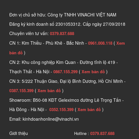
Đơn vị chủ sở hữu: Công ty TNHH VINACHI VIỆT NAM
Đăng ký kinh doanh số
2301053312. Cấp ngày 27/09/2018
Chuyên viên tư vấn:
0379.837.688
CN 1: Kim Thiều - Phù Khê - Bắc Ninh -
(
0961.008.118
Xem
)
bản đồ
CN 2: Khu công nghiệp Kim Quan - Đường tỉnh lộ 419 -
Thạch Thất - Hà Nội -
(
)
0867.155.299
Xem bản đồ
CN 3: 5/222 Thuận Giao, Đại lộ Bình Dương, Hồ Chí Minh -
(
)
0387.155.399
Xem bản đồ
Showroom: B50-08 KĐT Geleximco đường Lê Trọng Tấn -
Hà Đông - Hà Nội -
(
)
0352.155.399
Xem bản đồ
Email: kinhdoanhonline@vinachi.vn
Giới thiệu
Hotline :
0379.837.688