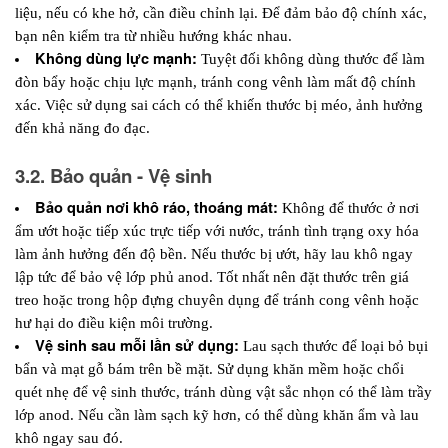
liệu, nếu có khe hở, cần điều chỉnh lại. Để đảm bảo độ chính xác, 
bạn nên kiểm tra từ nhiều hướng khác nhau.
Không dùng lực mạnh:
 Tuyệt đối không dùng thước để làm 
đòn bẩy hoặc chịu lực mạnh, tránh cong vênh làm mất độ chính 
xác. Việc sử dụng sai cách có thể khiến thước bị méo, ảnh hưởng 
đến khả năng đo đạc.
3.2. Bảo quản - Vệ sinh
Bảo quản nơi khô ráo, thoáng mát:
 Không để thước ở nơi 
ẩm ướt hoặc tiếp xúc trực tiếp với nước, tránh tình trạng oxy hóa 
làm ảnh hưởng đến độ bền. Nếu thước bị ướt, hãy lau khô ngay 
lập tức để bảo vệ lớp phủ anod. Tốt nhất nên đặt thước trên giá 
treo hoặc trong hộp đựng chuyên dụng để tránh cong vênh hoặc 
hư hại do điều kiện môi trường.
Vệ sinh sau mỗi lần sử dụng:
 Lau sạch thước để loại bỏ bụi 
bẩn và mạt gỗ bám trên bề mặt. Sử dụng khăn mềm hoặc chổi 
quét nhẹ để vệ sinh thước, tránh dùng vật sắc nhọn có thể làm trầy 
lớp anod. Nếu cần làm sạch kỹ hơn, có thể dùng khăn ẩm và lau 
khô ngay sau đó.