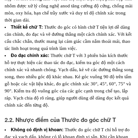
nhôm được xử lý công nghệ anod tăng cường độ cứng, chống mài 
mòn, oxy hóa, hạn chế trầy xước và duy trì độ chính xác trong 
thời gian dài.
Thiết kế chữ T:
 Thước đo góc có hình chữ T tiện lợi dễ dàng 
căn chỉnh, đo đạc và vẽ đường thẳng một cách chính xác. Với kết 
cấu chắc chắn, thước mang lại cảm giác cầm nắm thoải mái, thao 
tác linh hoạt trong quá trình làm việc.
Đo đạc chính xác: 
Thước chữ T với 3 phiên bản kích thước 
hỗ trợ thực hiện các thao tác đo đạc, kiểm tra góc độ một cách 
chính xác và nhanh chóng. Vạch dấu, kẻ vẽ các đường thẳng song 
song, theo nhiều góc độ khác nhau. Kẻ góc vuông 90 độ trên tấm 
gỗ hoặc các vật liệu khác, đo góc chính xác 30°, 45°, 60°, 75° và 
90°. Kiểm tra độ vuông góc của các góc cạnh trong chế tạo, lắp 
ráp. Vạch chia độ rõ ràng, giúp người dùng dễ dàng đọc kết quả 
chính xác đến từng độ.
2.2. Nhược điểm của Thước đo góc chữ T
Không có định vị khoan:
 Thước đo góc chữ T chỉ hỗ trợ đo 
đạc và vạch dấu, không có lỗ khoan định vị sẵn. Khi cần khoan 