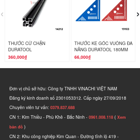
‹
›
THƯỚC CỮ CHẶN
THƯỚC KE GÓC VUÔNG ĐA
DURATOOL
NĂNG DURATOOL 180MM
360,000₫
66,000₫
Đơn vị chủ sở hữu: Công ty TNHH VINACHI VIỆT NAM
Đăng ký kinh doanh số
2301053312. Cấp ngày 27/09/2018
Chuyên viên tư vấn:
0379.837.688
CN 1: Kim Thiều - Phù Khê - Bắc Ninh -
(
0961.008.118
Xem
)
bản đồ
CN 2: Khu công nghiệp Kim Quan - Đường tỉnh lộ 419 -