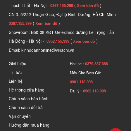
Thạch Thất - Hà Nội -
(
)
0867.155.299
Xem bản đồ
CN 3: 5/222 Thuận Giao, Đại lộ Bình Dương, Hồ Chí Minh -
(
)
0387.155.399
Xem bản đồ
Showroom: B50-08 KĐT Geleximco đường Lê Trọng Tấn -
Hà Đông - Hà Nội -
(
)
0352.155.399
Xem bản đồ
Email: kinhdoanhonline@vinachi.vn
Giới thiệu
Hotline :
0379.837.688
Tin tức
Máy Chế Biến Gỗ:
Liên hệ
0981.118.008
Hệ thống cửa hàng
Đại lý:
0962.118.008
Chính sách bảo hành
Chính sách đổi trả
Vận chuyển
Hướng dẫn mua hàng