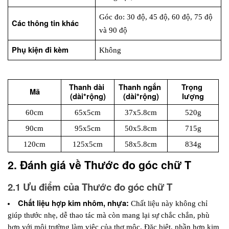
Góc đo: 30 độ, 45 độ, 60 độ, 75 độ 
Các thông tin khác
và 90 độ
Phụ kiện đi kèm
Không
Thanh dài 
Thanh ngắn 
Trọng 
Mã
(dài*rộng)
(dài*rộng)
lượng
60cm
65x5cm
37x5.8cm
520g
90cm
95x5cm
50x5.8cm
715g
120cm
125x5cm
58x5.8cm
834g
2. Đánh giá về Thước đo góc chữ T
2.1 Ưu điểm của Thước đo góc chữ T
Chất liệu hợp kim nhôm, nhựa:
 Chất liệu này không chỉ 
giúp thước nhẹ, dễ thao tác mà còn mang lại sự chắc chắn, phù 
hợp với môi trường làm việc của thợ mộc. Đặc biệt, phần hợp kim 