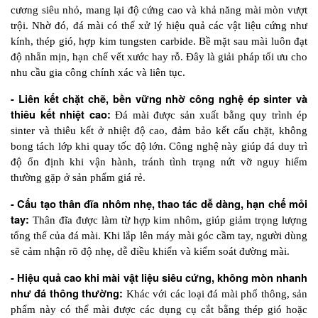
cương siêu nhỏ, mang lại độ cứng cao và khả năng mài mòn vượt 
trội. Nhờ đó, đá mài có thể xử lý hiệu quả các vật liệu cứng như 
kính, thép gió, hợp kim tungsten carbide. Bề mặt sau mài luôn đạt 
độ nhẵn mịn, hạn chế vết xước hay rỗ. Đây là giải pháp tối ưu cho 
nhu cầu gia công chính xác và liên tục.
- Liên kết chặt chẽ, bền vững nhờ công nghệ ép sinter và 
thiêu kết nhiệt cao:
 Đá mài được sản xuất bằng quy trình ép 
sinter và thiêu kết ở nhiệt độ cao, đảm bảo kết cấu chặt, không 
bong tách lớp khi quay tốc độ lớn. Công nghệ này giúp đá duy trì 
độ ổn định khi vận hành, tránh tình trạng nứt vỡ nguy hiểm 
thường gặp ở sản phẩm giá rẻ.
- Cấu tạo thân đĩa nhôm nhẹ, thao tác dễ dàng, hạn chế mỏi 
tay:
 Thân đĩa được làm từ hợp kim nhôm, giúp giảm trọng lượng 
tổng thể của đá mài. Khi lắp lên máy mài góc cầm tay, người dùng 
sẽ cảm nhận rõ độ nhẹ, dễ điều khiển và kiểm soát đường mài.
- Hiệu quả cao khi mài vật liệu siêu cứng, không mòn nhanh 
như đá thông thường:
 Khác với các loại đá mài phổ thông, sản 
phẩm này có thể mài được các dụng cụ cắt bằng thép gió hoặc 