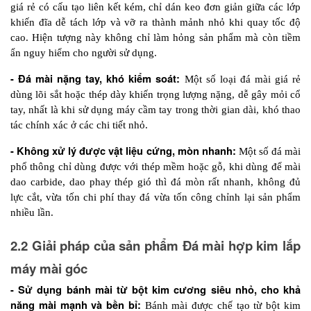
giá rẻ có cấu tạo liên kết kém, chỉ dán keo đơn giản giữa các lớp 
khiến đĩa dễ tách lớp và vỡ ra thành mảnh nhỏ khi quay tốc độ 
cao. Hiện tượng này không chỉ làm hỏng sản phẩm mà còn tiềm 
ẩn nguy hiểm cho người sử dụng.
- Đá mài nặng tay, khó kiểm soát:
 Một số loại đá mài giá rẻ 
dùng lõi sắt hoặc thép dày khiến trọng lượng nặng, dễ gây mỏi cổ 
tay, nhất là khi sử dụng máy cầm tay trong thời gian dài, khó thao 
tác chính xác ở các chi tiết nhỏ.
- Không xử lý được vật liệu cứng, mòn nhanh:
 Một số đá mài 
phổ thông chỉ dùng được với thép mềm hoặc gỗ, khi dùng để mài 
dao carbide, dao phay thép gió thì đá mòn rất nhanh, không đủ 
lực cắt, vừa tốn chi phí thay đá vừa tốn công chỉnh lại sản phẩm 
nhiều lần.
2.2 Giải pháp của sản phẩm Đá mài hợp kim lắp 
máy mài góc
- Sử dụng bánh mài từ bột kim cương siêu nhỏ, cho khả 
năng mài mạnh và bền bỉ:
 Bánh mài được chế tạo từ bột kim 