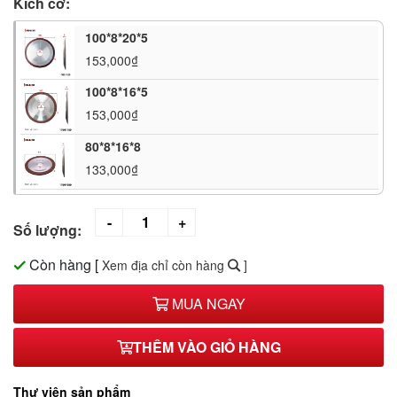
Kích cỡ:
100*8*20*5
153,000₫
100*8*16*5
153,000₫
80*8*16*8
133,000₫
Số lượng:
Còn hàng
[
Xem địa chỉ còn hàng
]
MUA NGAY
THÊM VÀO GIỎ HÀNG
Thư viện sản phẩm