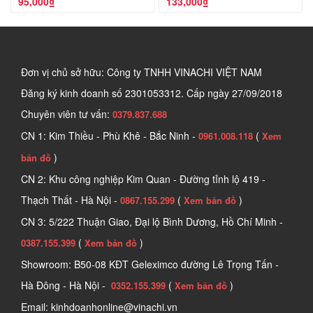
95,000₫
133,000₫
Đơn vị chủ sở hữu: Công ty TNHH VINACHI VIỆT NAM
Đăng ký kinh doanh số
2301053312. Cấp ngày 27/09/2018
Chuyên viên tư vấn:
0379.837.688
CN 1: Kim Thiều - Phù Khê - Bắc Ninh -
(
0961.008.118
Xem
)
bản đồ
CN 2: Khu công nghiệp Kim Quan - Đường tỉnh lộ 419 -
Thạch Thất - Hà Nội -
(
)
0867.155.299
Xem bản đồ
CN 3: 5/222 Thuận Giao, Đại lộ Bình Dương, Hồ Chí Minh -
(
)
0387.155.399
Xem bản đồ
Showroom: B50-08 KĐT Geleximco đường Lê Trọng Tấn -
Hà Đông - Hà Nội -
(
)
0352.155.399
Xem bản đồ
Email: kinhdoanhonline@vinachi.vn