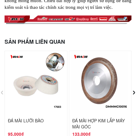
không mong muốn. Chiều dài hợp lý giúp người sử dụng dễ dàng 
kiểm soát và thao tác chính xác trong mọi vị trí làm việc.
SẢN PHẨM LIÊN QUAN
‹
›
ĐÁ MÀI LƯỠI BÀO
ĐÁ MÀI HỢP KIM LẮP MÁY
MÀI GÓC
95,000₫
133,000₫