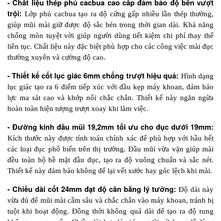
- Chất liệu thép phủ cacbua cao cấp đảm bảo độ bền vượt 
trội:
 Lớp phủ cacbua tạo ra độ cứng gấp nhiều lần thép thường, 
giúp mũi mài giữ được độ sắc bén trong thời gian dài. Khả năng 
chống mòn tuyệt vời giúp người dùng tiết kiệm chi phí thay thế 
liên tục. Chất liệu này đặc biệt phù hợp cho các công việc mài đục 
thường xuyên và cường độ cao.
- Thiết kế cốt lục giác 6mm chống trượt hiệu quả:
 Hình dạng 
lục giác tạo ra 6 điểm tiếp xúc với đầu kẹp máy khoan, đảm bảo 
lực ma sát cao và khớp nối chắc chắn. Thiết kế này ngăn ngừa 
hoàn toàn hiện tượng trượt xoay khi làm việc.
- Đường kính đầu mũi 19,2mm tối ưu cho đục dưới 19mm:
Kích thước này được tính toán chính xác để phù hợp với hầu hết 
các loại đục phổ biến trên thị trường. Đầu mũi vừa vặn giúp mài 
đều toàn bộ bề mặt đầu đục, tạo ra độ vuông chuẩn và sắc nét. 
Thiết kế này đảm bảo không để lại vết xước hay góc lệch khi mài.
- Chiều dài cốt 24mm đạt độ cân bằng lý tưởng:
 Độ dài này 
vừa đủ để mũi mài cắm sâu và chắc chắn vào máy khoan, tránh bị 
tuột khi hoạt động. Đồng thời không quá dài để tạo ra độ rung 