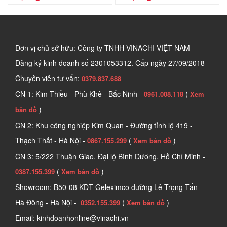
Đơn vị chủ sở hữu: Công ty TNHH VINACHI VIỆT NAM
Đăng ký kinh doanh số
2301053312. Cấp ngày 27/09/2018
Chuyên viên tư vấn:
0379.837.688
CN 1: Kim Thiều - Phù Khê - Bắc Ninh -
(
0961.008.118
Xem
)
bản đồ
CN 2: Khu công nghiệp Kim Quan - Đường tỉnh lộ 419 -
Thạch Thất - Hà Nội -
(
)
0867.155.299
Xem bản đồ
CN 3: 5/222 Thuận Giao, Đại lộ Bình Dương, Hồ Chí Minh -
(
)
0387.155.399
Xem bản đồ
Showroom: B50-08 KĐT Geleximco đường Lê Trọng Tấn -
Hà Đông - Hà Nội -
(
)
0352.155.399
Xem bản đồ
Email: kinhdoanhonline@vinachi.vn