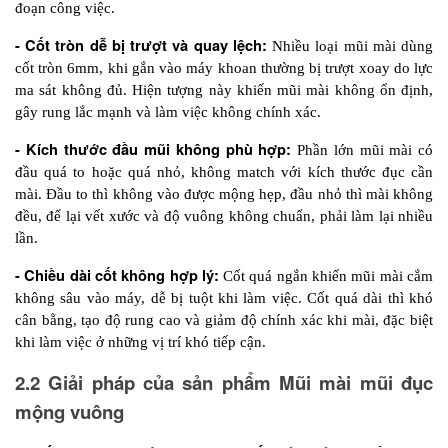
đoạn công việc.
- Cốt tròn dễ bị trượt và quay lệch:
 Nhiều loại mũi mài dùng 
cốt tròn 6mm, khi gắn vào máy khoan thường bị trượt xoay do lực 
ma sát không đủ. Hiện tượng này khiến mũi mài không ổn định, 
gây rung lắc mạnh và làm việc không chính xác.
- Kích thước đầu mũi không phù hợp:
 Phần lớn mũi mài có 
đầu quá to hoặc quá nhỏ, không match với kích thước đục cần 
mài. Đầu to thì không vào được mộng hẹp, đầu nhỏ thì mài không 
đều, để lại vết xước và độ vuông không chuẩn, phải làm lại nhiều 
lần.
- Chiều dài cốt không hợp lý:
 Cốt quá ngắn khiến mũi mài cắm 
không sâu vào máy, dễ bị tuột khi làm việc. Cốt quá dài thì khó 
cân bằng, tạo độ rung cao và giảm độ chính xác khi mài, đặc biệt 
khi làm việc ở những vị trí khó tiếp cận.
2.2 Giải pháp của sản phẩm Mũi mài mũi đục 
mộng vuông