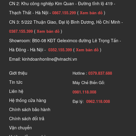
CN 2: Khu công nghiệp Kim Quan - Đường tỉnh lộ 419 -
Thạch Thất - Hà Nội -
(
)
0867.155.299
Xem bản đồ
CN 3: 5/222 Thuận Giao, Đại lộ Bình Dương, Hồ Chí Minh -
(
)
0387.155.399
Xem bản đồ
Showroom: B50-08 KĐT Geleximco đường Lê Trọng Tấn -
Hà Đông - Hà Nội -
(
)
0352.155.399
Xem bản đồ
Email: kinhdoanhonline@vinachi.vn
Giới thiệu
Hotline :
0379.837.688
Tin tức
Máy Chế Biến Gỗ:
Liên hệ
0981.118.008
Hệ thống cửa hàng
Đại lý:
0962.118.008
Chính sách bảo hành
Chính sách đổi trả
Vận chuyển