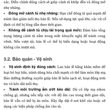
xác. Điều chỉnh đúng cách sẽ giúp cánh tủ khớp đều và đóng mở 
nhẹ nhàng.
Đóng mở cánh tủ nhẹ nhàng: 
Hạn chế đóng tủ quá mạnh để 
tránh làm giảm tuổi thọ bản lề. Nếu sử dụng lực quá lớn, các vít cố 
định có thể bị lỏng dần theo thời gian.
Không để cánh tủ chịu tải trọng quá mức: 
Đảm bảo tổng 
trọng lượng cánh tủ nằm trong mức khuyến nghị để tránh cong 
vênh. Nếu vượt tải, bản lề có thể bị biến dạng hoặc hoạt động 
không còn mượt mà.
3.2. Bảo quản - Vệ sinh
Vệ sinh định kỳ đúng cách:
 Lau bản lề bằng khăn mềm để 
loại bỏ bụi bẩn, tránh dùng hóa chất mạnh có thể làm mòn lớp mạ. 
Bảo dưỡng thường xuyên giúp bản lề luôn sạch sẽ, hoạt động trơn 
tru và kéo dài tuổi thọ.
Tránh môi trường ẩm ướt kéo dài: 
Dù có lớp mạ niken 
chống gỉ, nhưng nếu tiếp xúc với độ ẩm cao trong thời gian dài, 
bản lề vẫn có thể bị ăn mòn. Hãy lắp đặt ở nơi khô ráo hoặc sử 
dụng các biện pháp chống ẩm cho tủ.