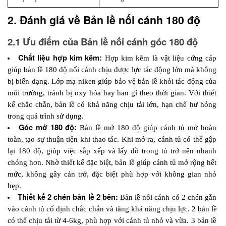
2. Đánh giá về Bản lề nối cánh 180 độ
2.1 Ưu điểm của Bản lề nối cánh góc 180 độ
Chất liệu hợp kim kẽm:
 Hợp kim kẽm là vật liệu cứng cáp 
giúp bản lề 180 độ nối cánh chịu được lực tác động lớn mà không 
bị biến dạng. Lớp mạ niken giúp bảo vệ bản lề khỏi tác động của 
môi trường, tránh bị oxy hóa hay han gỉ theo thời gian. Với thiết 
kế chắc chắn, bản lề có khả năng chịu tải lớn, hạn chế hư hỏng 
trong quá trình sử dụng.
Góc mở 180 độ:
 Bản lề mở 180 độ giúp cánh tủ mở hoàn 
toàn, tạo sự thuận tiện khi thao tác. Khi mở ra, cánh tủ có thể gập 
lại 180 độ, giúp việc sắp xếp và lấy đồ trong tủ trở nên nhanh 
chóng hơn. Nhờ thiết kế đặc biệt, bản lề giúp cánh tủ mở rộng hết 
mức, không gây cản trở, đặc biệt phù hợp với không gian nhỏ 
hẹp.
Thiết kế 2 chén bản lề 2 bên: 
Bản lề nối cánh có 2 chén gắn 
vào cánh tủ cố định chắc chắn và tăng khả năng chịu lực. 2 bản lề 
có thể chịu tải từ 4-6kg, phù hợp với cánh tủ nhỏ và vừa. 3 bản lề 