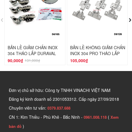
‹
›
BẢN LỀ GIẢM CHẤN INOX
BẢN LỀ KHÔNG GIẢM CHẤN
304 THÁO LẮP DURAVAL
INOX 304 PRO THÁO LẮP
D6105
DURAVAL D6126
90,000₫
105,000₫
131,000₫
Đơn vị chủ sở hữu: Công ty TNHH VINACHI VIỆT NAM
Đăng ký kinh doanh số
2301053312. Cấp ngày 27/09/2018
Chuyên viên tư vấn:
0379.837.688
CN 1: Kim Thiều - Phù Khê - Bắc Ninh -
(
0961.008.118
Xem
)
bản đồ