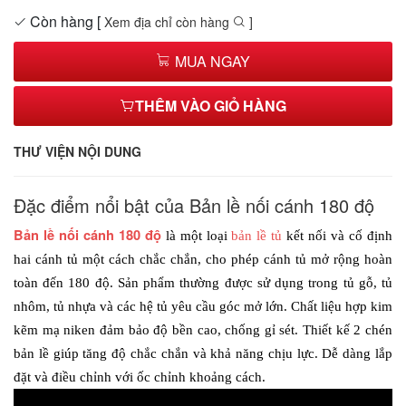
Còn hàng
[
Xem địa chỉ còn hàng
]
MUA NGAY
THÊM VÀO GIỎ HÀNG
THƯ VIỆN NỘI DUNG
Đặc điểm nổi bật của Bản lề nối cánh 180 độ
Bản lề nối cánh 180 độ
 là một loại 
bản lề tủ
kết nối và cố định 
hai cánh tủ một cách chắc chắn, cho phép cánh tủ mở rộng hoàn 
toàn đến 180 độ. Sản phẩm thường được sử dụng trong tủ gỗ, tủ 
nhôm, tủ nhựa và các hệ tủ yêu cầu góc mở lớn. Chất liệu hợp kim 
kẽm mạ niken đảm bảo độ bền cao, chống gỉ sét. Thiết kế 2 chén 
bản lề giúp tăng độ chắc chắn và khả năng chịu lực. Dễ dàng lắp 
đặt và điều chỉnh với ốc chỉnh khoảng cách. 