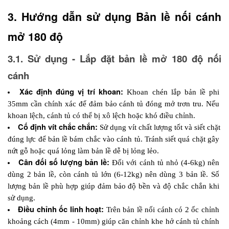
3. Hướng dẫn sử dụng Bản lề nối cánh 
mở 180 độ
3.1. Sử dụng - Lắp đặt bản lề mở 180 độ nối 
cánh
Xác định đúng vị trí khoan:
 Khoan chén lắp bản lề phi 
35mm cần chính xác để đảm bảo cánh tủ đóng mở trơn tru. Nếu 
khoan lệch, cánh tủ có thể bị xô lệch hoặc khó điều chỉnh.
Cố định vít chắc chắn: 
Sử dụng vít chất lượng tốt và siết chặt 
đúng lực để bản lề bám chắc vào cánh tủ. Tránh siết quá chặt gây 
nứt gỗ hoặc quá lỏng làm bản lề dễ bị lỏng lẻo.
Cân đối số lượng bản lề: 
Đối với cánh tủ nhỏ (4-6kg) nên 
dùng 2 bản lề, còn cánh tủ lớn (6-12kg) nên dùng 3 bản lề. Số 
lượng bản lề phù hợp giúp đảm bảo độ bền và độ chắc chắn khi 
sử dụng.
Điều chỉnh ốc linh hoạt: 
Trên bản lề nối cánh có 2 ốc chỉnh 
khoảng cách (4mm - 10mm) giúp căn chỉnh khe hở cánh tủ chính 