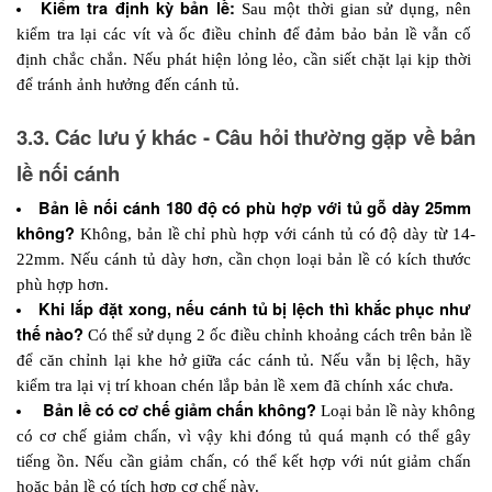
Kiểm tra định kỳ bản lề: 
Sau một thời gian sử dụng, nên 
kiểm tra lại các vít và ốc điều chỉnh để đảm bảo bản lề vẫn cố 
định chắc chắn. Nếu phát hiện lỏng lẻo, cần siết chặt lại kịp thời 
để tránh ảnh hưởng đến cánh tủ.
3.3. Các lưu ý khác - Câu hỏi thường gặp về bản 
lề nối cánh
Bản lề nối cánh 180 độ có phù hợp với tủ gỗ dày 25mm 
không? 
Không, bản lề chỉ phù hợp với cánh tủ có độ dày từ 14-
22mm. Nếu cánh tủ dày hơn, cần chọn loại bản lề có kích thước 
phù hợp hơn.
Khi lắp đặt xong, nếu cánh tủ bị lệch thì khắc phục như 
thế nào? 
Có thể sử dụng 2 ốc điều chỉnh khoảng cách trên bản lề 
để căn chỉnh lại khe hở giữa các cánh tủ. Nếu vẫn bị lệch, hãy 
kiểm tra lại vị trí khoan chén lắp bản lề xem đã chính xác chưa.
 Bản lề có cơ chế giảm chấn không? 
Loại bản lề này không 
có cơ chế giảm chấn, vì vậy khi đóng tủ quá mạnh có thể gây 
tiếng ồn. Nếu cần giảm chấn, có thể kết hợp với nút giảm chấn 
hoặc bản lề có tích hợp cơ chế này.