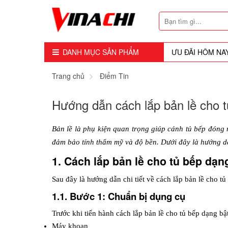
DANH MỤC SẢN PHẨM
ƯU ĐÃI HÔM NA
Dụng Cụ - Công Cụ
Trang chủ
Điểm Tin
Mũi Soi - Dao Tubi
Hướng dẫn cách lắp bản lề cho 
Phụ Kiện
Bản lề là phụ kiện quan trọng giúp cánh tủ bếp đóng m
Máy Cầm Tay
đảm bảo tính thẩm mỹ và độ bền. Dưới đây là hướng dẫn
1. Cách lắp bản lề cho tủ bếp dạn
Máy Chế Biến Gỗ
Sau đây là hướng dẫn chi tiết về cách lắp bản lề cho tủ
Thiết bị Dùng Hơi
1.1. Bước 1: Chuẩn bị dụng cụ
Vật Tư Tiêu Hao
Trước khi tiến hành cách lắp bản lề cho tủ bếp dạng bậ
Khóa - Phụ Kiện Cửa
Máy khoan