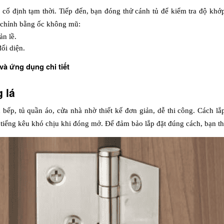
ể cố định tạm thời. Tiếp đến, bạn đóng thử cánh tủ để kiểm tra độ khớp, 
ều chỉnh bằng ốc không mũ:
ản lề.
ối diện.
 và ứng dụng chi tiết
 lá
 bếp, tủ quần áo, cửa nhà nhờ thiết kế đơn giản, dễ thi công. Cách lắp
 tiếng kêu khó chịu khi đóng mở. Để đảm bảo lắp đặt đúng cách, bạn th