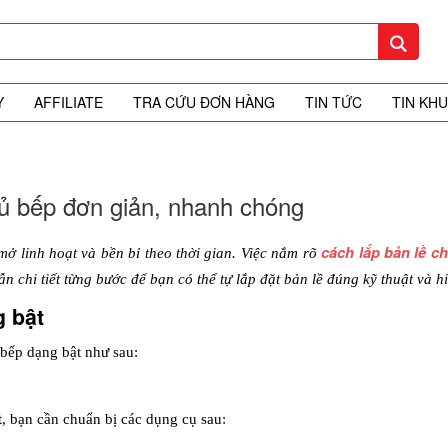
Y
AFFILIATE
TRA CỨU ĐƠN HÀNG
TIN TỨC
TIN KH
tủ bếp đơn giản, nhanh chóng
cách lắp bản lề c
ở linh hoạt và bền bỉ theo thời gian. Việc nắm rõ 
 chi tiết từng bước để bạn có thể tự lắp đặt bản lề đúng kỹ thuật và h
g bật
 bếp dạng bật như sau:
t, bạn cần chuẩn bị các dụng cụ sau: