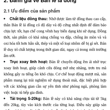
2. Đánh giá về Bản lề lá đồng
2.1 Ưu điểm của sản phẩm
Chất liệu đồng thau:
Nhờ được làm từ đồng thau cao cấp,
thân Bản lề lá đồng có độ dày và độ cứng nhất định để đảm bảo
chịu lực tốt, hạn chế cong vênh hay biến dạng khi sử dụng. Đồng
thời, sản phẩm có khả năng chống va đập, chống ăn mòn và và
oxi hóa tốt hơn hẳn sắt, thép và một số loại nhôm dễ bị gỉ sét. Bản
lề duy trì chất lượng trong thời gian dài, ngay cả trong môi trường
ẩm ướt.
Trục xoay linh hoạt:
Bản lề chuyển động êm ái nhờ trục
xoay linh hoạt, giúp cánh cửa đóng mở nhẹ nhàng, trơn tru mà
không gây ra tiếng ồn khó chịu. Cơ chế hoạt động mượt mà, sản
phẩm mang lại trải nghiệm sử dụng thoải mái, đặc biệt phù hợp
với các không gian cần sự yên tĩnh như phòng ngủ, phòng làm
việc hoặc tủ bếp gia đình.
Tải trọng 5-20kg:
Bản lề này có khả năng chịu tải từ 5kg
đến 20kg, tùy vào kích thước của từng loại. Điều này giúp sản