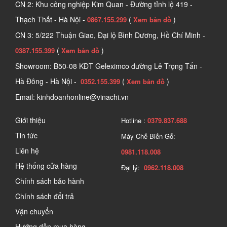
CN 2: Khu công nghiệp Kim Quan - Đường tỉnh lộ 419 -
Thạch Thất - Hà Nội -
(
)
0867.155.299
Xem bản đồ
CN 3: 5/222 Thuận Giao, Đại lộ Bình Dương, Hồ Chí Minh -
(
)
0387.155.399
Xem bản đồ
Showroom: B50-08 KĐT Geleximco đường Lê Trọng Tấn -
Hà Đông - Hà Nội -
(
)
0352.155.399
Xem bản đồ
Email: kinhdoanhonline@vinachi.vn
Giới thiệu
Hotline :
0379.837.688
Tin tức
Máy Chế Biến Gỗ:
Liên hệ
0981.118.008
Hệ thống cửa hàng
Đại lý:
0962.118.008
Chính sách bảo hành
Chính sách đổi trả
Vận chuyển
Hướng dẫn mua hàng