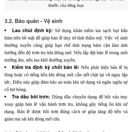
thước của từng loại
3.2. Bảo quản - Vệ sinh
Lau chùi định kỳ:
Sử dụng khăn mềm lau sạch bụi bẩn
bám trên bề mặt để giúp bản lề duy trì tính thẩm mỹ. Việc vệ sinh
thường xuyên cũng giúp hạn chế tình trạng bám cặn làm ảnh
hưởng đến độ trơn tru khi đóng mở. Nếu lắp đặt bản lề trong môi
trường ẩm, nên lau khô thường xuyên.
Kiểm tra định kỳ chốt bản lề:
Nếu phát hiện bản lề bị
lỏng hoặc có tiếng kêu khi đóng mở, cần siết chặt lại vít ngay lập
tức. Điều này giúp đảm bảo an toàn khi sử dụng và ngăn ngừa sự
cố hư hỏng.
Tra dầu bôi trơn:
Dùng dầu chuyên dụng để bôi vào trục
xoay giúp bản lề vận hành trơn tru, không gây tiếng ồn khi sử
dụng. Bản lề được bôi trơn đúng cách sẽ giúp tăng độ bền và
giảm ma sát khi đóng mở cửa.