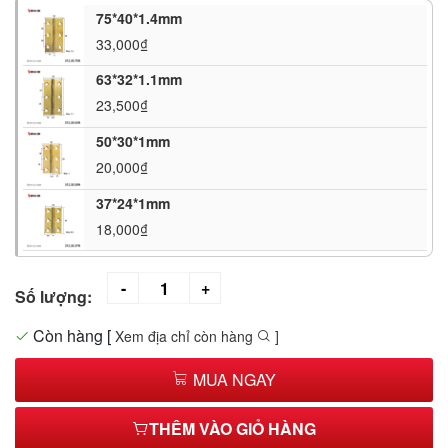
75*40*1.4mm
33,000₫
63*32*1.1mm
23,500₫
50*30*1mm
20,000₫
37*24*1mm
18,000₫
Số lượng:
Còn hàng
[
Xem địa chỉ còn hàng
]
MUA NGAY
THÊM VÀO GIỎ HÀNG