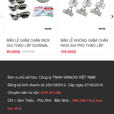
‹
›
BẢN LỀ GIẢM CHẤN INOX
BẢN LỀ KHÔNG GIẢM CHẤN
304 THÁO LẮP DURAVAL
INOX 304 PRO THÁO LẮP
D6105
DURAVAL D6126
90,000₫
105,000₫
131,000₫
Đơn vị chủ sở hữu: Công ty TNHH VINACHI VIỆT NAM
Đăng ký kinh doanh số
2301053312. Cấp ngày 27/09/2018
Chuyên viên tư vấn:
0379.837.688
CN 1: Kim Thiều - Phù Khê - Bắc Ninh -
(
0961.008.118
Xem
)
bản đồ