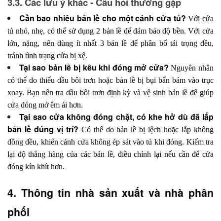
3.3. Các lưu ý khác - Câu hỏi thường gặp
Cần bao nhiêu bản lề cho một cánh cửa tủ?
Với cửa
tủ nhỏ, nhẹ, có thể sử dụng 2 bản lề để đảm bảo độ bền. Với cửa
lớn, nặng, nên dùng ít nhất 3 bản lề để phân bổ tải trọng đều,
tránh tình trạng cửa bị xệ.
Tại sao bản lề bị kêu khi đóng mở cửa?
Nguyên nhân
có thể do thiếu dầu bôi trơn hoặc bản lề bị bụi bẩn bám vào trục
xoay. Bạn nên tra dầu bôi trơn định kỳ và vệ sinh bản lề để giúp
cửa đóng mở êm ái hơn.
Tại sao cửa không đóng chặt, có khe hở dù đã lắp
bản lề đúng vị trí?
Có thể do bản lề bị lệch hoặc lắp không
đồng đều, khiến cánh cửa không ép sát vào tủ khi đóng. Kiểm tra
lại độ thẳng hàng của các bản lề, điều chỉnh lại nếu cần để cửa
đóng kín khít hơn.
4. Thông tin nhà sản xuất và nhà phân 
phối 