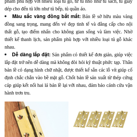
phẩm phù hợp với nhiều loại tủ gỗ, từ tủ nhỏ như tủ sách, tủ giày
dép cho đến tủ lớn như tủ bếp, tủ quần áo.
Màu sắc vàng đồng bắt mắt:
Bản lề sở hữu màu vàng
đồng sang trọng, mang đến vẻ đẹp tinh tế và đẳng cấp cho nội
thất gỗ, tạo điểm nhấn cho không gian sống và làm việc. Nhờ
thiết kế thanh lịch, sản phẩm phù hợp với nhiều loại tủ gỗ khác
nhau.
Dễ dàng lắp đặt:
Sản phẩm có thiết kế đơn giản, giúp việc
lắp đặt trở nên dễ dàng mà không đòi hỏi kỹ thuật phức tạp. Thân
bản lề có dạng hình chữ nhật, được thiết kế sẵn các lỗ vít giúp cố
định chắc chắn vào bề mặt gỗ. Chốt bản lề sản xuất từ thép cứng
cáp giúp kết nối hai lá bản lề lại với nhau, đảm bảo cánh cửa vận
hành trơn tru.