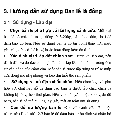
3. Hướng dẫn sử dụng Bản lề lá đồng
3.1. Sử dụng - Lắp đặt
Chọn bản lề phù hợp với tải trọng cánh cửa:
Mỗi loại
bản lề có mức tải trọng riêng từ 5-20kg, cần chọn đúng loại để
đảm bảo độ bền. Nếu sử dụng bản lề có tải trọng thấp hơn mức
yêu cầu, cửa có thể bị xệ hoặc hoạt động kém ổn định.
Xác định vị trí lắp đặt chính xác:
Trước khi lắp đặt, nên
đánh dấu và đo đạc cẩn thận để tránh lắp lệch làm ảnh hưởng đến
sự vận hành của cánh cửa. Một bản lề được lắp đúng vị trí sẽ giúp
cửa đóng mở nhẹ nhàng và kéo dài tuổi thọ sản phẩm.
Sử dụng vít cố định chắc chắn:
Nên chọn loại vít phù
hợp với chất liệu gỗ để đảm bảo bản lề được lắp chắc chắn và
không bị lỏng theo thời gian. Nếu vít quá ngắn hoặc không đủ độ
bám, bản lề có thể bị lung lay, gây mất an toàn khi sử dụng.
Cân đối số lượng bản lề:
Đối với cánh cửa lớn hoặc
nặng, nên lắp ít nhất 2-3 bản lề để đảm bảo sự ổn định và phân bố