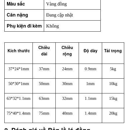
Màu sắc
Vàng đồng
Cân nặng
Đang cập nhật
Phụ kiện đi kèm
Không
Chiều
Chiều
Kích thước
Độ dày
Tải trọng
dài
rộng
37*24*1mm
37mm
24mm
0.9mm
5kg
50*30*1mm
50mm
30mm
1mm
10kg
63*32*1.1mm
63mm
32mm
1.1mm
15kg
75*40*1.4mm
75mm
40mm
1.4mm
20kg