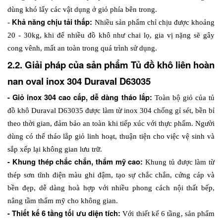
dùng khó lấy các vật dụng ở giỏ phía bên trong.
Khả năng chịu tải thấp: 
- 
Nhiều sản phẩm chỉ chịu được khoảng 
20 - 30kg, khi để nhiều đồ khô như chai lọ, gia vị nặng sẽ gây 
cong vênh, mất an toàn trong quá trình sử dụng.
2.2. Giải pháp của sản phẩm Tủ đồ khô liên hoàn 
nan oval inox 304 Duraval D63035
- Giỏ inox 304 cao cấp, dễ dàng tháo lắp: 
Toàn bộ giỏ của tủ 
đồ khô Duraval D63035 được làm từ inox 304 chống gỉ sét, bền bỉ 
theo thời gian, đảm bảo an toàn khi tiếp xúc với thực phẩm. Người 
dùng có thể tháo lắp giỏ linh hoạt, thuận tiện cho việc vệ sinh và 
sắp xếp lại không gian lưu trữ.
- Khung thép chắc chắn, thẩm mỹ cao: 
Khung tủ được làm từ 
thép sơn tĩnh điện màu ghi đậm
, tạo sự chắc chắn, cứng cáp và 
bền đẹp, dễ dàng hoà hợp với nhiều phong cách nội thất bếp, 
nâng tầm thẩm mỹ cho không gian.
- Thiết kế 6 tầng tối ưu diện tích: 
Với 
thiết kế 6 tầng
, sản phẩm 