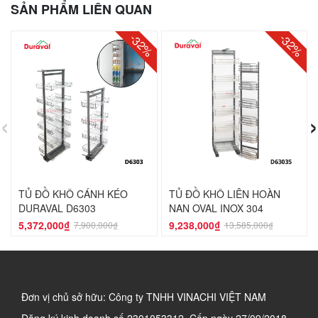
SẢN PHẨM LIÊN QUAN
-32%
-32%
‹
›
TỦ ĐỒ KHÔ CÁNH KÉO
TỦ ĐỒ KHÔ LIÊN HOÀN
DURAVAL D6303
NAN OVAL INOX 304
DURAVAL D63035
5,372,000₫
9,238,000₫
7,900,000₫
13,585,000₫
Đơn vị chủ sở hữu: Công ty TNHH VINACHI VIỆT NAM