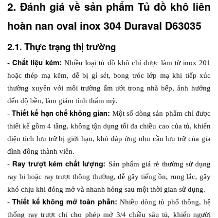
2. Đánh giá về sản phẩm Tủ đồ khô liên 
hoàn nan oval inox 304 Duraval D63035
2.1. Thực trạng thị trường
Chất liệu kém:
- 
 Nhiều loại tủ đồ khô chỉ được làm từ inox 201 
hoặc thép mạ kẽm, dễ bị gỉ sét, bong tróc lớp mạ khi tiếp xúc 
thường xuyên với môi trường ẩm ướt trong nhà bếp, ảnh hưởng 
đến độ bền, làm giảm tính thẩm mỹ.
Thiết kế hạn chế không gian: 
- 
Một số dòng sản phẩm chỉ được 
thiết kế gồm 4 tầng, không tận dụng tối đa chiều cao của tủ, khiến 
diện tích lưu trữ bị giới hạn, khó đáp ứng nhu cầu lưu trữ của gia 
đình đông thành viên.
Ray trượt kém chất lượng: 
- 
Sản phẩm giá rẻ thường sử dụng 
ray bi hoặc ray trượt thông thường, dễ gây tiếng ồn, rung lắc, gây 
khó chịu khi đóng mở và nhanh hỏng sau một thời gian sử dụng. 
Thiết kế không mở toàn phần: 
- 
Nhiều dòng tủ phổ thông, hệ 
thống ray trượt chỉ cho phép mở 3/4 chiều sâu tủ, khiến người 