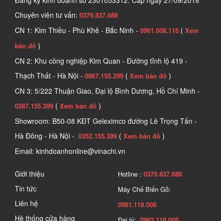
Đăng ký kinh doanh số
2301053312. Cấp ngày 27/09/2018
Chuyên viên tư vấn:
0379.837.688
CN 1: Kim Thiều - Phù Khê - Bắc Ninh -
(
0961.008.118
Xem
)
bản đồ
CN 2: Khu công nghiệp Kim Quan - Đường tỉnh lộ 419 -
Thạch Thất - Hà Nội -
(
)
0867.155.299
Xem bản đồ
CN 3: 5/222 Thuận Giao, Đại lộ Bình Dương, Hồ Chí Minh -
(
)
0387.155.399
Xem bản đồ
Showroom: B50-08 KĐT Geleximco đường Lê Trọng Tấn -
Hà Đông - Hà Nội -
(
)
0352.155.399
Xem bản đồ
Email: kinhdoanhonline@vinachi.vn
Giới thiệu
Hotline :
0379.837.688
Tin tức
Máy Chế Biến Gỗ:
Liên hệ
0981.118.008
Hệ thống cửa hàng
Đại lý:
0962.118.008