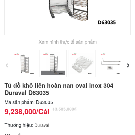
Xem hình thực tế sản phẩm
‹
›
Tủ đồ khô liên hoàn nan oval inox 304
Duraval D63035
Mã sản phẩm: D63035
13,585,000₫
9,238,000
/Cái
Thương hiệu:
Duraval