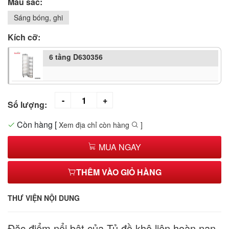
Màu sắc:
Sáng bóng, ghi
Kích cỡ:
6 tầng D630356
Số lượng:
Còn hàng
[
Xem địa chỉ còn hàng
]
MUA NGAY
THÊM VÀO GIỎ HÀNG
THƯ VIỆN NỘI DUNG
Đặc điểm nổi bật của Tủ đồ khô liên hoàn nan