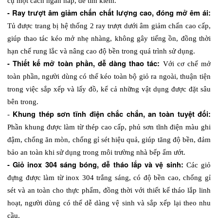
cụ một cách ngăn nắp, dễ tìm kiếm.
- Ray trượt âm giảm chấn chất lượng cao, đóng mở êm ái: 
Tủ được trang bị hệ thống 2 ray trượt dưới âm giảm chấn cao cấp, 
giúp thao tác kéo mở nhẹ nhàng, không gây tiếng ồn, đồng thời 
hạn chế rung lắc và nâng cao độ bền trong quá trình sử dụng.
- Thiết kế mở toàn phần, dễ dàng thao tác: 
Với cơ chế mở 
toàn phần, người dùng có thể kéo toàn bộ giỏ ra ngoài, thuận tiện 
trong việc sắp xếp và lấy đồ, kể cả những vật dụng được đặt sâu 
bên trong. 
Khung thép sơn tĩnh điện chắc chắn, an toàn tuyệt đối: 
- 
Phần khung được làm từ thép cao cấp, phủ sơn tĩnh điện màu ghi 
đậm, chống ăn mòn, chống gỉ sét hiệu quả, giúp tăng độ bền, đảm 
bảo an toàn khi sử dụng trong môi trường nhà bếp ẩm ướt.
- Giỏ inox 304 sáng bóng, dễ tháo lắp và vệ sinh: 
Các giỏ 
đựng được làm từ inox 304 trắng sáng, có độ bền cao, chống gỉ 
sét và an toàn cho thực phẩm, đồng thời với thiết kế tháo lắp linh 
hoạt, người dùng có thể dễ dàng vệ sinh và sắp xếp lại theo nhu 
cầu.