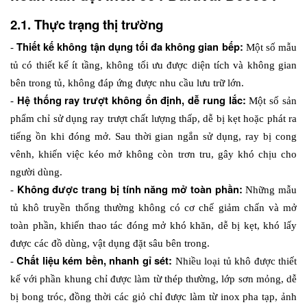
2.1. Thực trạng thị trường
Thiết kế không tận dụng tối đa không gian bếp: 
- 
Một số mẫu 
tủ có thiết kế ít tầng, không tối ưu được diện tích và không gian 
bên trong tủ, không đáp ứng được nhu cầu lưu trữ lớn.
 Hệ thống ray trượt không ổn định, dễ rung lắc: 
-
Một số sản 
phẩm chỉ sử dụng ray trượt chất lượng thấp, dễ bị kẹt hoặc phát ra 
tiếng ồn khi đóng mở. Sau thời gian ngắn sử dụng, ray bị cong 
vênh, khiến việc kéo mở không còn trơn tru, gây khó chịu cho 
người dùng.
Không được trang bị tính năng mở toàn phần: 
- 
Những mẫu 
tủ khô truyền thống thường không có cơ chế giảm chấn và mở 
toàn phần, khiến thao tác đóng mở khó khăn, dễ bị kẹt, khó lấy 
được các đồ dùng, vật dụng đặt sâu bên trong.
Chất liệu kém bền, nhanh gỉ sét: 
- 
Nhiều loại tủ khô được thiết 
kế với phần khung chỉ được làm từ thép thường, lớp sơn mỏng, dễ 
bị bong tróc, đồng thời các giỏ chỉ được làm từ inox pha tạp, ảnh 