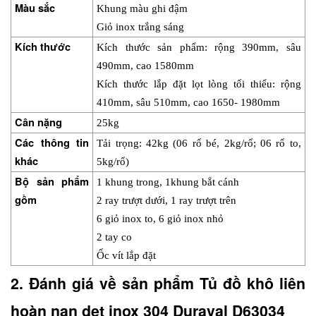
Màu sắc
Khung màu ghi đậm
Giỏ inox trắng sáng
Kích thước
Kích thước sản phẩm: rộng 390mm, sâu 
490mm, cao 1580mm
Kích thước lắp đặt lọt lòng tối thiểu: rộng 
410mm, sâu 510mm, cao 1650- 1980mm
Cân nặng
25kg
Các thông tin 
Tải trọng: 42kg (06 rổ bé, 2kg/rổ; 06 rổ to, 
khác
5kg/rổ)
Bộ sản phẩm 
1 khung trong, 1khung bắt cánh
gồm
2 ray trượt dưới, 1 ray trượt trên
6 giỏ inox to, 6 giỏ inox nhỏ
2 tay co
Ốc vít lắp đặt
2. Đánh giá về sản phẩm Tủ đồ khô liên 
hoàn nan dẹt inox 304 Duraval D63034