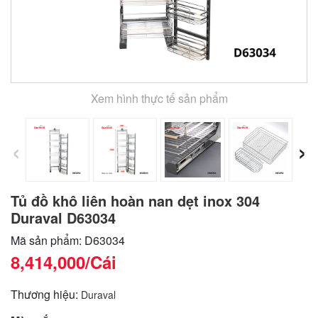
Xem hình thực tế sản phẩm
‹
›
Tủ đồ khô liên hoàn nan dẹt inox 304
Duraval D63034
Mã sản phẩm: D63034
8,414,000
/Cái
Thương hiệu:
Duraval