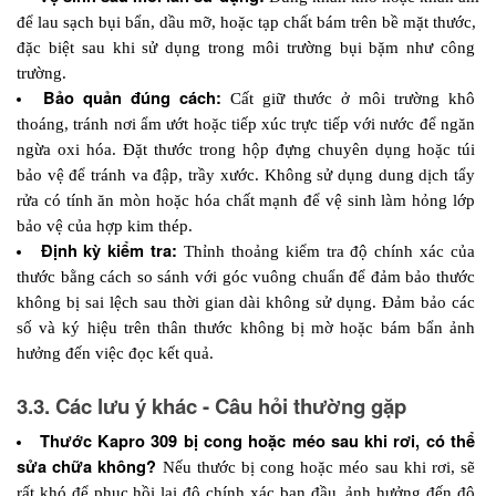
để lau sạch bụi bẩn, dầu mỡ, hoặc tạp chất bám trên bề mặt thước, 
đặc biệt sau khi sử dụng trong môi trường bụi bặm như công 
trường. 
Bảo quản đúng cách:
 Cất giữ thước ở môi trường khô 
thoáng, tránh nơi ẩm ướt hoặc tiếp xúc trực tiếp với nước để ngăn 
ngừa oxi hóa. Đặt thước trong hộp đựng chuyên dụng hoặc túi 
bảo vệ để tránh va đập, trầy xước. Không sử dụng dung dịch tẩy 
rửa có tính ăn mòn hoặc hóa chất mạnh để vệ sinh làm hỏng lớp 
bảo vệ của hợp kim thép.
Định kỳ kiểm tra:
 Thỉnh thoảng kiểm tra độ chính xác của 
thước bằng cách so sánh với góc vuông chuẩn để đảm bảo thước 
không bị sai lệch sau thời gian dài không sử dụng. Đảm bảo các 
số và ký hiệu trên thân thước không bị mờ hoặc bám bẩn ảnh 
hưởng đến việc đọc kết quả.
3.3. Các lưu ý khác - Câu hỏi thường gặp
Thước Kapro 309 bị cong hoặc méo sau khi rơi, có thể 
sửa chữa không? 
Nếu thước bị cong hoặc méo sau khi rơi, sẽ 
rất khó để phục hồi lại độ chính xác ban đầu, ảnh hưởng đến độ 