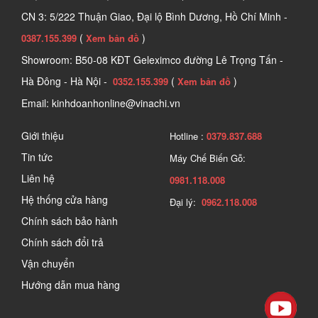
CN 3: 5/222 Thuận Giao, Đại lộ Bình Dương, Hồ Chí Minh -
(
)
0387.155.399
Xem bản đồ
Showroom: B50-08 KĐT Geleximco đường Lê Trọng Tấn -
Hà Đông - Hà Nội -
(
)
0352.155.399
Xem bản đồ
Email: kinhdoanhonline@vinachi.vn
Giới thiệu
Hotline :
0379.837.688
Tin tức
Máy Chế Biến Gỗ:
Liên hệ
0981.118.008
Hệ thống cửa hàng
Đại lý:
0962.118.008
Chính sách bảo hành
Chính sách đổi trả
Vận chuyển
Hướng dẫn mua hàng