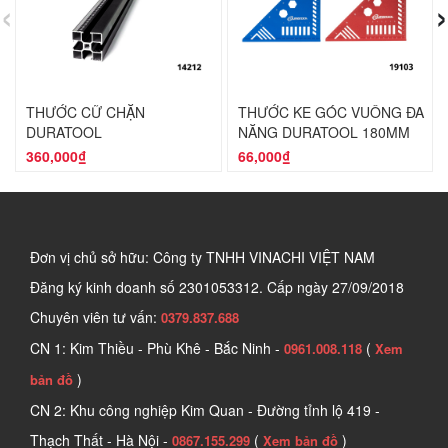
‹
›
THƯỚC CỮ CHẶN
THƯỚC KE GÓC VUÔNG ĐA
DURATOOL
NĂNG DURATOOL 180MM
360,000₫
66,000₫
Đơn vị chủ sở hữu: Công ty TNHH VINACHI VIỆT NAM
Đăng ký kinh doanh số
2301053312. Cấp ngày 27/09/2018
Chuyên viên tư vấn:
0379.837.688
CN 1: Kim Thiều - Phù Khê - Bắc Ninh -
(
0961.008.118
Xem
)
bản đồ
CN 2: Khu công nghiệp Kim Quan - Đường tỉnh lộ 419 -
Thạch Thất - Hà Nội -
(
)
0867.155.299
Xem bản đồ