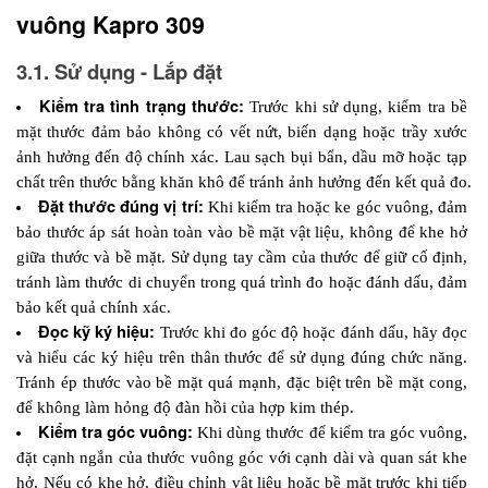
vuông Kapro 309
3.1. Sử dụng - Lắp đặt
Kiểm tra tình trạng thước:
 Trước khi sử dụng, kiểm tra bề 
mặt thước đảm bảo không có vết nứt, biến dạng hoặc trầy xước 
ảnh hưởng đến độ chính xác. Lau sạch bụi bẩn, dầu mỡ hoặc tạp 
chất trên thước bằng khăn khô để tránh ảnh hưởng đến kết quả đo.
Đặt thước đúng vị trí: 
Khi kiểm tra hoặc ke góc vuông, đảm 
bảo thước áp sát hoàn toàn vào bề mặt vật liệu, không để khe hở 
giữa thước và bề mặt. Sử dụng tay cầm của thước để giữ cố định, 
tránh làm thước di chuyển trong quá trình đo hoặc đánh dấu, đảm 
bảo kết quả chính xác.
Đọc kỹ ký hiệu: 
Trước khi đo góc độ hoặc đánh dấu, hãy đọc 
và hiểu các ký hiệu trên thân thước để sử dụng đúng chức năng. 
Tránh ép thước vào bề mặt quá mạnh, đặc biệt trên bề mặt cong, 
để không làm hỏng độ đàn hồi của hợp kim thép.
Kiểm tra góc vuông: 
Khi dùng thước để kiểm tra góc vuông, 
đặt cạnh ngắn của thước vuông góc với cạnh dài và quan sát khe 
hở. Nếu có khe hở, điều chỉnh vật liệu hoặc bề mặt trước khi tiếp 