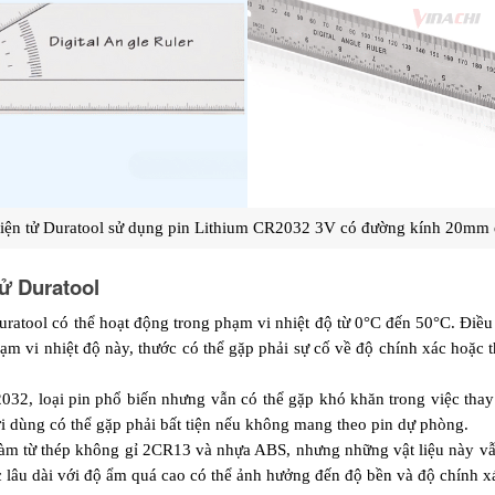
iện tử Duratool sử dụng pin Lithium CR2032 3V có đường kính 20mm 
ử Duratool
ratool có thể hoạt động trong phạm vi nhiệt độ từ 0°C đến 50°C. Điều 
ạm vi nhiệt độ này, thước có thể gặp phải sự cố về độ chính xác hoặc
32, loại pin phổ biến nhưng vẫn có thể gặp khó khăn trong việc thay 
ời dùng có thể gặp phải bất tiện nếu không mang theo pin dự phòng.
àm từ thép không gỉ 2CR13 và nhựa ABS, nhưng những vật liệu này vẫn
c lâu dài với độ ẩm quá cao có thể ảnh hưởng đến độ bền và độ chính x