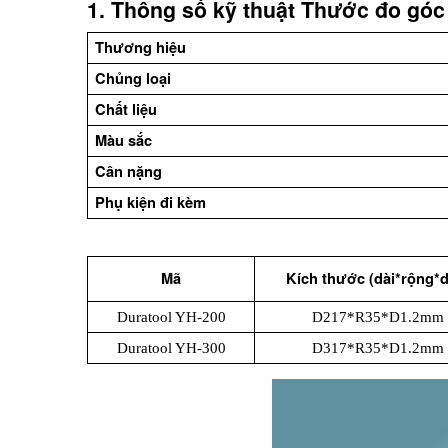
1. Thông số kỹ thuật Thước đo góc 
Thương hiệu
Chủng loại
Chất liệu
Màu sắc
Cân nặng
Phụ kiện đi kèm
Mã
Kích thước (dài*rộng*d
Duratool YH-200
D217*R35*D1.2mm
Duratool YH-300
D317*R35*D1.2mm