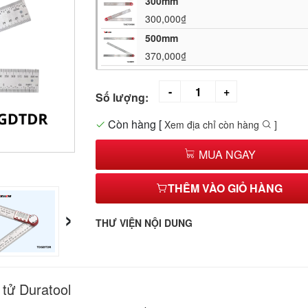
300mm
300,000₫
500mm
370,000₫
Số lượng:
Còn hàng
[
Xem địa chỉ còn hàng
]
MUA NGAY
THÊM VÀO GIỎ HÀNG
›
THƯ VIỆN NỘI DUNG
 tử Duratool