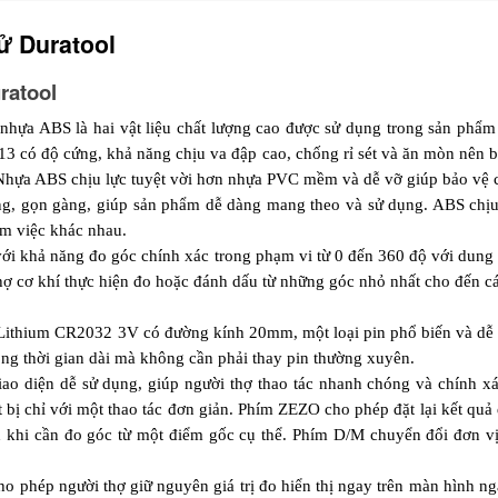
ử Duratool
ratool
hựa ABS là hai vật liệu chất lượng cao được sử dụng trong sản phẩm 
 có độ cứng, khả năng chịu va đập cao, chống rỉ sét và ăn mòn nên bề
Nhựa ABS chịu lực tuyệt vời hơn nhựa PVC mềm và dễ vỡ giúp bảo vệ cá
ỏng, gọn gàng, giúp sản phẩm dễ dàng mang theo và sử dụng. ABS chịu 
àm việc khác nhau.
với khả năng đo góc chính xác trong phạm vi từ 0 đến 360 độ với dung s
hợ cơ khí thực hiện đo hoặc đánh dấu từ những góc nhỏ nhất cho đến cá
Lithium CR2032 3V có đường kính 20mm, một loại pin phổ biến và dễ d
rong thời gian dài mà không cần phải thay pin thường xuyên.
iao diện dễ sử dụng, giúp người thợ thao tác nhanh chóng và chính xá
 bị chỉ với một thao tác đơn giản. Phím ZEZO cho phép đặt lại kết quả đ
ch khi cần đo góc từ một điểm gốc cụ thể. Phím D/M chuyển đổi đơn vị
 phép người thợ giữ nguyên giá trị đo hiển thị ngay trên màn hình ngay