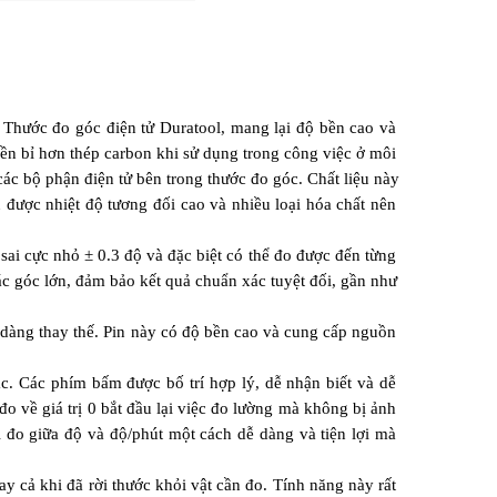
Thước đo góc điện tử Duratool, mang lại độ bền cao và 
n bỉ hơn thép carbon khi sử dụng trong công việc ở môi 
c bộ phận điện tử bên trong thước đo góc. Chất liệu này 
được nhiệt độ tương đối cao và nhiều loại hóa chất nên 
ai cực nhỏ ± 0.3 độ và đặc biệt có thể đo được đến từng 
c góc lớn, đảm bảo kết quả chuẩn xác tuyệt đối, gần như 
àng thay thế. Pin này có độ bền cao và cung cấp nguồn 
c. Các phím bấm được bố trí hợp lý, dễ nhận biết và dễ 
o về giá trị 0 bắt đầu lại việc đo lường mà không bị ảnh 
 đo giữa độ và độ/phút một cách dễ dàng và tiện lợi mà 
 cả khi đã rời thước khỏi vật cần đo. Tính năng này rất 