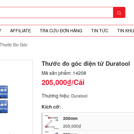
Y
AFFILIATE
TRA CỨU ĐƠN HÀNG
TIN TỨC
TIN KH
Thước Đo Góc
Thước đo góc điện tử Duratool
Mã sản phẩm: 14208
205,000₫
/Cái
Thương hiệu:
Duratool
Kích cỡ:
200mm
205,000₫