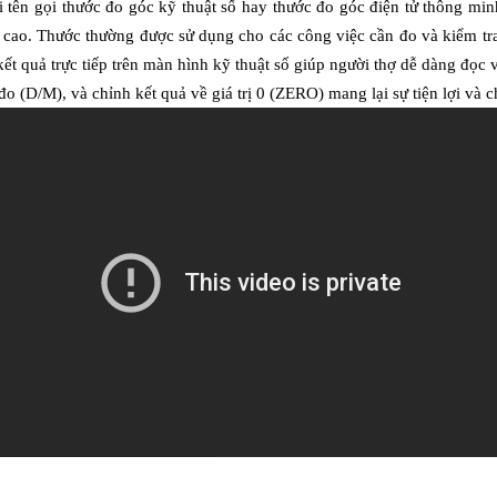
i tên gọi thước đo góc kỹ thuật số hay thước đo góc điện tử thông min
n cao. Thước thường được sử dụng cho các công việc cần đo và kiểm tr
t quả trực tiếp trên màn hình kỹ thuật số giúp người thợ dễ dàng đọc và
o (D/M), và chỉnh kết quả về giá trị 0 (ZERO) mang lại sự tiện lợi và c