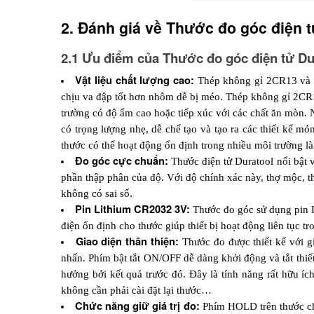
2. Đánh giá về Thước đo góc điện t
2.1 Ưu điểm của Thước đo góc điện tử Du
Vật liệu chất lượng cao: 
Thép không gỉ 2CR13 và n
chịu va đập tốt hơn nhôm dễ bị méo. Thép không gỉ 2CR13
trường có độ ẩm cao hoặc tiếp xúc với các chất ăn mòn. 
có trọng lượng nhẹ, dễ chế tạo và tạo ra các thiết kế m
thước có thể hoạt động ổn định trong nhiều môi trường l
Đo góc cực chuẩn: 
Thước điện tử Duratool nổi bật 
phần thập phân của độ. Với độ chính xác này, thợ mộc, t
không có sai số.
Pin Lithium CR2032 3V:
 Thước đo góc sử dụng pin 
điện ổn định cho thước giúp thiết bị hoạt động liên tục t
Giao diện thân thiện:
 Thước đo được thiết kế với g
nhấn. Phím bật tắt ON/OFF dễ dàng khởi động và tắt thiết
hưởng bởi kết quả trước đó. Đây là tính năng rất hữu í
không cần phải cài đặt lại thước…
Chức năng giữ giá trị đo:
 Phím HOLD trên thước cho