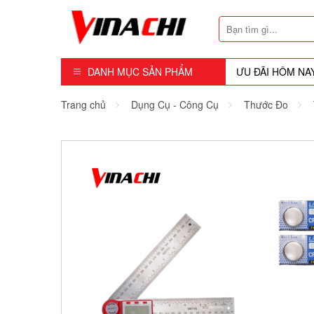
DANH MỤC SẢN PHẨM
ƯU ĐÃI HÔM NA
Dụng Cụ - Công Cụ
Trang chủ
Dụng Cụ - Công Cụ
Thước Đo
Mũi Soi - Dao Tubi
Phụ Kiện
Máy Cầm Tay
Máy Chế Biến Gỗ
Thiết bị Dùng Hơi
Vật Tư Tiêu Hao
Khóa - Phụ Kiện Cửa