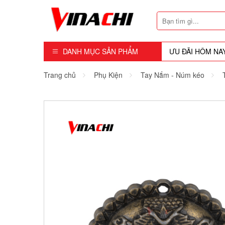
DANH MỤC SẢN PHẨM
ƯU ĐÃI HÔM NA
Dụng Cụ - Công Cụ
Trang chủ
Phụ Kiện
Tay Nắm - Núm kéo
Mũi Soi - Dao Tubi
Phụ Kiện
Máy Cầm Tay
Máy Chế Biến Gỗ
Thiết bị Dùng Hơi
Vật Tư Tiêu Hao
Khóa - Phụ Kiện Cửa