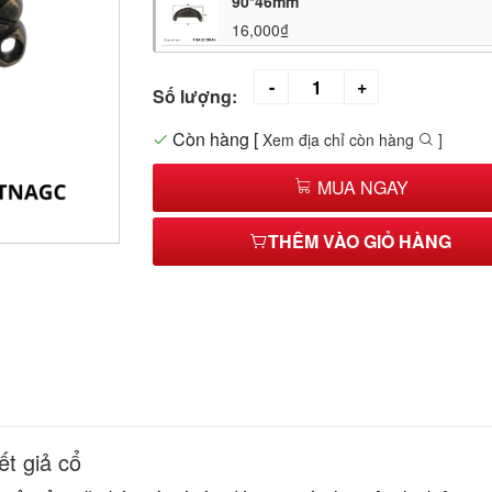
90*46mm
16,000₫
Số lượng:
Còn hàng
[
Xem địa chỉ còn hàng
]
MUA NGAY
THÊM VÀO GIỎ HÀNG
t giả cổ