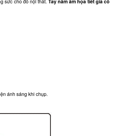
g sức cho đồ nội thất.
Tay nắm âm họa tiết giả cổ
iện ánh sáng khi chụp.