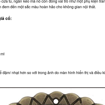
 cửa tủ, ngăn kéo mà nó còn đóng vai trò như một phụ kiện tran
ên đem đến một sắc màu hoàn hảo cho không gian nội thất.
iả cổ:
 mĩ
 đậm/ nhạt hơn so với trong ảnh do màn hình hiển thị và điều k