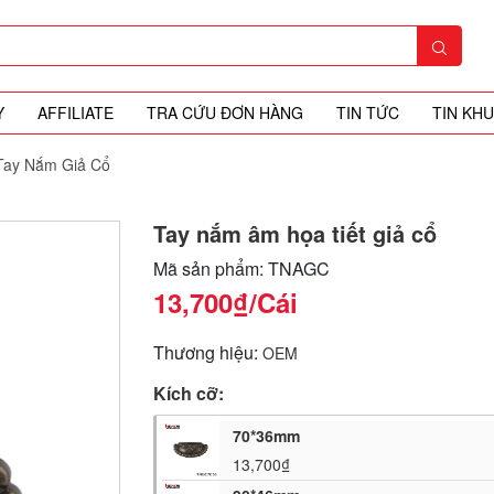
Y
AFFILIATE
TRA CỨU ĐƠN HÀNG
TIN TỨC
TIN KH
Tay Nắm Giả Cổ
Tay nắm âm họa tiết giả cổ
Mã sản phẩm: TNAGC
13,700₫
/Cái
Thương hiệu:
OEM
Kích cỡ:
70*36mm
13,700₫