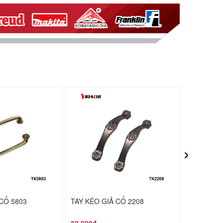
›
CỔ 5803
TAY KÉO GIẢ CỔ 2208
TAY KÉO G