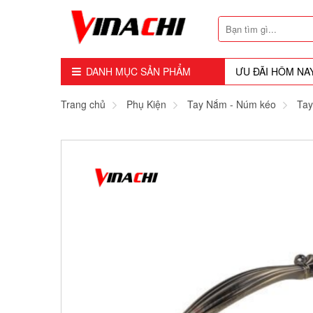
DANH MỤC SẢN PHẨM
ƯU ĐÃI HÔM NA
Dụng Cụ - Công Cụ
Trang chủ
Phụ Kiện
Tay Nắm - Núm kéo
Tay
Mũi Soi - Dao Tubi
Phụ Kiện
Máy Cầm Tay
Máy Chế Biến Gỗ
Thiết bị Dùng Hơi
Vật Tư Tiêu Hao
Khóa - Phụ Kiện Cửa