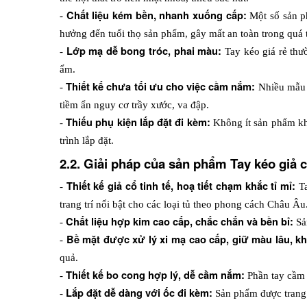
Chất liệu kém bền, nhanh xuống cấp: 
- 
Một số sản p
hưởng đến tuổi thọ sản phẩm, gây mất an toàn trong quá 
Lớp mạ dễ bong tróc, phai màu: 
- 
Tay kéo giá rẻ thư
ẩm. 
Thiết kế chưa tối ưu cho việc cầm nắm: 
- 
Nhiều mẫu t
tiềm ẩn nguy cơ trầy xước, va đập. 
Thiếu phụ kiện lắp đặt đi kèm:
- 
 Không ít sản phẩm kh
trình lắp đặt.
2.2. Giải pháp của sản phẩm Tay kéo giả 
Thiết kế giả cổ tinh tế, hoạ tiết chạm khắc tỉ mỉ:
- 
 T
trang trí nổi bật cho các loại tủ theo phong cách Châu Âu
Chất liệu hợp kim cao cấp, chắc chắn và bền bỉ: 
- 
Sả
Bề mặt được xử lý xi mạ cao cấp, giữ màu lâu, k
- 
quả. 
Thiết kế bo cong hợp lý, dễ cầm nắm: 
- 
Phần tay cầm 
 Lắp đặt dễ dàng với ốc đi kèm: 
-
Sản phẩm được trang 