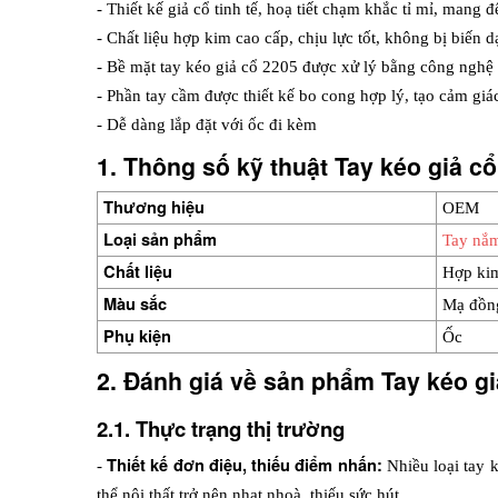
- Thiết kế giả cổ tinh tế, hoạ tiết chạm khắc tỉ mỉ, mang 
- Chất liệu hợp kim cao cấp, chịu lực tốt, không bị biến 
- Bề mặt tay kéo giả cổ 2205 được xử lý bằng công nghệ 
- Phần tay cầm được thiết kế bo cong hợp lý, tạo cảm gi
- Dễ dàng lắp đặt với ốc đi kèm
1. Thông số kỹ thuật Tay kéo giả c
Thương hiệu 
OEM
Loại sản phẩm
Tay nắm
Chất liệu
Hợp ki
Màu sắc
Mạ đồn
Phụ kiện
Ốc
2. Đánh giá về sản phẩm Tay kéo gi
2.1. Thực trạng thị trường
Thiết kế đơn điệu, thiếu điểm nhấn:
- 
 Nhiều loại tay 
thể nội thất trở nên nhạt nhoà, thiếu sức hút.