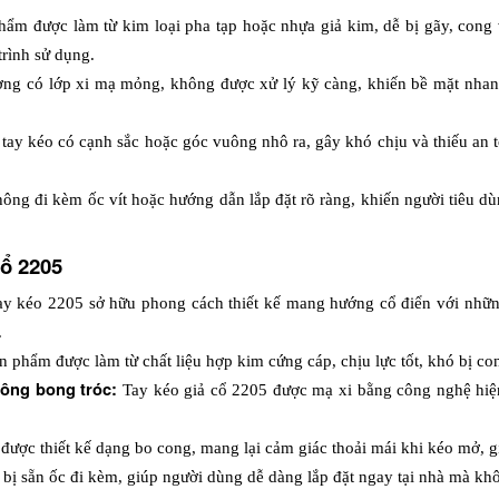
hẩm được làm từ kim loại pha tạp hoặc nhựa giả kim, dễ bị gãy, cong v
trình sử dụng.
ờng có lớp xi mạ mỏng, không được xử lý kỹ càng, khiến bề mặt nhanh 
ay kéo có cạnh sắc hoặc góc vuông nhô ra, gây khó chịu và thiếu an to
ông đi kèm ốc vít hoặc hướng dẫn lắp đặt rõ ràng, khiến người tiêu d
cổ 2205
ay kéo 2205 sở hữu phong cách thiết kế mang hướng cổ điển với nhữn
.
n phẩm được làm từ chất liệu hợp kim cứng cáp, chịu lực tốt, khó bị co
hông bong tróc: 
Tay kéo giả cổ 2205 được mạ xi bằng công nghệ hiện
được thiết kế dạng bo cong, mang lại cảm giác thoải mái khi kéo mở, g
bị sẵn ốc đi kèm, giúp người dùng dễ dàng lắp đặt ngay tại nhà mà kh