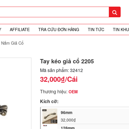
Y
AFFILIATE
TRA CỨU ĐƠN HÀNG
TIN TỨC
TIN KH
 Nắm Giả Cổ
Tay kéo giả cổ 2205
Mã sản phẩm: 32412
32,000₫
/Cái
Thương hiệu:
OEM
Kích cỡ:
96mm
32,000₫
128mm