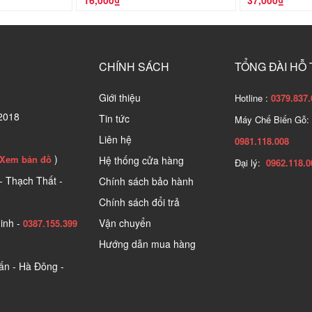
16,000₫
37,000₫
CHÍNH SÁCH
TỔNG ĐÀI HỖ
Giới thiệu
Hotline :
0379.837.
2018
Tin tức
Máy Chế Biến Gỗ:
Liên hệ
0981.118.008
)
Xem bản đồ
Hệ thống cửa hàng
Đại lý:
0962.118.0
- Thạch Thất -
Chính sách bảo hành
Chính sách đổi trả
inh -
Vận chuyển
0387.155.399
Hướng dẫn mua hàng
n - Hà Đông -