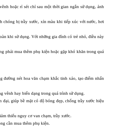
ênh hoặc rỉ sét chỉ sau một thời gian ngắn sử dụng, ảnh 
chóng bị trầy xước, xỉn màu khi tiếp xúc với nước, hơi 
àn khi sử dụng. Với những gia đình có trẻ nhỏ, điều này 
ùng phải mua thêm phụ kiện hoặc gặp khó khăn trong quá 
g đường nét hoa văn chạm khắc tinh xảo, tạo điểm nhấn 
ng vênh hay biến dạng trong quá trình sử dụng. 
 đại, giúp bề mặt có độ bóng đẹp, chống trầy xước hiệu 
iảm thiểu nguy cơ van chạm, trầy xước. 
ông cần mua thêm phụ kiện. 