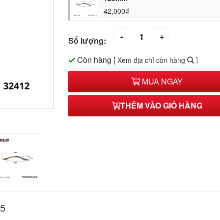
42,000₫
Số lượng:
Còn hàng
[
Xem địa chỉ còn hàng
]
MUA NGAY
THÊM VÀO GIỎ HÀNG
05