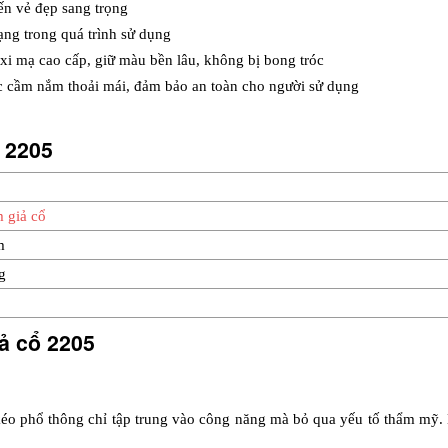
đến vẻ đẹp sang trọng
dạng trong quá trình sử dụng
xi mạ cao cấp, giữ màu bền lâu, không bị bong tróc
ác cầm nắm thoải mái, đảm bảo an toàn cho người sử dụng
ổ 2205
 giả cổ
m
g
ả cổ 2205
kéo phổ thông chỉ tập trung vào công năng mà bỏ qua yếu tố thẩm mỹ. K