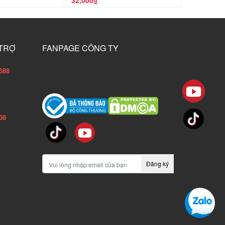
32,000₫
32,000₫
 TRỢ
FANPAGE CÔNG TY
688
08
Đăng ký