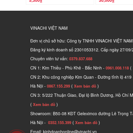
5,300₫
30,000₫
VINACHI VIỆT NAM
Đơn vị chủ sở hữu: Công ty TNHH VINACHI VIỆT NAM
Đăng ký kinh doanh số
2301053312. Cấp ngày 27/09/
Chuyên viên tư vấn:
0379.837.688
CN 1: Kim Thiều - Phù Khê - Bắc Ninh -
(
0961.008.118
CN 2: Khu công nghiệp Kim Quan - Đường tỉnh lộ 419 
Hà Nội -
(
)
0867.155.299
Xem bản đồ
CN 3: 5/222 Thuận Giao, Đại lộ Bình Dương, Hồ Chí M
(
)
Xem bản đồ
Showroom: B50-08 KĐT Geleximco đường Lê Trọng Tấ
Hà Nội -
(
)
0352.155.399
Xem bản đồ
Email: kinhdoanhonline@vinachi.vn