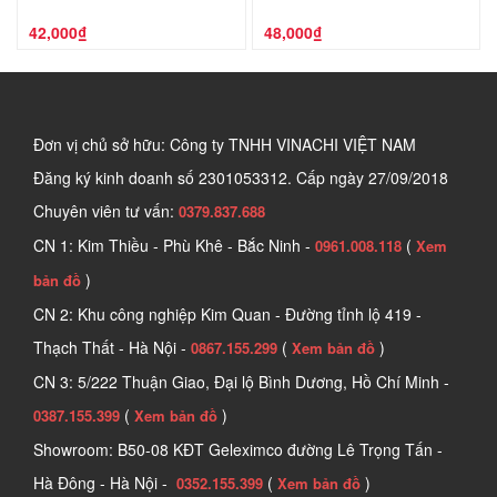
42,000₫
48,000₫
Đơn vị chủ sở hữu: Công ty TNHH VINACHI VIỆT NAM
Đăng ký kinh doanh số
2301053312. Cấp ngày 27/09/2018
Chuyên viên tư vấn:
0379.837.688
CN 1: Kim Thiều - Phù Khê - Bắc Ninh -
(
0961.008.118
Xem
)
bản đồ
CN 2: Khu công nghiệp Kim Quan - Đường tỉnh lộ 419 -
Thạch Thất - Hà Nội -
(
)
0867.155.299
Xem bản đồ
CN 3: 5/222 Thuận Giao, Đại lộ Bình Dương, Hồ Chí Minh -
(
)
0387.155.399
Xem bản đồ
Showroom: B50-08 KĐT Geleximco đường Lê Trọng Tấn -
Hà Đông - Hà Nội -
(
)
0352.155.399
Xem bản đồ