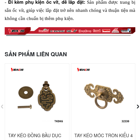
 Đi kèm phụ kiện ốc vít, dễ lắp đặt: 
-
Sản phẩm được trang bị 
sẵn ốc vít, giúp việc lắp đặt trở nên nhanh chóng và thuận tiện mà 
không cần chuẩn bị thêm phụ kiện. 
SẢN PHẨM LIÊN QUAN
‹
›
TAY KÉO ĐỒNG BẦU DỤC
TAY KÉO MÓC TRÒN KIỂU 4