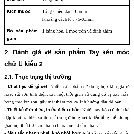
Kích thước
Tổng chiều dài: 105mm
Khoảng cách lỗ : 76-83mm
Bộ sản phẩm 
1 bảng hoa, 1 móc tròn và đinh ghim
gồm
2. Đánh giá về sản phẩm Tay kéo móc 
chữ U kiểu 2
2.1. Thực trạng thị trường
Chất liệu dễ gỉ sét: 
- 
Nhiều sản phẩm sử dụng hợp kim giá rẻ 
hoặc sắt sơn tĩnh điện, sau một thời gian sử dụng dễ bị oxy hóa, 
bong tróc lớp sơn, gây mất thẩm mỹ và ảnh hưởng đến độ bền.
Thiết kế đơn điệu, thiếu điểm nhấn: 
- 
Nhiều tay kéo có thiết kế 
dập khuôn, thiếu sự tinh tế trong đường nét khiến tổng thể không 
gian nội thất trở nên nhàm chán, thiếu điểm nhấn.
Màu sắc nhanh phai, khó phối hợp: 
- 
Một số tay kéo dùng lớp 