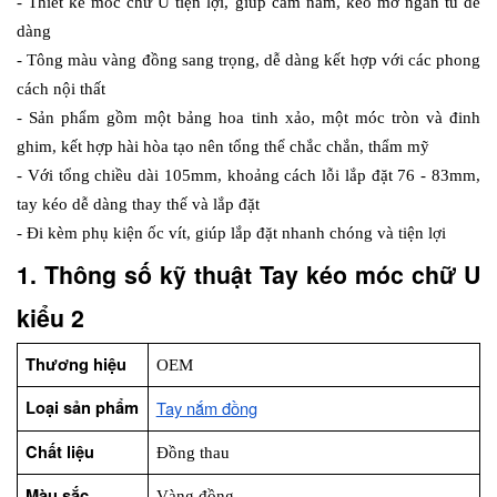
- Thiết kế móc chữ U tiện lợi, giúp cầm nắm, kéo mở ngăn tủ dễ 
dàng
- Tông màu vàng đồng sang trọng, dễ dàng kết hợp với các phong 
cách nội thất
- Sản phẩm gồm một bảng hoa tinh xảo, một móc tròn và đinh 
ghim, kết hợp hài hòa tạo nên tổng thể chắc chắn, thẩm mỹ
- Với tổng chiều dài 105mm, khoảng cách lỗi lắp đặt 76 - 83mm, 
tay kéo dễ dàng thay thế và lắp đặt
- Đi kèm phụ kiện ốc vít, giúp lắp đặt nhanh chóng và tiện lợi
1. Thông số kỹ thuật Tay kéo móc chữ U 
kiểu 2
Thương hiệu
OEM
Loại sản phẩm
Tay nắm đồng
Chất liệu
Đồng thau
Màu sắc
Vàng đồng