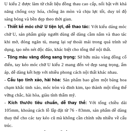
U kiểu 2 được làm từ chất liệu đồng thau cao cấp, nổi bật với khả 
năng chống oxy hóa, chống ăn mòn và chịu lực tốt, duy trì độ 
sáng bóng và bền đẹp theo thời gian.
Thiết kế móc chữ U tiện lợi, dễ thao tác: 
- 
Với kiểu dáng móc 
chữ U, sản phẩm giúp người dùng dễ dàng cầm nắm và thao tác 
khi mở, đóng ngăn tủ, mang lại sự thoải mái trong quá trình sử 
dụng, tạo nên nét độc đáo, khác biệt cho tổng thể nội thất.
Tông màu vàng đồng sang trọng:
- 
 Sở hữu màu vàng đồng cổ 
điển, tay kéo móc chữ U kiểu 2 mang đến vẻ đẹp sang trọng, ấm 
áp, dễ dàng kết hợp với nhiều phong cách nội thất khác nhau.
 Cấu tạo tinh xảo, hài hòa:
-
 Sản phẩm bao gồm một bảng hoa 
chạm khắc tinh xảo, móc tròn và đinh kim, tạo thành một tổng thể 
vững chắc, hài hòa, giàu tính thẩm mỹ.
Kích thước tiêu chuẩn, dễ thay thế: 
- 
Với tổng chiều dài 
105mm, khoảng cách lỗ lắp đặt từ 76 - 83mm, sản phẩm dễ dàng 
thay thế cho các tay kéo cũ mà không cần chỉnh sửa nhiều về cấu 
trúc.