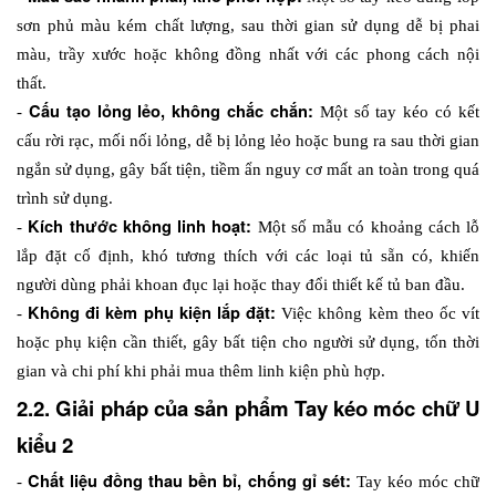
sơn phủ màu kém chất lượng, sau thời gian sử dụng dễ bị phai 
màu, trầy xước hoặc không đồng nhất với các phong cách nội 
thất.
Cấu tạo lỏng lẻo, không chắc chắn:
- 
 Một số tay kéo có kết 
cấu rời rạc, mối nối lỏng, dễ bị lỏng lẻo hoặc bung ra sau thời gian 
ngắn sử dụng, gây bất tiện, tiềm ẩn nguy cơ mất an toàn trong quá 
trình sử dụng.
Kích thước không linh hoạt:
- 
 Một số mẫu có khoảng cách lỗ 
lắp đặt cố định, khó tương thích với các loại tủ sẵn có, khiến 
người dùng phải khoan đục lại hoặc thay đổi thiết kế tủ ban đầu.
Không đi kèm phụ kiện lắp đặt: 
- 
Việc không kèm theo ốc vít 
hoặc phụ kiện cần thiết, gây bất tiện cho người sử dụng, tốn thời 
gian và chi phí khi phải mua thêm linh kiện phù hợp. 
2.2. Giải pháp của sản phẩm Tay kéo móc chữ U 
kiểu 2
Chất liệu đồng thau bền bỉ, chống gỉ sét:
- 
 Tay kéo móc chữ 