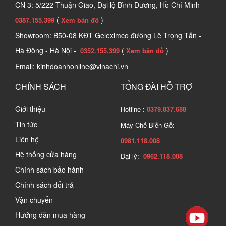
CN 3: 5/222 Thuận Giao, Đại lộ Bình Dương, Hồ Chí Minh -
(
)
0387.155.399
Xem bản đồ
Showroom: B50-08 KĐT Geleximco đường Lê Trọng Tấn -
Hà Đông - Hà Nội -
(
)
0352.155.399
Xem bản đồ
Email: kinhdoanhonline@vinachi.vn
CHÍNH SÁCH
TỔNG ĐÀI HỖ TRỢ
Giới thiệu
Hotline :
0379.837.688
Tin tức
Máy Chế Biến Gỗ:
Liên hệ
0981.118.008
Hệ thống cửa hàng
Đại lý:
0962.118.008
Chính sách bảo hành
Chính sách đổi trả
Vận chuyển
Hướng dẫn mua hàng