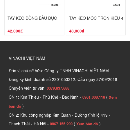
TAY KÉO ĐỒNG BẦU DỤC
TAY KÉO MÓC TRÒN KIỂU 4
42,000₫
48,000₫
VINACHI VIỆT NAM
Đơn vị chủ sở hữu: Công ty TNHH VINACHI VIỆT NAM
Đăng ký kinh doanh số
2301053312. Cấp ngày 27/09/2018
Chuyên viên tư vấn:
0379.837.688
CN 1: Kim Thiều - Phù Khê - Bắc Ninh -
(
0961.008.118
Xem
)
bản đồ
CN 2: Khu công nghiệp Kim Quan - Đường tỉnh lộ 419 -
Thạch Thất - Hà Nội -
(
)
0867.155.299
Xem bản đồ