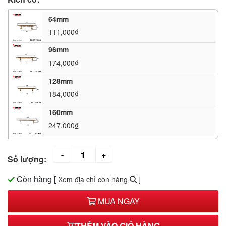
64mm
111,000₫
96mm
174,000₫
128mm
184,000₫
160mm
247,000₫
Số lượng:
Còn hàng
[
Xem địa chỉ còn hàng
]
MUA NGAY
THÊM VÀO GIỎ HÀNG