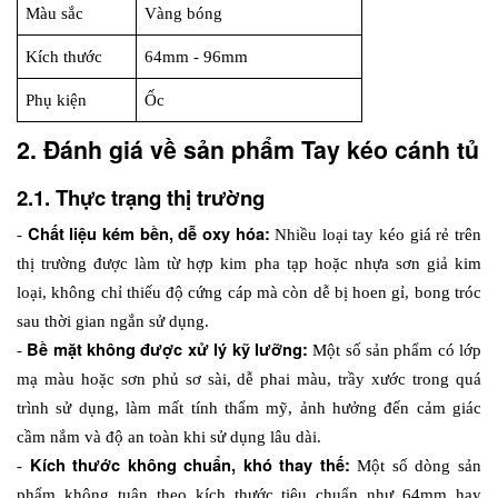
Màu sắc
Vàng bóng
Kích thước
64mm - 96mm
Phụ kiện
Ốc
2. Đánh giá về sản phẩm Tay kéo cánh tủ
2.1. Thực trạng thị trường
Chất liệu kém bền, dễ oxy hóa:
- 
 Nhiều loại tay kéo giá rẻ trên 
thị trường được làm từ hợp kim pha tạp hoặc nhựa sơn giả kim 
loại, không chỉ thiếu độ cứng cáp mà còn dễ bị hoen gỉ, bong tróc 
sau thời gian ngắn sử dụng.
Bề mặt không được xử lý kỹ lưỡng: 
- 
Một số sản phẩm có lớp 
mạ màu hoặc sơn phủ sơ sài, dễ phai màu, trầy xước trong quá 
trình sử dụng, làm mất tính thẩm mỹ, ảnh hưởng đến cảm giác 
cầm nắm và độ an toàn khi sử dụng lâu dài.
Kích thước không chuẩn, khó thay thế: 
- 
Một số dòng sản 
phẩm không tuân theo kích thước tiêu chuẩn như 64mm hay 