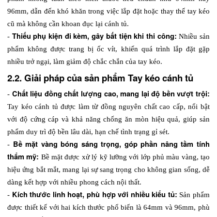
96mm, dẫn đến khó khăn trong việc lắp đặt hoặc thay thế tay kéo 
cũ mà không cần khoan đục lại cánh tủ.
 Thiếu phụ kiện đi kèm, gây bất tiện khi thi công:
-
 Nhiều sản 
phẩm không được trang bị ốc vít, khiến quá trình lắp đặt gặp 
nhiều trở ngại, làm giảm độ chắc chắn của tay kéo.
2.2. Giải pháp của sản phẩm Tay kéo cánh tủ
Chất liệu đồng chất lượng cao, mang lại độ bền vượt trội:
- 
Tay kéo cánh tủ được làm từ đồng nguyên chất cao cấp, nổi bật 
với độ cứng cáp và khả năng chống ăn mòn hiệu quả, giúp sản 
phẩm duy trì độ bền lâu dài, hạn chế tình trạng gỉ sét.
Bề mặt vàng bóng sáng trọng, góp phần nâng tầm tính 
- 
thẩm mỹ: 
Bề mặt được xử lý kỹ lưỡng với lớp phủ màu vàng, tạo 
hiệu ứng bắt mắt, mang lại sự sang trọng cho không gian sống, dễ 
dàng kết hợp với nhiều phong cách nội thất. 
Kích thước linh hoạt, phù hợp với nhiều kiểu tủ: 
- 
Sản phẩm 
được thiết kế với hai kích thước phổ biến là 64mm và 96mm, phù 