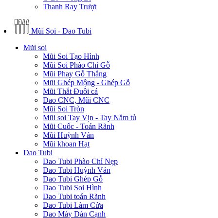
Thanh Ray Trượt
Mũi Soi - Dao Tubi
Mũi soi
Mũi Soi Tạo Hình
Mũi Soi Phào Chỉ Gỗ
Mũi Phay Gỗ Thẳng
Mũi Ghép Mộng - Ghép Gỗ
Mũi Thắt Đuôi cá
Dao CNC, Mũi CNC
Mũi Soi Tròn
Mũi soi Tay Vịn - Tay Nắm tủ
Mũi Cuốc - Toán Rãnh
Mũi Huỳnh Ván
Mũi khoan Hạt
Dao Tubi
Dao Tubi Phào Chỉ Nẹp
Dao Tubi Huỳnh Ván
Dao Tubi Ghép Gỗ
Dao Tubi Soi Hình
Dao Tubi toán Rãnh
Dao Tubi Làm Cửa
Dao Máy Dán Cạnh