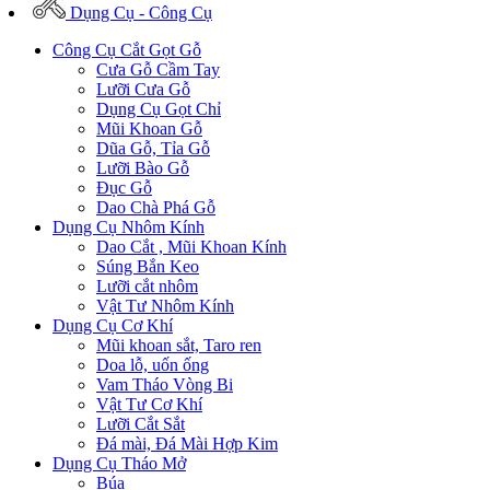
Dụng Cụ - Công Cụ
Công Cụ Cắt Gọt Gỗ
Cưa Gỗ Cầm Tay
Lưỡi Cưa Gỗ
Dụng Cụ Gọt Chỉ
Mũi Khoan Gỗ
Dũa Gỗ, Tỉa Gỗ
Lưỡi Bào Gỗ
Đục Gỗ
Dao Chà Phá Gỗ
Dụng Cụ Nhôm Kính
Dao Cắt , Mũi Khoan Kính
Súng Bắn Keo
Lưỡi cắt nhôm
Vật Tư Nhôm Kính
Dụng Cụ Cơ Khí
Mũi khoan sắt, Taro ren
Doa lỗ, uốn ống
Vam Tháo Vòng Bi
Vật Tư Cơ Khí
Lưỡi Cắt Sắt
Đá mài, Đá Mài Hợp Kim
Dụng Cụ Tháo Mở
Búa