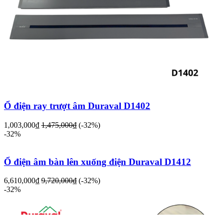
Ổ điện ray trượt âm Duraval D1402
1,003,000₫
1,475,000₫
(-32%)
-32%
Ổ điện âm bàn lên xuống điện Duraval D1412
6,610,000₫
9,720,000₫
(-32%)
-32%