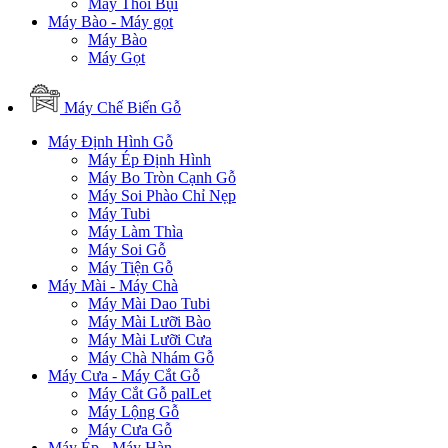
Máy Thổi Bụi
Máy Bào - Máy gọt
Máy Bào
Máy Gọt
Máy Chế Biến Gỗ
Máy Định Hình Gỗ
Máy Ép Định Hình
Máy Bo Tròn Cạnh Gỗ
Máy Soi Phào Chỉ Nẹp
Máy Tubi
Máy Làm Thìa
Máy Soi Gỗ
Máy Tiện Gỗ
Máy Mài - Máy Chà
Máy Mài Dao Tubi
Máy Mài Lưỡi Bào
Máy Mài Lưỡi Cưa
Máy Chà Nhám Gỗ
Máy Cưa - Máy Cắt Gỗ
Máy Cắt Gỗ palLet
Máy Lộng Gỗ
Máy Cưa Gỗ
Máy Ép - Máy Hàn