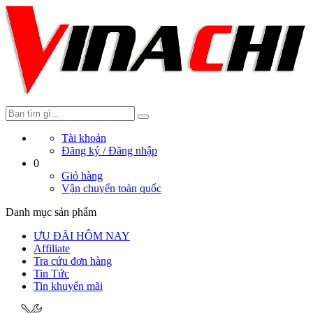
Tài khoản
Đăng ký /
Đăng nhập
0
Giỏ hàng
Vận chuyển toàn quốc
Danh mục sản phẩm
ƯU ĐÃI HÔM NAY
Affiliate
Tra cứu đơn hàng
Tin Tức
Tin khuyến mãi