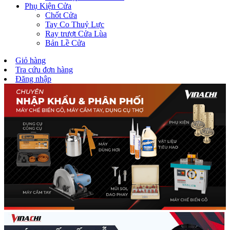
Phụ Kiện Cửa
Chốt Cửa
Tay Co Thuỷ Lực
Ray trượt Cửa Lùa
Bản Lề Cửa
Giỏ hàng
Tra cứu đơn hàng
Đăng nhập