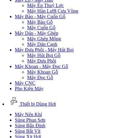
Máy Ép Thuỷ Lực
Máy Hàn Lưỡi Cưa Vòng
Máy Bào - Máy Cuốn Gỗ
Máy Bào Gỗ
Máy Cuốn Gỗ
Máy Dán - Máy Ghép
Máy Ghép Mộng
Máy Dán Cạnh
Máy Đưa Phôi - Máy Hút Bụi
Máy Hút Bụi Gỗ
Máy Đưa Phôi
Máy Khoan - Máy Đục Gỗ
Máy Khoan Gỗ
Máy Đục Gỗ
Máy CNC
Phụ Kiện Máy
Thiết bị Dùng Hơi
Máy Nén Khí
Súng Phun Sơn
Súng Bắn Đinh
Súng Bắt Vít
Súng Xịt Hơi