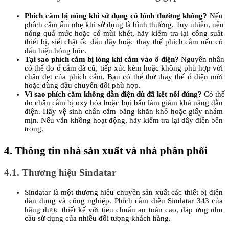
Phích cắm bị nóng khi sử dụng có bình thường không? 
Nếu 
phích cắm ấm nhẹ khi sử dụng là bình thường. Tuy nhiên, nếu 
nóng quá mức hoặc có mùi khét, hãy kiểm tra lại công suất 
thiết bị, siết chặt ốc đấu dây hoặc thay thế phích cắm nếu có 
dấu hiệu hỏng hóc.
Tại sao phích cắm bị lỏng khi cắm vào ổ điện? 
Nguyên nhân 
có thể do ổ cắm đã cũ, tiếp xúc kém hoặc không phù hợp với 
chân dẹt của phích cắm. Bạn có thể thử thay thế ổ điện mới 
hoặc dùng đầu chuyển đổi phù hợp.
Vì sao phích cắm không dẫn điện dù đã kết nối đúng?
 Có thể 
do chân cắm bị oxy hóa hoặc bụi bẩn làm giảm khả năng dẫn 
điện. Hãy vệ sinh chân cắm bằng khăn khô hoặc giấy nhám 
mịn. Nếu vẫn không hoạt động, hãy kiểm tra lại dây điện bên 
trong.
4. Thông tin nhà sản xuất và nhà phân phối 
4.1. Thương hiệu Sindatar 
Sindatar là một thương hiệu chuyên sản xuất các thiết bị điện 
dân dụng và công nghiệp. Phích cắm điện Sindatar 343 của 
hãng được thiết kế với tiêu chuẩn an toàn cao, đáp ứng nhu 
cầu sử dụng của nhiều đối tượng khách hàng.