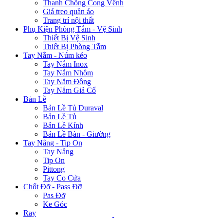
Thanh Chống Cong Vênh
Giá treo quần áo
Trang trí nội thất
Phụ Kiện Phòng Tắm - Vệ Sinh
Thiết Bị Vệ Sinh
Thiết Bị Phòng Tắm
Tay Nắm - Núm kéo
Tay Nắm Inox
Tay Nắm Nhôm
Tay Nắm Đồng
Tay Nắm Giả Cổ
Bản Lề
Bản Lề Tủ Duraval
Bản Lề Tủ
Bản Lề Kính
Bản Lề Bàn - Giường
Tay Nâng - Tip On
Tay Nâng
Tip On
Pittong
Tay Co Cửa
Chốt Đỡ - Pass Đỡ
Pas Đỡ
Ke Góc
Ray