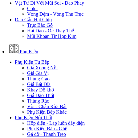
Vật Tư Đi Với Mũi Soi - Dao Phay
Colet
Vòng Đệm - Vòng Thu Trục
Dao Gắn Hạt Chíp
Trục Bào Gỗ
Hạt Dao - Ôc Thay Thế
Mũi Khoan Từ Hợp Kim
Phụ Kiện
Phụ Kiện Tủ Bếp
Giá Xoong Nồi
Giá Gia Vị
Thùng Gạo
Giá Bát Đĩa
Khay Đồ khô
Giá Dao Thớt
Thùng Rác
Vòi - Chậu Rửa Bát
Phụ Kiện Bếp Khác
Phụ Kiện Nội Thất
Hộp điện - Lắp luồn dây điện
Phụ Kiện Bàn - Ghế
Gá đỡ - Thanh Treo