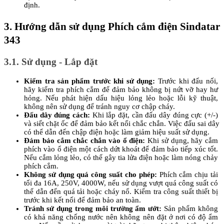
định.
3. Hướng dẫn sử dụng Phích cắm điện Sindatar 
343
3.1. Sử dụng - Lắp đặt
Kiểm tra sản phẩm trước khi sử dụng:
 Trước khi đấu nối, 
hãy kiểm tra phích cắm để đảm bảo không bị nứt vỡ hay hư 
hỏng. Nếu phát hiện dấu hiệu lỏng lẻo hoặc lỗi kỹ thuật, 
không nên sử dụng để tránh nguy cơ chập cháy.
Đấu dây đúng cách:
 Khi lắp đặt, cần đấu dây đúng cực (+/-) 
và siết chặt ốc để đảm bảo kết nối chắc chắn. Việc đấu sai dây 
có thể dẫn đến chập điện hoặc làm giảm hiệu suất sử dụng.
Đảm bảo cắm chắc chắn vào ổ điện:
 Khi sử dụng, hãy cắm 
phích vào ổ điện một cách dứt khoát để đảm bảo tiếp xúc tốt. 
Nếu cắm lỏng lẻo, có thể gây tia lửa điện hoặc làm nóng chảy 
phích cắm.
Không sử dụng quá công suất cho phép:
 Phích cắm chịu tải 
tối đa 16A, 250V, 4000W, nếu sử dụng vượt quá công suất có 
thể dẫn đến quá tải hoặc cháy nổ. Kiểm tra công suất thiết bị 
trước khi kết nối để đảm bảo an toàn.
Tránh sử dụng trong môi trường ẩm ướt:
 Sản phẩm không 
có khả năng chống nước nên không nên đặt ở nơi có độ ẩm 