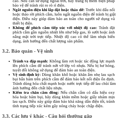
cao. Nếu cần sử dụng ngoài trời, hãy trang bị thêm biện pháp 
bảo vệ để tránh rủi ro rò rỉ điện.
Ngắt nguồn điện khi lắp đặt hoặc tháo dỡ:
 Trước khi đấu nối 
hoặc tháo rời phích cắm, luôn ngắt nguồn điện để tránh bị giật 
điện. Điều này giúp đảm bảo an toàn cho người sử dụng và 
thiết bị điện.
Không để phích cắm tiếp xúc với nhiệt độ cao:
 Tránh đặt 
phích cắm gần nguồn nhiệt lớn như bếp gas, lò sưởi hoặc ánh 
nắng mặt trời trực tiếp. Nhiệt độ cao có thể làm nhựa biến 
dạng, ảnh hưởng đến chất lượng sản phẩm.
3.2. Bảo quản - Vệ sinh
Tránh va đập mạnh:
 Không làm rơi hoặc tác động lực mạnh 
lên phích cắm để tránh nứt vỡ lớp vỏ nhựa. Nếu bị hư hỏng, 
tuyệt đối không sử dụng để đảm bảo an toàn điện.
Vệ sinh định kỳ:
 Dùng khăn khô hoặc khăn ẩm nhẹ lau sạch 
bụi bẩn bám trên phích cắm để đảm bảo kết nối điện ổn định. 
Tránh dùng hóa chất mạnh hoặc nước trực tiếp để lau chùi làm 
ảnh hưởng đến chất liệu nhựa.
Kiểm tra chân cắm đồng:
 Nếu chân cắm có dấu hiệu oxy 
hóa hoặc bám bụi, hãy dùng khăn mềm hoặc giấy nhám mịn 
lau sạch. Điều này giúp đảm bảo khả năng dẫn điện tốt, tránh 
tình trạng tiếp xúc kém gây nóng chảy hoặc chập điện.
3.3. Các lưu ý khác - Câu hỏi thường gặp