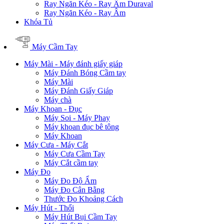
Ray Ngăn Kéo - Ray Âm Duraval
Ray Ngăn Kéo - Ray Âm
Khóa Tủ
Máy Cầm Tay
Máy Mài - Máy đánh giấy giáp
Máy Đánh Bóng Cầm tay
Máy Mài
Máy Đánh Giấy Giáp
Máy chà
Máy Khoan - Đục
Máy Soi - Máy Phay
Máy khoan đục bê tông
Máy Khoan
Máy Cưa - Máy Cắt
Máy Cưa Cầm Tay
Máy Cắt cầm tay
Máy Đo
Máy Đo Độ Ẩm
Máy Đo Cân Bằng
Thước Đo Khoảng Cách
Máy Hút - Thổi
Máy Hút Bụi Cầm Tay