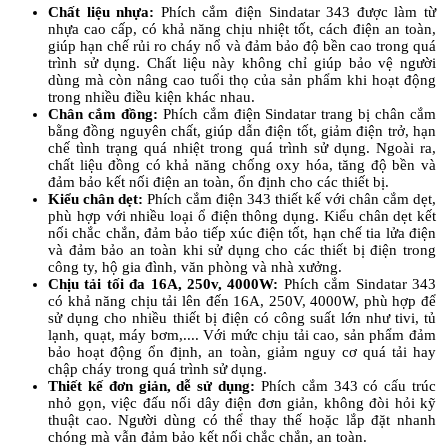
Chất liệu nhựa: 
Phích cắm điện Sindatar 343 được làm từ 
nhựa cao cấp, có khả năng chịu nhiệt tốt, cách điện an toàn, 
giúp hạn chế rủi ro cháy nổ và đảm bảo độ bền cao trong quá 
trình sử dụng. Chất liệu này không chỉ giúp bảo vệ người 
dùng mà còn nâng cao tuổi thọ của sản phẩm khi hoạt động 
trong nhiều điều kiện khác nhau.
Chân cắm đồng:
 Phích cắm điện Sindatar trang bị chân cắm 
bằng đồng nguyên chất, giúp dẫn điện tốt, giảm điện trở, hạn 
chế tình trạng quá nhiệt trong quá trình sử dụng. Ngoài ra, 
chất liệu đồng có khả năng chống oxy hóa, tăng độ bền và 
đảm bảo kết nối điện an toàn, ổn định cho các thiết bị.
Kiểu chân dẹt: 
Phích cắm điện 343 thiết kế với chân cắm dẹt, 
phù hợp với nhiều loại ổ điện thông dụng. Kiểu chân dẹt kết 
nối chắc chắn, đảm bảo tiếp xúc điện tốt, hạn chế tia lửa điện 
và đảm bảo an toàn khi sử dụng cho các thiết bị điện trong 
công ty, hộ gia đình, văn phòng và nhà xưởng.
Chịu tải tối đa 16A, 250v, 4000W: 
Phích cắm Sindatar 343 
có khả năng chịu tải lên đến 16A, 250V, 4000W, phù hợp để 
sử dụng cho nhiều thiết bị điện có công suất lớn như tivi, tủ 
lạnh, quạt, máy bơm,.... Với mức chịu tải cao, sản phẩm đảm 
bảo hoạt động ổn định, an toàn, giảm nguy cơ quá tải hay 
chập cháy trong quá trình sử dụng.
Thiết kế đơn giản, dễ sử dụng: 
Phích cắm 343 có cấu trúc 
nhỏ gọn, việc đấu nối dây điện đơn giản, không đòi hỏi kỹ 
thuật cao. Người dùng có thể thay thế hoặc lắp đặt nhanh 
chóng mà vẫn đảm bảo kết nối chắc chắn, an toàn.