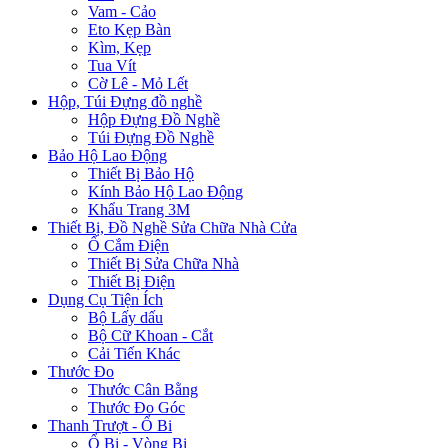
Vam - Cảo
Eto Kẹp Bàn
Kìm, Kẹp
Tua Vít
Cờ Lê - Mỏ Lết
Hộp, Túi Đựng đồ nghề
Hộp Đựng Đồ Nghề
Túi Đựng Đồ Nghề
Bảo Hộ Lao Động
Thiết Bị Bảo Hộ
Kính Bảo Hộ Lao Động
Khẩu Trang 3M
Thiết Bị, Đồ Nghề Sửa Chữa Nhà Cửa
Ổ Cắm Điện
Thiết Bị Sửa Chữa Nhà
Thiết Bị Điện
Dụng Cụ Tiện Ích
Bộ Lấy dấu
Bộ Cữ Khoan - Cắt
Cải Tiến Khác
Thước Đo
Thước Cân Bằng
Thước Đo Góc
Thanh Trượt - Ổ Bi
Ổ Bi - Vòng Bi