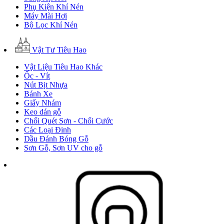
Phụ Kiện Khí Nén
Máy Mài Hơi
Bộ Lọc Khí Nén
Vật Tư Tiêu Hao
Vật Liệu Tiêu Hao Khác
Ốc - Vít
Nút Bịt Nhựa
Bánh Xe
Giấy Nhám
Keo dán gỗ
Chổi Quét Sơn - Chổi Cước
Các Loại Đinh
Dầu Đánh Bóng Gỗ
Sơn Gỗ, Sơn UV cho gỗ