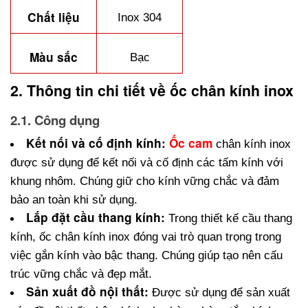
Chất liệu
30*50mm
Inox 304
12,700₫
38*40mm
Màu sắc
Bạc
15,500₫
2. Thông tin chi tiết về ốc chân kính inox
30*80mm
17,000₫
2.1. Công dụng
30*70mm
Kết nối và cố định kính:
Ốc cam
 chân kính inox 
13,700₫
được sử dụng để kết nối và cố định các tấm kính với 
30*35mm
khung nhôm. Chúng giữ cho kính vững chắc và đảm 
11,600₫
bảo an toàn khi sử dụng.
38*60mm
Lắp đặt cầu thang kính:
 Trong thiết kế cầu thang 
16,500₫
kính, ốc chân kính inox đóng vai trò quan trọng trong 
việc gắn kính vào bậc thang. Chúng giúp tạo nên cấu 
trúc vững chắc và đẹp mắt.
Sản xuất đồ nội thất:
 Được sử dụng để sản xuất 