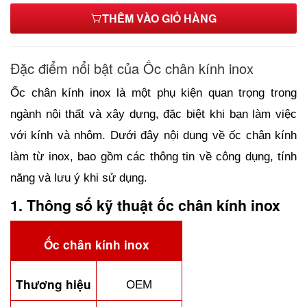
THÊM VÀO GIỎ HÀNG
30*25mm
11,600₫
25*50mm
Đặc điểm nổi bật của Ốc chân kính inox
9,500₫
Ốc chân kính inox là một phụ kiện quan trọng trong 
30*30mm
ngành nội thất và xây dựng, đặc biệt khi bạn làm việc 
Hết hàng
với kính và nhôm. Dưới đây nội dung về ốc chân kính 
25*60mm
làm từ inox, bao gồm các thông tin về công dụng, tính 
10,500₫
30*40mm
năng và lưu ý khi sử dụng.
12,200₫
1. Thông số kỹ thuật ốc chân kính inox
38*25mm
14,200₫
Ốc chân kính inox
30*60mm
14,800₫
Thương hiệu
OEM
38*30mm
14,800₫