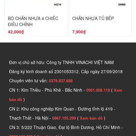
BỘ CHÂN NHỰA 4 CHIẾC
CHÂN NHỰA TỦ BẾP
ĐIỀU CHỈNH
42,000₫
7,900₫
Đơn vị chủ sở hữu: Công ty TNHH VINACHI VIỆT NAM
Đăng ký kinh doanh số
2301053312. Cấp ngày 27/09/2018
Chuyên viên tư vấn:
0379.837.688
CN 1: Kim Thiều - Phù Khê - Bắc Ninh -
(
0961.008.118
Xem
)
bản đồ
CN 2: Khu công nghiệp Kim Quan - Đường tỉnh lộ 419 -
Thạch Thất - Hà Nội -
(
)
0867.155.299
Xem bản đồ
CN 3: 5/222 Thuận Giao, Đại lộ Bình Dương, Hồ Chí Minh -