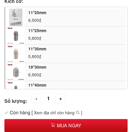
Kích cỡ:
11*20mm
6,500₫
11*25mm
5,800₫
11*30mm
5,800₫
19*30mm
6,900₫
11*40mm
6,300₫
Số lượng:
25*25mm
8,400₫
Còn hàng
[
Xem địa chỉ còn hàng
]
25*40mm
MUA NGAY
9,500₫