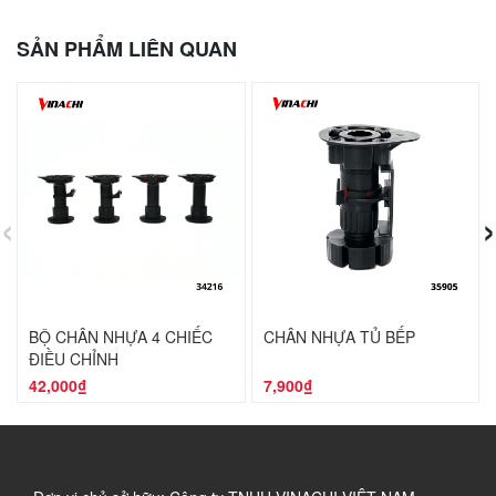
SẢN PHẨM LIÊN QUAN
‹
›
BỘ CHÂN NHỰA 4 CHIẾC
CHÂN NHỰA TỦ BẾP
ĐIỀU CHỈNH
42,000₫
7,900₫