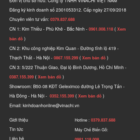
Đơn vị chủ sở hữu: Công ty TNHH VINACHI VIỆT NAM
Đăng ký kinh doanh số
2301053312. Cấp ngày 27/09/2018
Chuyên viên tư vấn:
0379.837.688
CN 1: Kim Thiều - Phù Khê - Bắc Ninh -
(
0961.008.118
Xem
)
bản đồ
CN 2: Khu công nghiệp Kim Quan - Đường tỉnh lộ 419 -
Thạch Thất - Hà Nội -
(
)
0867.155.299
Xem bản đồ
CN 3: 5/222 Thuận Giao, Đại lộ Bình Dương, Hồ Chí Minh -
(
)
0387.155.399
Xem bản đồ
Showroom: B50-08 KĐT Geleximco đường Lê Trọng Tấn -
Hà Đông - Hà Nội -
(
)
0352.155.399
Xem bản đồ
Email: kinhdoanhonline@vinachi.vn
Giới thiệu
Hotline :
0379.837.688
Tin tức
Máy Chế Biến Gỗ:
Liên hệ
0981.118.008