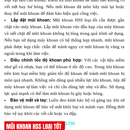
loại vật liệu cần khoan. Kiểm tra mũi khoan để đảm bảo không có 
vết nứt hay hư hỏng. Nếu mũi khoan đã mòn hãy mài lại hoặc 
thay thế mũi khoan để đảm bảo hiệu quả công việc.
Lắp đặt mũi khoan: 
Mũi khoan HSS loại tốt cần được gắn 
chặt vào máy khoan. Lắp mũi khoan vào đầu kẹp của máy khoan 
và siết chặt để mũi khoan không bị lỏng trong quá trình sử dụng. 
Nếu bạn sử dụng máy khoan có hệ thống kẹp nhanh, mũi khoan 
phải được kẹp chắc chắn để tránh nguy cơ mũi khoan bị văng ra 
ngoài trong khi làm việc.
Điều chỉnh tốc độ khoan phù hợp: 
Với các vật liệu mềm 
như gỗ và nhựa, bạn có thể khoan ở tốc độ cao. Trong khi khoan 
trên kim loại mềm hãy giảm tốc độ khoan để tránh mũi khoan bị 
mòn quá nhanh. Không nên dùng quá nhiều lực khi khoan, hãy để 
máy khoan tự làm việc và chỉ cần dùng lực nhẹ và đều. Sử dụng 
lực quá mạnh có thể làm mũi khoan bị gãy hoặc hỏng.
Bảo vệ mắt và tay: 
Luôn đeo kính bảo hộ và găng tay khi sử 
dụng mũi khoan để bảo vệ mắt khỏi bụi và mảnh vụn. Đồng thời 
bảo vệ tay khỏi các vết cắt hoặc va đập.