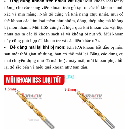
Ứng dụng khoan trên nhiều vật liệu:
 Mũi khoan loại tốt lý 
tưởng cho các công việc khoan trên gỗ tạo ra các lỗ khoan chính 
xác và mịn màng. Nhờ độ cứng và khả năng chịu nhiệt, mũi có 
thể khoan các kim loại mềm như nhôm, đồng, thép nhẹ mà không 
bị mòn nhanh. Mũi HSS cũng rất hiệu quả khi khoan các vật liệu 
nhựa tạo ra các lỗ khoan sạch sẽ và không bị nứt vỡ. Mũi khoan 
này cũng phù hợp để khoan tre và các liệu khác nữa.
Dễ dàng mài lại khi bị mòn:
 Khi lưỡi khoan bắt đầu bị mòn 
sau một thời gian sử dụng, bạn có thể mài lại. Bằng các dụng cụ 
mài chuyên dụng như đá mài hoặc máy mài, mũi khoan phục hồi 
lại độ sắc bén và hiệu quả khoan như ban đầu.