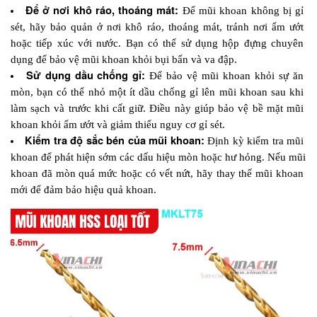
Để ở nơi khô ráo, thoáng mát: 
Để mũi khoan không bị gỉ 
sét, hãy bảo quản ở nơi khô ráo, thoáng mát, tránh nơi ẩm ướt 
hoặc tiếp xúc với nước. Bạn có thể sử dụng hộp đựng chuyên 
dụng để bảo vệ mũi khoan khỏi bụi bẩn và va đập.
Sử dụng dầu chống gỉ:
 Để bảo vệ mũi khoan khỏi sự ăn 
mòn, bạn có thể nhỏ một ít dầu chống gỉ lên mũi khoan sau khi 
làm sạch và trước khi cất giữ. Điều này giúp bảo vệ bề mặt mũi 
khoan khỏi ẩm ướt và giảm thiểu nguy cơ gỉ sét.
Kiểm tra độ sắc bén của mũi khoan: 
Định kỳ kiểm tra mũi 
khoan để phát hiện sớm các dấu hiệu mòn hoặc hư hỏng. Nếu mũi 
khoan đã mòn quá mức hoặc có vết nứt, hãy thay thế mũi khoan 
mới để đảm bảo hiệu quả khoan.