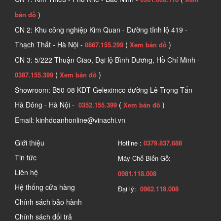
)
bản đồ
CN 2: Khu công nghiệp Kim Quan - Đường tỉnh lộ 419 -
Thạch Thất - Hà Nội -
(
)
0867.155.299
Xem bản đồ
CN 3: 5/222 Thuận Giao, Đại lộ Bình Dương, Hồ Chí Minh -
(
)
0387.155.399
Xem bản đồ
Showroom: B50-08 KĐT Geleximco đường Lê Trọng Tấn -
Hà Đông - Hà Nội -
(
)
0352.155.399
Xem bản đồ
Email: kinhdoanhonline@vinachi.vn
Giới thiệu
Hotline :
0379.837.688
Tin tức
Máy Chế Biến Gỗ:
Liên hệ
0981.118.008
Hệ thống cửa hàng
Đại lý:
0962.118.008
Chính sách bảo hành
Chính sách đổi trả