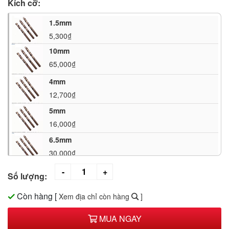
Kích cỡ:
1.5mm
5,300₫
10mm
65,000₫
4mm
12,700₫
5mm
16,000₫
6.5mm
30,000₫
7.5mm
Số lượng:
47,000₫
Còn hàng
[
Xem địa chỉ còn hàng
]
8.5mm
47,000₫
MUA NGAY