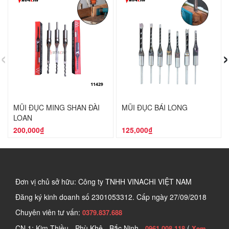
‹
›
MŨI ĐỤC MING SHAN ĐÀI
MŨI ĐỤC BÁI LONG
LOAN
200,000₫
125,000₫
Đơn vị chủ sở hữu: Công ty TNHH VINACHI VIỆT NAM
Đăng ký kinh doanh số
2301053312. Cấp ngày 27/09/2018
Chuyên viên tư vấn:
0379.837.688
CN 1: Kim Thiều - Phù Khê - Bắc Ninh -
(
0961.008.118
Xem