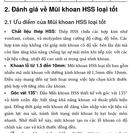
2. Đánh giá về Mũi khoan HSS loại tốt
2.1 Ưu điểm của Mũi khoan HSS loại tốt
Chất liệu thép HSS:
 Thép HSS chứa các hợp kim như 
vonfram, coban, và molypden tăng cường độ cứng, độ bền. Các 
hợp kim này không chỉ giúp mũi khoan có độ sắc bén lâu dài mà 
còn làm tăng khả năng chống lại sự mài mòn khi tiếp xúc với các 
vật liệu cứng, nhiệt độ cao sinh ra trong quá trình khoan. 
Khoan lỗ từ 1.5 đến 10mm: 
Mũi khoan HSS loại tốt bao gồm 
nhiều mã mũi khoan với đường kính khoan từ 1,5mm đến 10mm. 
Điều này mang đến sự linh hoạt trong việc lựa chọn kích thước 
phù hợp với từng nhu cầu khoan. 
Góc vát 135°:
 Đầu Mũi khoan HSS thiết kế với góc vát 135° 
và hình xoắn đặc biệt tăng khả năng khoan và thoát phôi hiệu 
quả. Đồng thời giúp mũi khoan dễ dàng xâm nhập vào vật liệu và 
giảm lực ma sát, tránh tình trạng mũi khoan bị kẹt hoặc mòn 
nhanh. Nhờ thiết kế này, mũi khoan tạo ra các lỗ khoan có độ 
chính xác cao và kích thước đồng đều.