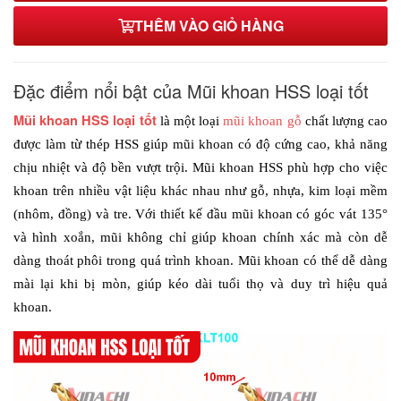
5.5mm
THÊM VÀO GIỎ HÀNG
21,000₫
Đặc điểm nổi bật của Mũi khoan HSS loại tốt
Mũi khoan HSS loại tốt
là một loại 
mũi khoan gỗ
 chất lượng cao 
được làm từ thép HSS giúp mũi khoan có độ cứng cao, khả năng 
chịu nhiệt và độ bền vượt trội. Mũi khoan HSS phù hợp cho việc 
khoan trên nhiều vật liệu khác nhau như gỗ, nhựa, kim loại mềm 
(nhôm, đồng) và tre. Với thiết kế đầu mũi khoan có góc vát 135° 
và hình xoắn, mũi không chỉ giúp khoan chính xác mà còn dễ 
dàng thoát phôi trong quá trình khoan. Mũi khoan có thể dễ dàng 
mài lại khi bị mòn, giúp kéo dài tuổi thọ và duy trì hiệu quả 
khoan. 