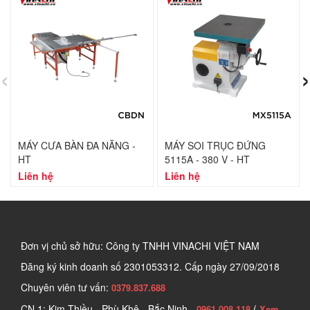
‹
›
MÁY CƯA BÀN ĐA NĂNG -
MÁY SOI TRỤC ĐỨNG
HT
5115A - 380 V - HT
Liên hệ
Liên hệ
Đơn vị chủ sở hữu: Công ty TNHH VINACHI VIỆT NAM
Đăng ký kinh doanh số
2301053312. Cấp ngày 27/09/2018
Chuyên viên tư vấn:
0379.837.688
CN 1: Kim Thiều - Phù Khê - Bắc Ninh -
(
0961.008.118
Xem