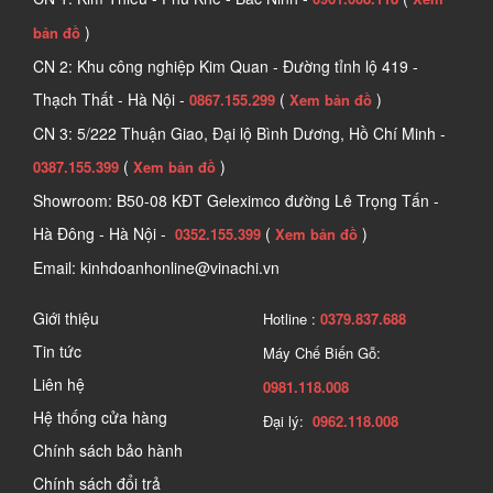
)
bản đồ
CN 2: Khu công nghiệp Kim Quan - Đường tỉnh lộ 419 -
Thạch Thất - Hà Nội -
(
)
0867.155.299
Xem bản đồ
CN 3: 5/222 Thuận Giao, Đại lộ Bình Dương, Hồ Chí Minh -
(
)
0387.155.399
Xem bản đồ
Showroom: B50-08 KĐT Geleximco đường Lê Trọng Tấn -
Hà Đông - Hà Nội -
(
)
0352.155.399
Xem bản đồ
Email: kinhdoanhonline@vinachi.vn
Giới thiệu
Hotline :
0379.837.688
Tin tức
Máy Chế Biến Gỗ:
Liên hệ
0981.118.008
Hệ thống cửa hàng
Đại lý:
0962.118.008
Chính sách bảo hành
Chính sách đổi trả