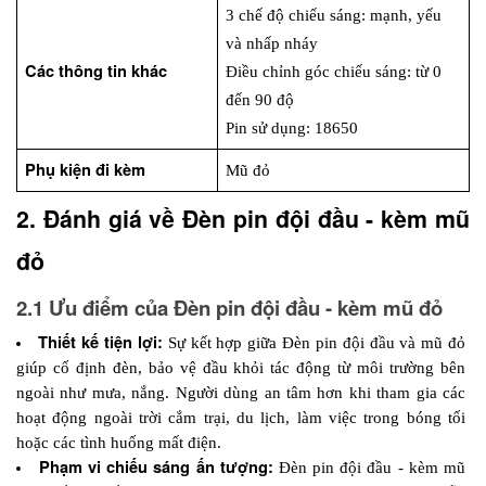
3 chế độ chiếu sáng: mạnh, yếu 
và nhấp nháy
Các thông tin khác
Điều chỉnh góc chiếu sáng: từ 0 
đến 90 độ
Pin sử dụng: 18650
Phụ kiện đi kèm
Mũ đỏ
2. Đánh giá về Đèn pin đội đầu - kèm mũ 
đỏ
2.1 Ưu điểm của Đèn pin đội đầu - kèm mũ đỏ
Thiết kế tiện lợi: 
Sự kết hợp giữa Đèn pin đội đầu và mũ đỏ 
giúp cố định đèn, bảo vệ đầu khỏi tác động từ môi trường bên 
ngoài như mưa, nắng. Người dùng an tâm hơn khi tham gia các 
hoạt động ngoài trời cắm trại, du lịch, làm việc trong bóng tối 
hoặc các tình huống mất điện. 
Phạm vi chiếu sáng ấn tượng:
 Đèn pin đội đầu - kèm mũ 