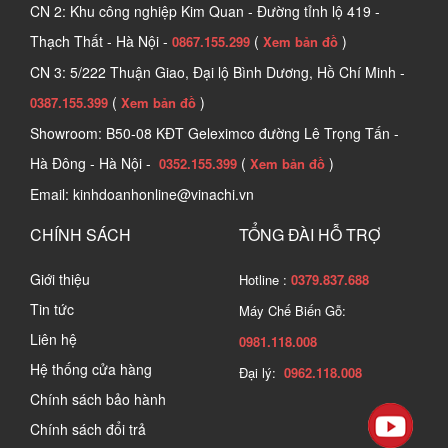
CN 2: Khu công nghiệp Kim Quan - Đường tỉnh lộ 419 -
Thạch Thất - Hà Nội -
(
)
0867.155.299
Xem bản đồ
CN 3: 5/222 Thuận Giao, Đại lộ Bình Dương, Hồ Chí Minh -
(
)
0387.155.399
Xem bản đồ
Showroom: B50-08 KĐT Geleximco đường Lê Trọng Tấn -
Hà Đông - Hà Nội -
(
)
0352.155.399
Xem bản đồ
Email: kinhdoanhonline@vinachi.vn
CHÍNH SÁCH
TỔNG ĐÀI HỖ TRỢ
Giới thiệu
Hotline :
0379.837.688
Tin tức
Máy Chế Biến Gỗ:
Liên hệ
0981.118.008
Hệ thống cửa hàng
Đại lý:
0962.118.008
Chính sách bảo hành
Chính sách đổi trả