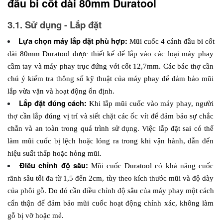
đầu bi cốt dài 80mm Duratool
3.1. Sử dụng - Lắp đặt
Lựa chọn máy lắp đặt phù hợp: 
Mũi cuốc 4 cánh đầu bi cốt 
dài 80mm Duratool được thiết kế để lắp vào các loại máy phay 
cầm tay và máy phay trục đứng với cốt 12,7mm. Các bác thợ cần 
chú ý kiểm tra thông số kỹ thuật của máy phay để đảm bảo mũi 
lắp vừa vặn và hoạt động ổn định. 
Lắp đặt đúng cách: 
Khi lắp mũi cuốc vào máy phay, người 
thợ cần lắp đúng vị trí và siết chặt các ốc vít để đảm bảo sự chắc 
chắn và an toàn trong quá trình sử dụng. Việc lắp đặt sai có thể 
làm mũi cuốc bị lệch hoặc lỏng ra trong khi vận hành, dẫn đến 
hiệu suất thấp hoặc hỏng mũi.
Điều chỉnh độ sâu: 
Mũi cuốc Duratool có khả năng cuốc 
rãnh sâu tối đa từ 1,5 đến 2cm, tùy theo kích thước mũi và độ dày 
của phôi gỗ. Do đó cần điều chỉnh độ sâu của máy phay một cách 
cẩn thận để đảm bảo mũi cuốc hoạt động chính xác, không làm 
gỗ bị vỡ hoặc mẻ. 