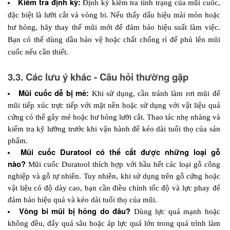
Kiểm tra định kỳ: 
Định kỳ kiểm tra tình trạng của mũi cuốc, 
đặc biệt là lưỡi cắt và vòng bi. Nếu thấy dấu hiệu mài mòn hoặc 
hư hỏng, hãy thay thế mũi mới để đảm bảo hiệu suất làm việc. 
Bạn có thể dùng dầu bảo vệ hoặc chất chống rỉ để phủ lên mũi 
cuốc nếu cần thiết. 
3.3. Các lưu ý khác - Câu hỏi thường gặp
Mũi cuốc dễ bị mẻ:
 Khi sử dụng, cần tránh làm rơi mũi để 
mũi tiếp xúc trực tiếp với mặt nền hoặc sử dụng với vật liệu quá 
cứng có thể gây mẻ hoặc hư hỏng lưỡi cắt. Thao tác nhẹ nhàng và 
kiểm tra kỹ lưỡng trước khi vận hành để kéo dài tuổi thọ của sản 
phẩm.
Mũi cuốc Duratool có thể cắt được những loại gỗ 
nào? 
Mũi cuốc Duratool thích hợp với hầu hết các loại gỗ công 
nghiệp và gỗ tự nhiên. Tuy nhiên, khi sử dụng trên gỗ cứng hoặc 
vật liệu có độ dày cao, bạn cần điều chỉnh tốc độ và lực phay để 
đảm bảo hiệu quả và kéo dài tuổi thọ của mũi.
Vòng bi mũi bị hỏng do đâu? 
Dùng lực quá mạnh hoặc 
không đều, đẩy quá sâu hoặc áp lực quá lớn trong quá trình làm 