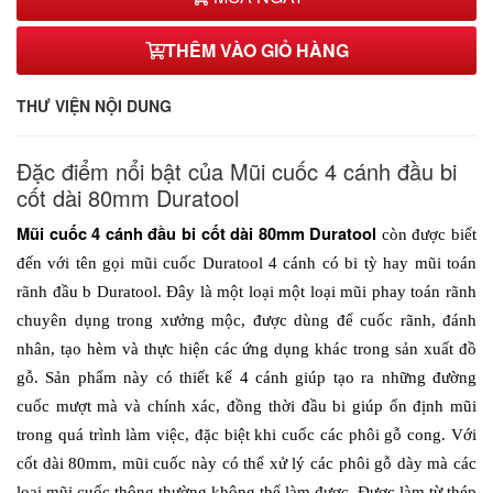
242,000₫
THÊM VÀO GIỎ HÀNG
53*6mm
255,000₫
THƯ VIỆN NỘI DUNG
53*7mm
260,000₫
Đặc điểm nổi bật của Mũi cuốc 4 cánh đầu bi
53*8mm
cốt dài 80mm Duratool
265,000₫
Mũi cuốc 4 cánh đầu bi cốt dài 80mm Duratool 
còn được biết 
53*10mm
đến với tên gọi mũi cuốc Duratool 4 cánh có bi tỳ hay mũi toán 
271,000₫
rãnh đầu b Duratool. Đây là một loại một loại mũi phay toán rãnh 
chuyên dụng trong xưởng mộc, được dùng để cuốc rãnh, đánh 
nhân, tạo hèm và thực hiện các ứng dụng khác trong sản xuất đồ 
gỗ. Sản phẩm này có thiết kế 4 cánh giúp tạo ra những đường 
cuốc mượt mà và chính xác, đồng thời đầu bi giúp ổn định mũi 
trong quá trình làm việc, đặc biệt khi cuốc các phôi gỗ cong. Với 
cốt dài 80mm, mũi cuốc này có thể xử lý các phôi gỗ dày mà các 
loại mũi cuốc thông thường không thể làm được. Được làm từ thép 