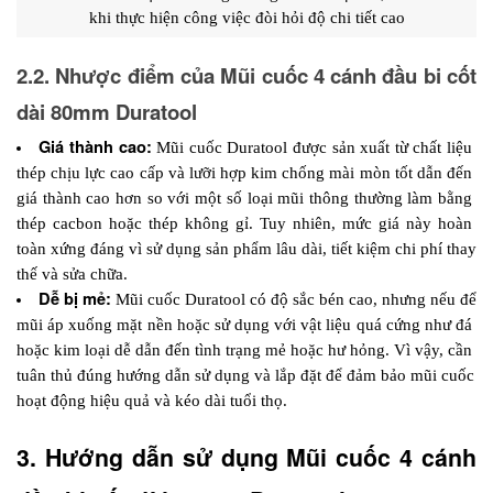
khi thực hiện công việc đòi hỏi độ chi tiết cao
2.2. Nhược điểm của Mũi cuốc 4 cánh đầu bi cốt 
dài 80mm Duratool
Giá thành cao: 
Mũi cuốc Duratool được sản xuất từ chất liệu 
thép chịu lực cao cấp và lưỡi hợp kim chống mài mòn tốt dẫn đến 
giá thành cao hơn so với một số loại mũi thông thường làm bằng 
thép cacbon hoặc thép không gỉ. Tuy nhiên, mức giá này hoàn 
toàn xứng đáng vì sử dụng sản phẩm lâu dài, tiết kiệm chi phí thay 
thế và sửa chữa. 
Dễ bị mẻ: 
Mũi cuốc Duratool có độ sắc bén cao, nhưng nếu để 
mũi áp xuống mặt nền hoặc sử dụng với vật liệu quá cứng như đá 
hoặc kim loại dễ dẫn đến tình trạng mẻ hoặc hư hỏng. Vì vậy, cần 
tuân thủ đúng hướng dẫn sử dụng và lắp đặt để đảm bảo mũi cuốc 
hoạt động hiệu quả và kéo dài tuổi thọ.
3. Hướng dẫn sử dụng Mũi cuốc 4 cánh 