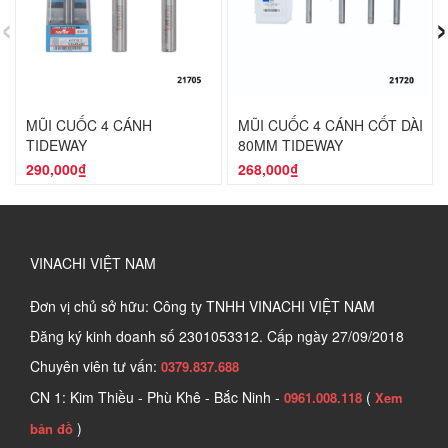
‹
›
MŨI CUỐC 4 CÁNH
MŨI CUỐC 4 CÁNH CỐT DÀI
TIDEWAY
80MM TIDEWAY
290,000₫
268,000₫
VINACHI VIỆT NAM
Đơn vị chủ sở hữu: Công ty TNHH VINACHI VIỆT NAM
Đăng ký kinh doanh số
2301053312. Cấp ngày 27/09/2018
Chuyên viên tư vấn:
0379.837.688
CN 1: Kim Thiều - Phù Khê - Bắc Ninh -
(
0961.008.118
Xem
)
bản đồ