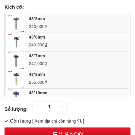
Kích cỡ:
43*5mm
240,000₫
43*6mm
240,000₫
43*7mm
247,000₫
43*8mm
255,000₫
43*10mm
260,000₫
Số lượng:
43*12mm
265,000₫
Còn hàng
[
Xem địa chỉ còn hàng
]
53*5mm
MUA NGAY