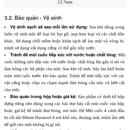
12.7mm
3.2. Bảo quản - Vệ sinh
Vệ sinh sạch sẽ sau mỗi lần sử dụng: 
Sau khi dùng xong 
luôn vệ sinh mũi để loại bỏ bụi gỗ, mạt kim loại và các chất bẩn 
khác. Sử dụng chổi mềm hoặc khăn sạch để lau mũi và vòng bi, 
tránh sử dụng vật dụng cứng có thể gây trầy xước.
Tránh để mũi cuốc tiếp xúc với nước hoặc chất lỏng: 
Mũi 
cuốc không nên tiếp xúc với nước hoặc chất lỏng lâu gây rỉ sét và 
làm hỏng các bộ phận của mũi. Sau khi vệ sinh, hãy lau khô hoàn 
toàn mũi cuốc trước khi bảo quản. Tránh để mũi tiếp xúc với các 
vật cứng hoặc chịu va chạm mạnh làm hỏng cấu trúc và lưỡi cắt 
của mũi.
Bảo quản trong hộp hoặc giá kệ: 
Sản phẩm có thiết kế hộp 
đựng riêng nên dùng xong các bác thợ hãy cất mũi cuốc vào hộp 
hoặc giá kệ để tránh làm hỏng, mẻ mũi. Để Mũi cuốc 4 cánh đầu 
bi cốt dài 80mm Duratool ở nơi khô ráo, thoáng mát, tránh ẩm ướt 
để giữ cho mũi không bị gỉ sét. 