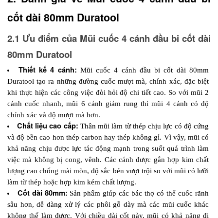
cốt dài 80mm Duratool
2.1 Ưu điểm của Mũi cuốc 4 cánh đầu bi cốt dài 
80mm Duratool
Thiết kế 4 cánh: 
Mũi cuốc 4 cánh đầu bi cốt dài 80mm 
Duratool tạo ra những đường cuốc mượt mà, chính xác, đặc biệt 
khi thực hiện các công việc đòi hỏi độ chi tiết cao. So với mũi 2 
cánh cuốc nhanh, mũi 6 cánh giảm rung thì mũi 4 cánh có độ 
chính xác và độ mượt mà hơn.
Chất liệu cao cấp: 
Thân mũi làm từ thép chịu lực có độ cứng 
và độ bền cao hơn thép carbon hay thép không gỉ. Vì vậy, mũi có 
khả năng chịu được lực tác động mạnh trong suốt quá trình làm 
việc mà không bị cong, vênh. Các cánh được gắn hợp kim chất 
lượng cao chống mài mòn, độ sắc bén vượt trội so với mũi có lưỡi 
làm từ thép hoặc hợp kim kém chất lượng.
Cốt dài 80mm: 
Sản phẩm giúp các bác thợ có thể cuốc rãnh 
sâu hơn, dễ dàng xử lý các phôi gỗ dày mà các mũi cuốc khác 
không thể làm được. Với chiều dài cốt này, mũi có khả năng đi 