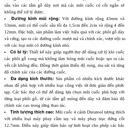
sâu vào các tấm gỗ dày nơi mà các mũi cuốc có cốt ngắn sẽ 
không thể xử lý được.
Đường kính mũi rộng: 
Với đường kính rộng 43mm và 
53mm, mũi có thể cuốc sâu tối đa 1,5cm đến 2cm và rộng 4 đến 
12mm. Đặc biệt, sản phẩm làm việc hiệu quả với các phôi gỗ dày 
và cứng, tạo ra các đường cuốc mượt mà và chính xác, vượt trội so 
với các loại mũi có đường kính nhỏ.
Có bi tỳ: 
Thiết kế này giúp người thợ dễ dàng xử lý khi cuốc 
các phôi gỗ cong mà không làm hỏng mũi cuốc hoặc tạo ra các 
vết cắt không đều. Đồng thời giảm thiểu độ rung, ma sát và tăng 
độ chính xác của các đường cuốc.
Đa dạng kích thước: 
Sản phẩm có nhiều kích thước khác 
nhau để phù hợp với nhiều loại công việc từ đơn giản đến phức 
tạp. Các bác thợ có thể dễ dàng lựa chọn mũi cuốc phù hợp với 
từng loại phôi gỗ, từ các tấm gỗ mỏng đến dày và đảm bảo độ 
chính xác cao trong từng thao tác.
Tính tương thích cao:
 Mũi cuốc 4 cánh Duratool tương thích 
với nhiều loại máy phay cầm tay và máy phay trục đứng cốt 
12.7mm. Điều này giúp đảm bảo sự linh hoạt cho phép các bác 