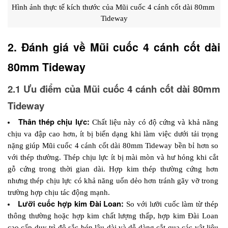
Hình ảnh thực tế kích thước của Mũi cuốc 4 cánh cốt dài 80mm 
Tideway
2. Đánh giá về Mũi cuốc 4 cánh cốt dài 
80mm Tideway
2.1 Ưu điểm của Mũi cuốc 4 cánh cốt dài 80mm 
Tideway
Thân thép chịu lực: 
Chất liệu này có độ cứng và khả năng 
chịu va đập cao hơn, ít bị biến dạng khi làm việc dưới tải trọng 
nặng giúp Mũi cuốc 4 cánh cốt dài 80mm Tideway bền bỉ hơn so 
với thép thường. Thép chịu lực ít bị mài mòn và hư hỏng khi cắt 
gỗ cứng trong thời gian dài. Hợp kim thép thường cứng hơn 
nhưng thép chịu lực có khả năng uốn dẻo hơn tránh gãy vỡ trong 
trường hợp chịu tác động mạnh.
Lưỡi cuốc hợp kim Đài Loan:
 So với lưỡi cuốc làm từ thép 
thông thường hoặc hợp kim chất lượng thấp, hợp kim Đài Loan 
cao cấp duy trì độ sắc bén lâu dài và dễ dàng cắt qua các vật liệu 