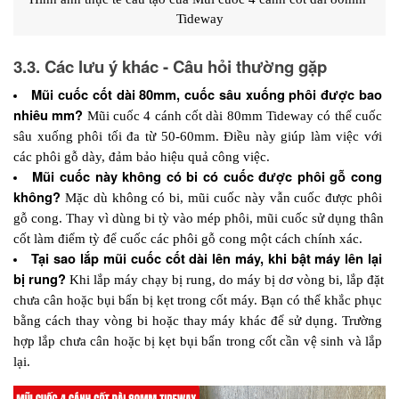
Tideway
3.3. Các lưu ý khác - Câu hỏi thường gặp
Mũi cuốc cốt dài 80mm, cuốc sâu xuống phôi được bao 
nhiêu mm? 
Mũi cuốc 4 cánh cốt dài 80mm Tideway có thể cuốc 
sâu xuống phôi tối đa từ 50-60mm. Điều này giúp làm việc với 
các phôi gỗ dày, đảm bảo hiệu quả công việc.
Mũi cuốc này không có bi có cuốc được phôi gỗ cong 
không? 
Mặc dù không có bi, mũi cuốc này vẫn cuốc được phôi 
gỗ cong. Thay vì dùng bi tỳ vào mép phôi, mũi cuốc sử dụng thân 
cốt làm điểm tỳ để cuốc các phôi gỗ cong một cách chính xác.
Tại sao lắp mũi cuốc cốt dài lên máy, khi bật máy lên lại 
bị rung? 
Khi lắp máy chạy bị rung, do máy bị dơ vòng bi, lắp đặt 
chưa cân hoặc bụi bẩn bị kẹt trong cốt máy. Bạn có thể khắc phục 
bằng cách thay vòng bi hoặc thay máy khác để sử dụng. Trường 
hợp lắp chưa cân hoặc bị kẹt bụi bẩn trong cốt cần vệ sinh và lắp 
lại.