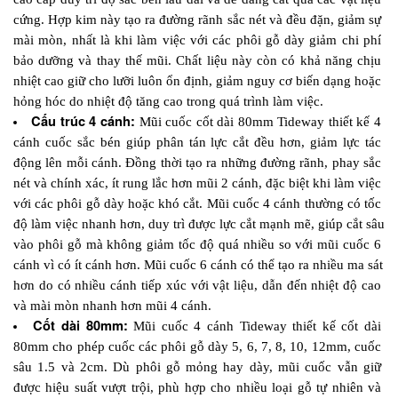
cứng. Hợp kim này tạo ra đường rãnh sắc nét và đều đặn, giảm sự 
mài mòn, nhất là khi làm việc với các phôi gỗ dày giảm chi phí 
bảo dưỡng và thay thế mũi. Chất liệu này còn có khả năng chịu 
nhiệt cao giữ cho lưỡi luôn ổn định, giảm nguy cơ biến dạng hoặc 
hỏng hóc do nhiệt độ tăng cao trong quá trình làm việc.
Cấu trúc 4 cánh: 
Mũi cuốc cốt dài 80mm Tideway thiết kế 4 
cánh cuốc sắc bén giúp phân tán lực cắt đều hơn, giảm lực tác 
động lên mỗi cánh. Đồng thời tạo ra những đường rãnh, phay sắc 
nét và chính xác, ít rung lắc hơn mũi 2 cánh, đặc biệt khi làm việc 
với các phôi gỗ dày hoặc khó cắt. Mũi cuốc 4 cánh thường có tốc 
độ làm việc nhanh hơn, duy trì được lực cắt mạnh mẽ, giúp cắt sâu 
vào phôi gỗ mà không giảm tốc độ quá nhiều so với mũi cuốc 6 
cánh vì có ít cánh hơn. Mũi cuốc 6 cánh có thể tạo ra nhiều ma sát 
hơn do có nhiều cánh tiếp xúc với vật liệu, dẫn đến nhiệt độ cao 
và mài mòn nhanh hơn mũi 4 cánh. 
Cốt dài 80mm:
 Mũi cuốc 4 cánh Tideway thiết kế cốt dài 
80mm cho phép cuốc các phôi gỗ dày 5, 6, 7, 8, 10, 12mm, cuốc 
sâu 1.5 và 2cm. Dù phôi gỗ mỏng hay dày, mũi cuốc vẫn giữ 
được hiệu suất vượt trội, phù hợp cho nhiều loại gỗ tự nhiên và 