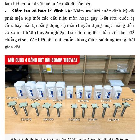
làm lưỡi cuốc bị sứt mẻ hoặc mất độ sắc bén.
Kiểm tra và bảo trì định kỳ: 
Kiểm tra lưỡi cuốc định kỳ để 
phát hiện kịp thời các dấu hiệu mòn hoặc gãy. Nếu lưỡi cuốc bị 
cùn, hãy mài lại bằng dụng cụ mài chuyên dụng hoặc mang đến 
cơ sở mài lưỡi chuyên nghiệp. Tra dầu nhẹ lên phần cốt thép để 
chống rỉ sét, đặc biệt nếu mũi cuốc không được sử dụng trong thời 
gian dài.
Hình ảnh thực tế cấu tạo của Mũi cuốc 4 cánh cốt dài 80mm 