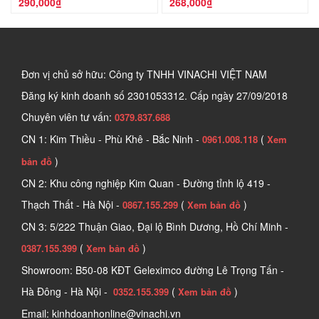
290,000₫
268,000₫
Đơn vị chủ sở hữu: Công ty TNHH VINACHI VIỆT NAM
Đăng ký kinh doanh số
2301053312. Cấp ngày 27/09/2018
Chuyên viên tư vấn:
0379.837.688
CN 1: Kim Thiều - Phù Khê - Bắc Ninh -
(
0961.008.118
Xem
)
bản đồ
CN 2: Khu công nghiệp Kim Quan - Đường tỉnh lộ 419 -
Thạch Thất - Hà Nội -
(
)
0867.155.299
Xem bản đồ
CN 3: 5/222 Thuận Giao, Đại lộ Bình Dương, Hồ Chí Minh -
(
)
0387.155.399
Xem bản đồ
Showroom: B50-08 KĐT Geleximco đường Lê Trọng Tấn -
Hà Đông - Hà Nội -
(
)
0352.155.399
Xem bản đồ
Email: kinhdoanhonline@vinachi.vn