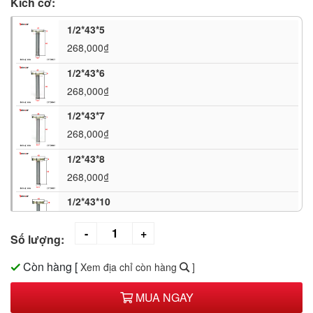
Kích cỡ:
1/2*43*5
268,000₫
1/2*43*6
268,000₫
1/2*43*7
268,000₫
1/2*43*8
268,000₫
1/2*43*10
268,000₫
Số lượng:
1/2*43*12
268,000₫
Còn hàng
[
Xem địa chỉ còn hàng
]
1/2*53*5
MUA NGAY
268,000₫