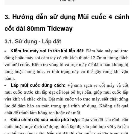
3. Hướng dẫn sử dụng Mũi cuốc 4 cánh 
cốt dài 80mm Tideway
3.1. Sử dụng - Lắp đặt
Kiểm tra máy soi trước khi lắp đặt: 
Đảm bảo máy soi trục 
đứng hoặc máy soi cầm tay có cốt kích thước 12.7mm tương thích 
với mũi cuốc. Kiểm tra vòng bi và trục máy để đảm bảo không bị 
lỏng hoặc hỏng hóc, vì tình trạng này có thể gây rung khi vận 
hành.
Lắp mũi cuốc đúng cách: 
Vệ sinh sạch sẽ cốt máy và cốt 
mũi cuốc trước khi lắp đặt để loại bỏ bụi bẩn, giúp mũi cuốc lắp 
vừa khít và chắc chắn. Đặt mũi cuốc vào trục máy, siết chặt đúng 
lực để đảm bảo an toàn trong quá trình sử dụng. Không siết quá 
chặt để tránh làm hỏng ren hoặc cốt mũi.
Điều chỉnh độ sâu cuốc phù hợp: 
Dựa vào độ sâu rãnh cần 
cuốc hoặc mục đích sử dụng, thiết lập độ sâu phù hợp với yêu cầu 
cụ thể của công việc. Nếu cài đặt độ sâu cuốc quá lớn trong một 