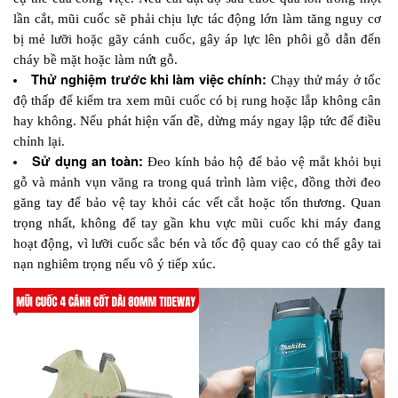
lần cắt, mũi cuốc sẽ phải chịu lực tác động lớn làm tăng nguy cơ 
bị mẻ lưỡi hoặc gãy cánh cuốc, gây áp lực lên phôi gỗ dẫn đến 
cháy bề mặt hoặc làm nứt gỗ.
Thử nghiệm trước khi làm việc chính: 
Chạy thử máy ở tốc 
độ thấp để kiểm tra xem mũi cuốc có bị rung hoặc lắp không cân 
hay không. Nếu phát hiện vấn đề, dừng máy ngay lập tức để điều 
chỉnh lại.
Sử dụng an toàn: 
Đeo kính bảo hộ để bảo vệ mắt khỏi bụi 
gỗ và mảnh vụn văng ra trong quá trình làm việc, đồng thời đeo 
găng tay để bảo vệ tay khỏi các vết cắt hoặc tổn thương. Quan 
trọng nhất, không để tay gần khu vực mũi cuốc khi máy đang 
hoạt động, vì lưỡi cuốc sắc bén và tốc độ quay cao có thể gây tai 
nạn nghiêm trọng nếu vô ý tiếp xúc.