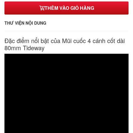
THÊM VÀO GIỎ HÀNG
1/2*53*6
268,000₫
THƯ VIỆN NỘI DUNG
1/2*53*7
268,000₫
Đặc điểm nổi bật của Mũi cuốc 4 cánh cốt dài
1/2*53*8
80mm Tideway
268,000₫
1/2*53*10
390,000₫