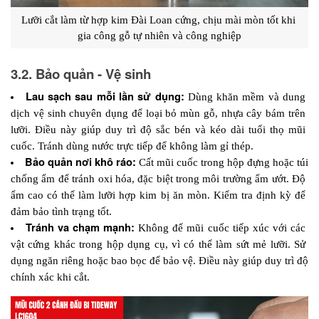
Lưỡi cắt làm từ hợp kim Đài Loan cứng, chịu mài mòn tốt khi 
gia công gỗ tự nhiên và công nghiệp
3.2. Bảo quản - Vệ sinh
Lau sạch sau mỗi lần sử dụng:
 Dùng khăn mềm và dung 
dịch vệ sinh chuyên dụng để loại bỏ mùn gỗ, nhựa cây bám trên 
lưỡi. Điều này giúp duy trì độ sắc bén và kéo dài tuổi thọ mũi 
cuốc. Tránh dùng nước trực tiếp để không làm gỉ thép.
Bảo quản nơi khô ráo:
 Cất mũi cuốc trong hộp đựng hoặc túi 
chống ẩm để tránh oxi hóa, đặc biệt trong môi trường ẩm ướt. Độ 
ẩm cao có thể làm lưỡi hợp kim bị ăn mòn. Kiểm tra định kỳ để 
đảm bảo tình trạng tốt.
Tránh va chạm mạnh:
 Không để mũi cuốc tiếp xúc với các 
vật cứng khác trong hộp dụng cụ, vì có thể làm sứt mẻ lưỡi. Sử 
dụng ngăn riêng hoặc bao bọc để bảo vệ. Điều này giúp duy trì độ 
chính xác khi cắt.