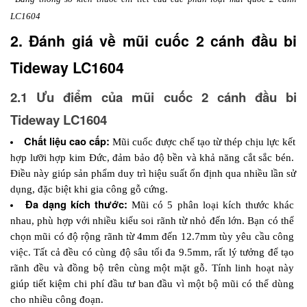
LC1604 
2. Đánh giá về mũi cuốc 2 cánh đầu bi 
Tideway LC1604
2.1 Ưu điểm của mũi cuốc 2 cánh đầu bi 
Tideway LC1604
Chất liệu cao cấp:
 Mũi cuốc được chế tạo từ thép chịu lực kết 
hợp lưỡi hợp kim Đức, đảm bảo độ bền và khả năng cắt sắc bén. 
Điều này giúp sản phẩm duy trì hiệu suất ổn định qua nhiều lần sử 
dụng, đặc biệt khi gia công gỗ cứng.
Đa dạng kích thước:
 Mũi có 5 phân loại kích thước khác 
nhau, phù hợp với nhiều kiểu soi rãnh từ nhỏ đến lớn. Bạn có thể 
chọn mũi có độ rộng rãnh từ 4mm đến 12.7mm tùy yêu cầu công 
việc. Tất cả đều có cùng độ sâu tối đa 9.5mm, rất lý tưởng để tạo 
rãnh đều và đồng bộ trên cùng một mặt gỗ. Tính linh hoạt này 
giúp tiết kiệm chi phí đầu tư ban đầu vì một bộ mũi có thể dùng 
cho nhiều công đoạn.