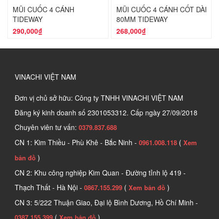
MŨI CUỐC 4 CÁNH
MŨI CUỐC 4 CÁNH CỐT DÀI
TIDEWAY
80MM TIDEWAY
290,000₫
268,000₫
VINACHI VIỆT NAM
Đơn vị chủ sở hữu: Công ty TNHH VINACHI VIỆT NAM
Đăng ký kinh doanh số
2301053312. Cấp ngày 27/09/2018
Chuyên viên tư vấn:
0379.837.688
CN 1: Kim Thiều - Phù Khê - Bắc Ninh -
(
0961.008.118
Xem
)
bản đồ
CN 2: Khu công nghiệp Kim Quan - Đường tỉnh lộ 419 -
Thạch Thất - Hà Nội -
(
)
0867.155.299
Xem bản đồ
CN 3: 5/222 Thuận Giao, Đại lộ Bình Dương, Hồ Chí Minh -
(
)
0387.155.399
Xem bản đồ