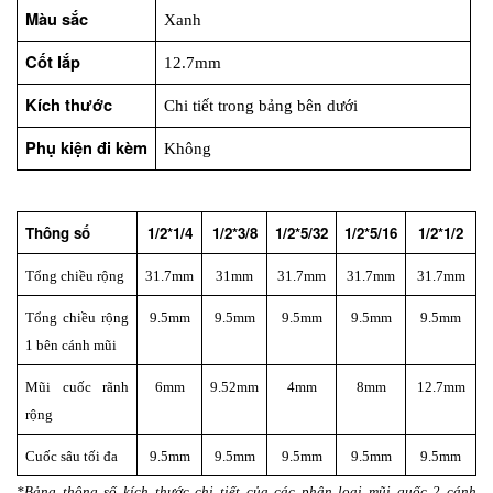
Màu sắc
Xanh
Cốt lắp
12.7mm
Kích thước
Chi tiết trong bảng bên dưới
Phụ kiện đi kèm
Không
Thông số
1/2*1/4
1/2*3/8
1/2*5/32
1/2*5/16
1/2*1/2
Tổng chiều rộng
31.7mm
31mm
31.7mm
31.7mm
31.7mm
Tổng chiều rộng 
9.5mm
9.5mm
9.5mm
9.5mm
9.5mm
1 bên cánh mũi
Mũi cuốc rãnh 
6mm
9.52mm
4mm
8mm
12.7mm
rộng
Cuốc sâu tối đa
9.5mm
9.5mm
9.5mm
9.5mm
9.5mm
*Bảng thông số kích thước chi tiết của các phân loại mũi quốc 2 cánh 