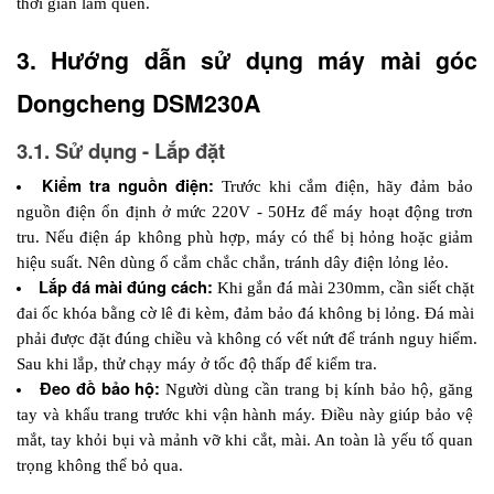
thời gian làm quen.
3. Hướng dẫn sử dụng máy mài góc 
Dongcheng DSM230A
3.1. Sử dụng - Lắp đặt
Kiểm tra nguồn điện:
 Trước khi cắm điện, hãy đảm bảo 
nguồn điện ổn định ở mức 220V - 50Hz để máy hoạt động trơn 
tru. Nếu điện áp không phù hợp, máy có thể bị hỏng hoặc giảm 
hiệu suất. Nên dùng ổ cắm chắc chắn, tránh dây điện lỏng lẻo.
Lắp đá mài đúng cách:
 Khi gắn đá mài 230mm, cần siết chặt 
đai ốc khóa bằng cờ lê đi kèm, đảm bảo đá không bị lỏng. Đá mài 
phải được đặt đúng chiều và không có vết nứt để tránh nguy hiểm. 
Sau khi lắp, thử chạy máy ở tốc độ thấp để kiểm tra.
Đeo đồ bảo hộ:
 Người dùng cần trang bị kính bảo hộ, găng 
tay và khẩu trang trước khi vận hành máy. Điều này giúp bảo vệ 
mắt, tay khỏi bụi và mảnh vỡ khi cắt, mài. An toàn là yếu tố quan 
trọng không thể bỏ qua.