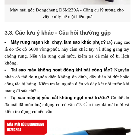
Máy mài góc Dongcheng DSM230A - Công cụ lý tưởng cho 
việc xử lý bề mặt hiệu quả
3.3. Các lưu ý khác - Câu hỏi thường gặp
Máy rung mạnh khi chạy, làm sao khắc phục?
 Độ rung cao 
là do tốc độ 6600 vòng/phút, hãy cầm chắc tay và dùng găng tay 
chống rung. Nếu vẫn rung quá mức, kiểm tra đá mài có bị lệch 
không.
Tại sao máy không hoạt động khi bật công tắc?
 Nguyên 
nhân có thể do nguồn điện không ổn định, dây điện bị đứt hoặc 
công tắc bị hỏng. Kiểm tra lại nguồn điện và dây kết nối trước khi 
mang đi sửa chữa.
Tại sao máy bị yếu, cắt không ngọt như trước?
 Có thể do 
đá mài đã mòn hoặc động cơ có vấn đề. Cần thay đá mài mới và 
kiểm tra động cơ nếu cần.