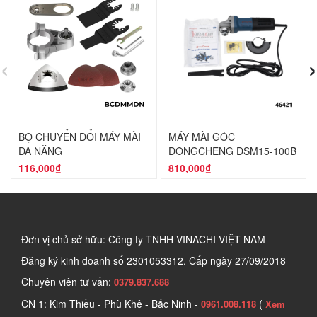
‹
›
BỘ CHUYỂN ĐỔI MÁY MÀI
MÁY MÀI GÓC
ĐA NĂNG
DONGCHENG DSM15-100B
116,000₫
810,000₫
Đơn vị chủ sở hữu: Công ty TNHH VINACHI VIỆT NAM
Đăng ký kinh doanh số
2301053312. Cấp ngày 27/09/2018
Chuyên viên tư vấn:
0379.837.688
CN 1: Kim Thiều - Phù Khê - Bắc Ninh -
(
0961.008.118
Xem