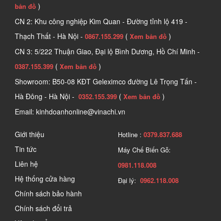
)
bản đồ
CN 2: Khu công nghiệp Kim Quan - Đường tỉnh lộ 419 -
Thạch Thất - Hà Nội -
(
)
0867.155.299
Xem bản đồ
CN 3: 5/222 Thuận Giao, Đại lộ Bình Dương, Hồ Chí Minh -
(
)
0387.155.399
Xem bản đồ
Showroom: B50-08 KĐT Geleximco đường Lê Trọng Tấn -
Hà Đông - Hà Nội -
(
)
0352.155.399
Xem bản đồ
Email: kinhdoanhonline@vinachi.vn
Giới thiệu
Hotline :
0379.837.688
Tin tức
Máy Chế Biến Gỗ:
Liên hệ
0981.118.008
Hệ thống cửa hàng
Đại lý:
0962.118.008
Chính sách bảo hành
Chính sách đổi trả