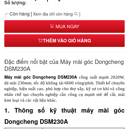
Số lượng:
Còn hàng
[
Xem địa chỉ còn hàng
]
MUA NGAY
THÊM VÀO GIỎ HÀNG
Đặc điểm nổi bật của Máy mài góc Dongcheng
DSM230A
Máy mài góc Dongcheng DSM230A
 công suất mạnh 2020W, 
đá mài 230mm, tốc độ không tải 6600 vòng/phút. Thiết kế chuyên 
nghiệp, hiệu suất cao, phù hợp cho thợ xây, kỹ sư cơ khí và công 
nhân chế tạo chuyên nghiệp cần công cụ mạnh mẽ để cắt, mài 
kim loại và các vật liệu khác.
1. Thông số kỹ thuật máy mài góc 
Dongcheng DSM230A