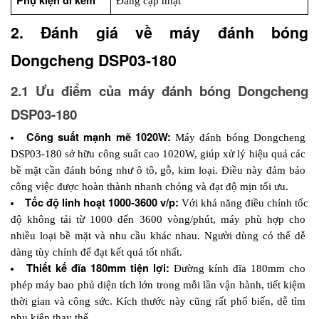
Phụ kiện đi kèm
Đang cập nhật
2. Đánh giá về máy đánh bóng 
Dongcheng DSP03-180
2.1 Ưu điểm của máy đánh bóng Dongcheng 
DSP03-180
Công suất mạnh mẽ 1020W:
 Máy đánh bóng Dongcheng 
DSP03-180 sở hữu công suất cao 1020W, giúp xử lý hiệu quả các 
bề mặt cần đánh bóng như ô tô, gỗ, kim loại. Điều này đảm bảo 
công việc được hoàn thành nhanh chóng và đạt độ mịn tối ưu.
Tốc độ linh hoạt 1000-3600 v/p:
 Với khả năng điều chỉnh tốc 
độ không tải từ 1000 đến 3600 vòng/phút, máy phù hợp cho 
nhiều loại bề mặt và nhu cầu khác nhau. Người dùng có thể dễ 
dàng tùy chỉnh để đạt kết quả tốt nhất.
Thiết kế đĩa 180mm tiện lợi:
 Đường kính đĩa 180mm cho 
phép máy bao phủ diện tích lớn trong mỗi lần vận hành, tiết kiệm 
thời gian và công sức. Kích thước này cũng rất phổ biến, dễ tìm 
phụ kiện thay thế.