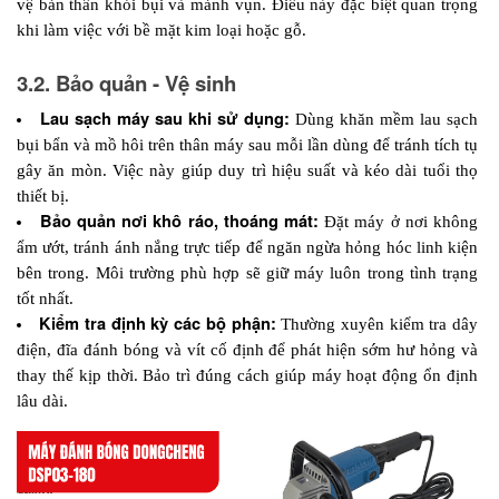
vệ bản thân khỏi bụi và mảnh vụn. Điều này đặc biệt quan trọng 
khi làm việc với bề mặt kim loại hoặc gỗ.
3.2. Bảo quản - Vệ sinh
Lau sạch máy sau khi sử dụng:
 Dùng khăn mềm lau sạch 
bụi bẩn và mồ hôi trên thân máy sau mỗi lần dùng để tránh tích tụ 
gây ăn mòn. Việc này giúp duy trì hiệu suất và kéo dài tuổi thọ 
thiết bị.
Bảo quản nơi khô ráo, thoáng mát:
 Đặt máy ở nơi không 
ẩm ướt, tránh ánh nắng trực tiếp để ngăn ngừa hỏng hóc linh kiện 
bên trong. Môi trường phù hợp sẽ giữ máy luôn trong tình trạng 
tốt nhất.
Kiểm tra định kỳ các bộ phận:
 Thường xuyên kiểm tra dây 
điện, đĩa đánh bóng và vít cố định để phát hiện sớm hư hỏng và 
thay thế kịp thời. Bảo trì đúng cách giúp máy hoạt động ổn định 
lâu dài.