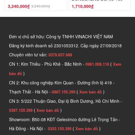
3,240,000₫
1,710,000₫
3,240,000₫
Đơn vị chủ sở hữu: Công ty TNHH VINACHI VIỆT NAM
Đăng ký kinh doanh số
2301053312. Cấp ngày 27/09/2018
Chuyên viên tư vấn:
0379.837.688
CN 1: Kim Thiều - Phù Khê - Bắc Ninh -
(
0961.008.118
Xem
)
bản đồ
CN 2: Khu công nghiệp Kim Quan - Đường tỉnh lộ 419 -
Thạch Thất - Hà Nội -
(
)
0867.155.299
Xem bản đồ
CN 3: 5/222 Thuận Giao, Đại lộ Bình Dương, Hồ Chí Minh -
(
)
0387.155.399
Xem bản đồ
Showroom: B50-08 KĐT Geleximco đường Lê Trọng Tấn -
Hà Đông - Hà Nội -
(
)
0352.155.399
Xem bản đồ