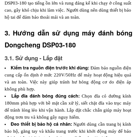
DSP03-180 tạo tiếng ồn lớn và rung đáng kể khi chạy ở công suất 
cao, gây khó chịu khi làm việc. Người dùng nên dùng thiết bị bảo 
hộ tai để đảm bảo thoải mái và an toàn.
3. Hướng dẫn sử dụng máy đánh bóng 
Dongcheng DSP03-180
3.1. Sử dụng - Lắp đặt
Kiểm tra nguồn điện trước khi dùng:
 Đảm bảo nguồn điện 
cung cấp ổn định ở mức 220V/50Hz để máy hoạt động hiệu quả 
và an toàn. Việc này giúp tránh hư hỏng động cơ do điện áp 
không phù hợp.
Lắp đĩa đánh bóng đúng cách:
 Chọn đĩa có đường kính 
180mm phù hợp với bề mặt cần xử lý, siết chặt đĩa vào trục máy 
để tránh lỏng lẻo khi vận hành. Lắp đặt chắc chắn giúp máy hoạt 
động trơn tru và không gây nguy hiểm.
Đeo thiết bị bảo hộ cá nhân:
 Người dùng cần trang bị kính 
bảo hộ, găng tay và khẩu trang trước khi khởi động máy để bảo 