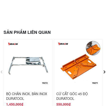
SẢN PHẨM LIÊN QUAN
‹
›
BỘ CHÂN INOX, BÀN INOX
CỮ CẮT GÓC 45 ĐỘ
DURATOOL
DURATOOL
1,450,000₫
550,000₫