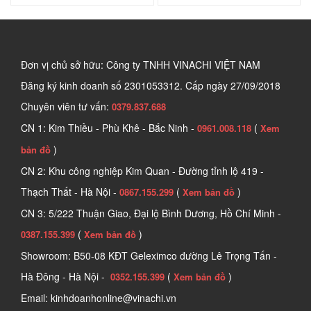
Đơn vị chủ sở hữu: Công ty TNHH VINACHI VIỆT NAM
Đăng ký kinh doanh số
2301053312. Cấp ngày 27/09/2018
Chuyên viên tư vấn:
0379.837.688
CN 1: Kim Thiều - Phù Khê - Bắc Ninh -
(
0961.008.118
Xem
)
bản đồ
CN 2: Khu công nghiệp Kim Quan - Đường tỉnh lộ 419 -
Thạch Thất - Hà Nội -
(
)
0867.155.299
Xem bản đồ
CN 3: 5/222 Thuận Giao, Đại lộ Bình Dương, Hồ Chí Minh -
(
)
0387.155.399
Xem bản đồ
Showroom: B50-08 KĐT Geleximco đường Lê Trọng Tấn -
Hà Đông - Hà Nội -
(
)
0352.155.399
Xem bản đồ
Email: kinhdoanhonline@vinachi.vn