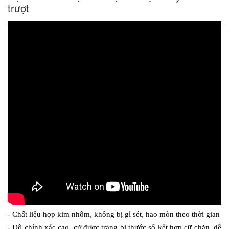
trượt
- Chất liệu hợp kim nhôm, không bị gỉ sét, hao mòn theo thời gian
- Độ chính xác cao, cữ được trang bị thước số kết hợp cữ chặn, dễ 