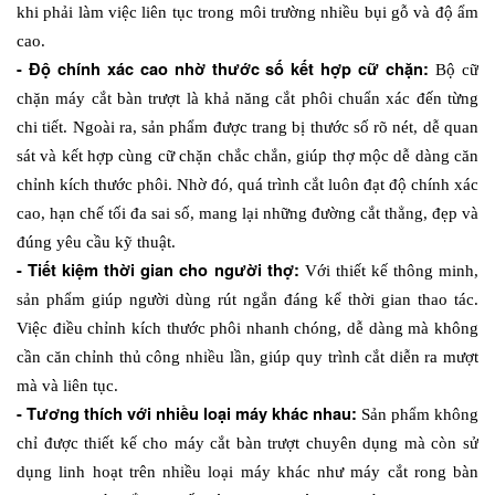
khi phải làm việc liên tục trong môi trường nhiều bụi gỗ và độ ẩm 
cao. 
- Độ chính xác cao nhờ thước số kết hợp cữ chặn: 
Bộ cữ 
chặn máy cắt bàn trượt là khả năng cắt phôi chuẩn xác đến từng 
chi tiết. Ngoài ra, sản phẩm được trang bị thước số rõ nét, dễ quan 
sát và kết hợp cùng cữ chặn chắc chắn, giúp thợ mộc dễ dàng căn 
chỉnh kích thước phôi. Nhờ đó, quá trình cắt luôn đạt độ chính xác 
cao, hạn chế tối đa sai số, mang lại những đường cắt thẳng, đẹp và 
đúng yêu cầu kỹ thuật.
- Tiết kiệm thời gian cho người thợ: 
Với thiết kế thông minh, 
sản phẩm giúp người dùng rút ngắn đáng kể thời gian thao tác. 
Việc điều chỉnh kích thước phôi nhanh chóng, dễ dàng mà không 
cần căn chỉnh thủ công nhiều lần, giúp quy trình cắt diễn ra mượt 
mà và liên tục.
- Tương thích với nhiều loại máy khác nhau: 
Sản phẩm không 
chỉ được thiết kế cho máy cắt bàn trượt chuyên dụng mà còn sử 
dụng linh hoạt trên nhiều loại máy khác như máy cắt rong bàn 