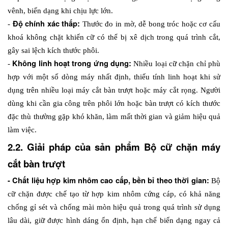
vênh, biến dạng khi chịu lực lớn. 
Độ chính xác thấp: 
- 
Thước đo in mờ, dễ bong tróc hoặc cơ cấu 
khoá không chặt khiến cữ có thể bị xê dịch trong quá trình cắt, 
gây sai lệch kích thước phôi. 
Không linh hoạt trong ứng dụng:
- 
 Nhiều loại cữ chặn chỉ phù 
hợp với một số dòng máy nhất định, thiếu tính linh hoạt khi sử 
dụng trên nhiều loại máy cắt bàn trượt hoặc máy cắt rọng. Người 
dùng khi cần gia công trên phôi lớn hoặc bàn trượt có kích thước 
đặc thù thường gặp khó khăn, làm mất thời gian và giảm hiệu quả 
làm việc.
2.2. Giải pháp của sản phẩm Bộ cữ chặn máy 
cắt bàn trượt
- Chất liệu hợp kim nhôm cao cấp, bền bỉ theo thời gian: 
Bộ 
cữ chặn được chế tạo từ hợp kim nhôm cứng cáp, có khả năng 
chống gỉ sét và chống mài mòn hiệu quả trong quá trình sử dụng 
lâu dài, giữ được hình dáng ổn định, hạn chế biến dạng ngay cả 