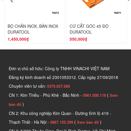
BỘ CHÂN INOX, BÀN INOX
CỮ CẮT GÓC 45 ĐỘ
DURATOOL
DURATOOL
1,450,000₫
550,000₫
Đơn vị chủ sở hữu: Công ty TNHH VINACHI VIỆT NAM
Đăng ký kinh doanh số
2301053312. Cấp ngày 27/09/2018
Chuyên viên tư vấn:
0379.837.688
CN 1: Kim Thiều - Phù Khê - Bắc Ninh -
(
0961.008.118
Xem
)
bản đồ
CN 2: Khu công nghiệp Kim Quan - Đường tỉnh lộ 419 -
Thạch Thất - Hà Nội -
(
)
0867.155.299
Xem bản đồ
CN 3: 5/222 Thuận Giao, Đại lộ Bình Dương, Hồ Chí Minh -