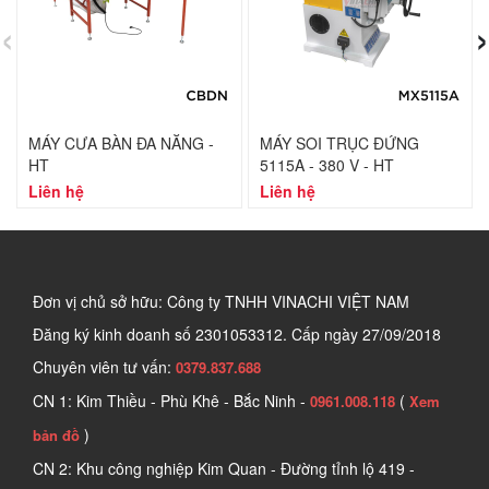
‹
›
MÁY CƯA BÀN ĐA NĂNG -
MÁY SOI TRỤC ĐỨNG
HT
5115A - 380 V - HT
Liên hệ
Liên hệ
Đơn vị chủ sở hữu: Công ty TNHH VINACHI VIỆT NAM
Đăng ký kinh doanh số
2301053312. Cấp ngày 27/09/2018
Chuyên viên tư vấn:
0379.837.688
CN 1: Kim Thiều - Phù Khê - Bắc Ninh -
(
0961.008.118
Xem
)
bản đồ
CN 2: Khu công nghiệp Kim Quan - Đường tỉnh lộ 419 -