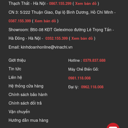
Thạch Thất - Hà Nội -
(
)
0867.155.299
Xem bản đồ
CN 3: 5/222 Thuận Giao, Đại lộ Bình Dương, Hồ Chí Minh -
(
)
0387.155.399
Xem bản đồ
Showroom: B50-08 KĐT Geleximco đường Lê Trọng Tấn -
Hà Đông - Hà Nội -
(
)
0352.155.399
Xem bản đồ
Email: kinhdoanhonline@vinachi.vn
Giới thiệu
Hotline :
0379.837.688
Tin tức
Máy Chế Biến Gỗ:
Liên hệ
0981.118.008
Hệ thống cửa hàng
Đại lý:
0962.118.008
Chính sách bảo hành
Chính sách đổi trả
Vận chuyển
Hướng dẫn mua hàng