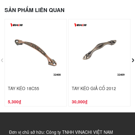
SẢN PHẨM LIÊN QUAN
‹
›
TAY KÉO 18C55
TAY KÉO GIẢ CỔ 2012
5,300₫
30,000₫
Đơn vị chủ sở hữu: Công ty TNHH VINACHI VIỆT NAM