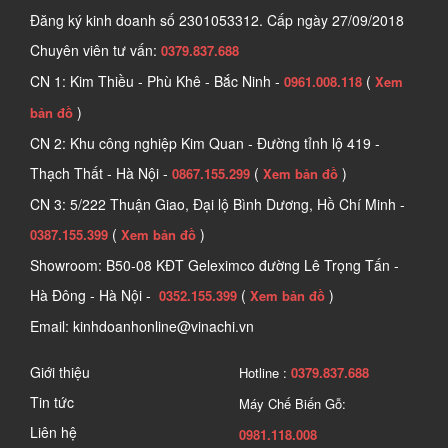
Đăng ký kinh doanh số
2301053312. Cấp ngày 27/09/2018
Chuyên viên tư vấn:
0379.837.688
CN 1: Kim Thiều - Phù Khê - Bắc Ninh -
(
0961.008.118
Xem
)
bản đồ
CN 2: Khu công nghiệp Kim Quan - Đường tỉnh lộ 419 -
Thạch Thất - Hà Nội -
(
)
0867.155.299
Xem bản đồ
CN 3: 5/222 Thuận Giao, Đại lộ Bình Dương, Hồ Chí Minh -
(
)
0387.155.399
Xem bản đồ
Showroom: B50-08 KĐT Geleximco đường Lê Trọng Tấn -
Hà Đông - Hà Nội -
(
)
0352.155.399
Xem bản đồ
Email: kinhdoanhonline@vinachi.vn
Giới thiệu
Hotline :
0379.837.688
Tin tức
Máy Chế Biến Gỗ:
Liên hệ
0981.118.008