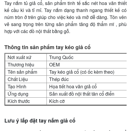
Tay nắm tủ giả cổ, sản phẩm tinh tế sắc nét hoa văn thiết
kế cầu kì và tỉ mỉ. Tay nắm dạng thanh ngang thiết kế có
núm tròn ở trên giúp cho việc kéo và mở dễ dàng. Tôn vên
vẻ sang trọng trên từng sản phẩm tăng độ thẩm mĩ , phù
hợp với các đồ nội thất bằng gỗ.
Thông tin sản phẩm tay kéo giả cổ
Nơi xuất xứ
Trung Quốc
Thương hiệu
OEM
Tên sản phẩm
Tay kéo giả cổ (có ốc kèm theo)
Chất Liệu
Thép đúc
Tạo Hình
Họa tiết hoa văn giả cổ
Ứng dụng
Sản xuất đồ nội thất tân cổ điển
Kích thước
Kích cỡ
BGC07vnn
Cỡ nhỏ
BGC07vnt
Cỡ to
Lưu ý lắp đặt tay nắm giả cổ
Mầu sắc
Vàng đồng, vàng nhạt