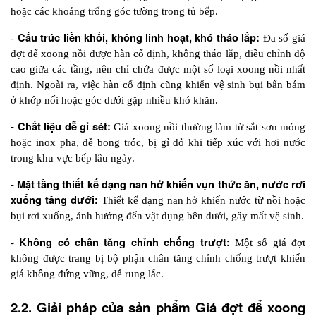
hoặc các khoảng trống góc tường trong tủ bếp.
 Cấu trúc liền khối, không linh hoạt, khó tháo lắp:
-
 Đa số giá 
đợt để xoong nồi được hàn cố định, không tháo lắp, điều chỉnh độ 
cao giữa các tầng, nên chỉ chứa được một số loại xoong nồi nhất 
định. Ngoài ra, việc hàn cố định cũng khiến vệ sinh bụi bẩn bám 
ở khớp nối hoặc góc dưới gặp nhiều khó khăn.
- Chất liệu dễ gỉ sét:
 Giá xoong nồi thường làm từ sắt sơn mỏng 
hoặc inox pha, dễ bong tróc, bị gỉ đỏ khi tiếp xúc với hơi nước 
trong khu vực bếp lâu ngày.
- Mặt tầng thiết kế dạng nan hở khiến vụn thức ăn, nước rơi 
xuống tầng dưới:
 Thiết kế dạng nan hở khiến nước từ nồi hoặc 
bụi rơi xuống, ảnh hưởng đến vật dụng bên dưới, gây mất vệ sinh.
Không có chân tăng chỉnh chống trượt: 
- 
Một số giá đợt 
không được trang bị bộ phận chân tăng chỉnh chống trượt khiến 
giá không đứng vững, dễ rung lắc. 
2.2. Giải pháp của sản phẩm Giá đợt để xoong 