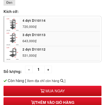
Đen
Kích cỡ:
4 đợt D110114
720,000₫
3 đợt D110113
643,000₫
2 đợt D110112
531,000₫
Số lượng:
Còn hàng
[
Xem địa chỉ còn hàng
]
MUA NGAY
THÊM VÀO GIỎ HÀNG