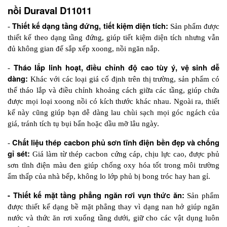
nồi Duraval D11011
 Thiết kế dạng tầng đứng, tiết kiệm diện tích: 
-
Sản phẩm được 
thiết kế theo dạng tầng đứng, giúp tiết kiệm diện tích nhưng vẫn 
đủ không gian để sắp xếp xoong, nồi ngăn nắp. 
 Tháo lắp linh hoạt, điều chỉnh độ cao tùy ý, vệ sinh dễ 
-
dàng:
 Khác với các loại giá cố định trên thị trường, sản phẩm có 
thể tháo lắp và điều chỉnh khoảng cách giữa các tầng, giúp chứa 
được mọi loại xoong nồi có kích thước khác nhau. Ngoài ra, thiết 
kế này cũng giúp bạn dễ dàng lau chùi sạch mọi góc ngách của 
giá, tránh tích tụ bụi bẩn hoặc dầu mỡ lâu ngày.
 Chất liệu thép cacbon phủ sơn tĩnh điện bền đẹp và chống 
-
gỉ sét:
 Giá làm từ thép cacbon cứng cáp, chịu lực cao, được phủ 
sơn tĩnh điện màu đen giúp chống oxy hóa tốt trong môi trường 
ẩm thấp của nhà bếp, không lo lớp phủ bị bong tróc hay han gỉ.
- Thiết kế mặt tầng phẳng ngăn rơi vụn thức ăn:
 Sản phẩm 
được thiết kế dạng bề mặt phẳng thay vì dạng nan hở giúp ngăn 
nước và thức ăn rơi xuống tầng dưới, giữ cho các vật dụng luôn 