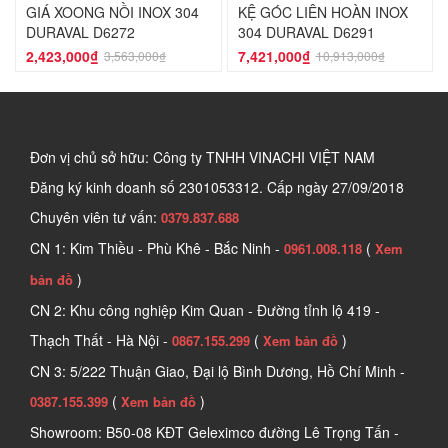
GIÁ XOONG NỒI INOX 304
KỆ GÓC LIÊN HOÀN INOX
DURAVAL D6272
304 DURAVAL D6291
2,423,000₫
7,421,000₫
3,563,000₫
10,913,000₫
Đơn vị chủ sở hữu: Công ty TNHH VINACHI VIỆT NAM
Đăng ký kinh doanh số
2301053312. Cấp ngày 27/09/2018
Chuyên viên tư vấn:
0379.837.688
CN 1: Kim Thiều - Phù Khê - Bắc Ninh -
(
0961.008.118
Xem
)
bản đồ
CN 2: Khu công nghiệp Kim Quan - Đường tỉnh lộ 419 -
Thạch Thất - Hà Nội -
(
)
0867.155.299
Xem bản đồ
CN 3: 5/222 Thuận Giao, Đại lộ Bình Dương, Hồ Chí Minh -
(
)
0387.155.399
Xem bản đồ
Showroom: B50-08 KĐT Geleximco đường Lê Trọng Tấn -