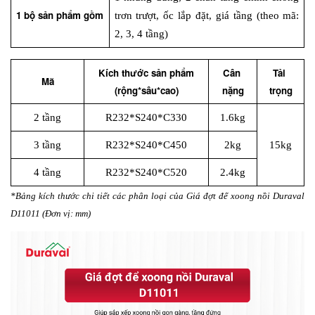
1 bộ sản phẩm gồm
trơn trượt, ốc lắp đặt, giá tầng (theo mã: 
2, 3, 4 tầng)
Kích thước sản phẩm
Cân 
Tải 
Mã
(rộng*sâu*cao)
nặng
trọng
2 tầng
R232*S240*C330
1.6kg
3 tầng
R232*S240*C450
2kg
15kg
4 tầng
R232*S240*C520
2.4kg
*Bảng kích thước chi tiết các phân loại của Giá đợt để xoong nồi Duraval 
D11011 (Đơn vị: mm)