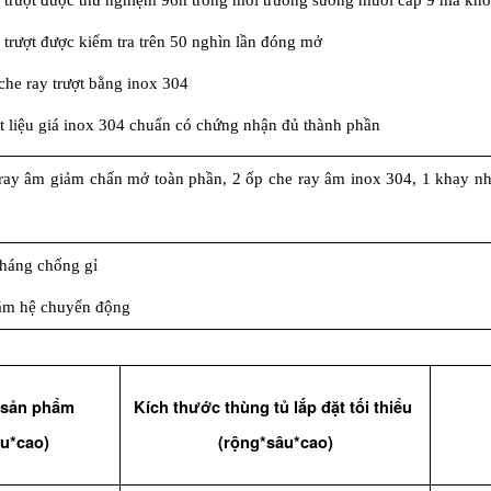
 trượt được thử nghiệm 96h trong môi trường sương muối cấp 9 mà khô
 trượt được kiểm tra trên 50 nghìn lần đóng mở
che ray trượt bằng inox 304
t liệu giá inox 304 chuẩn có chứng nhận đủ thành phần
ray âm giảm chấn mở toàn phần, 2 ốp che ray âm inox 304, 1 khay nhự
tháng chống gỉ
ăm hệ chuyển động
 sản phẩm
Kích thước thùng tủ lắp đặt tối thiểu 
u*cao)
(rộng*sâu*cao)