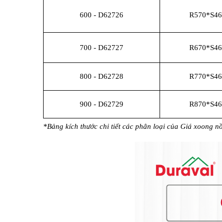
600 - D62726
R570*S4
700 - D62727
R670*S4
800 - D62728
R770*S4
900 - D62729
R870*S4
*Bảng kích thước chi tiết các phân loại của Giá xoong 