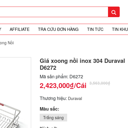
Y
AFFILIATE
TRA CỨU ĐƠN HÀNG
TIN TỨC
TIN KH
ong Nồi
Giá xoong nồi inox 304 Duraval
D6272
Mã sản phẩm: D6272
3,563,000₫
2,423,000₫
/Cái
Thương hiệu:
Duraval
Màu sắc:
Trắng sáng