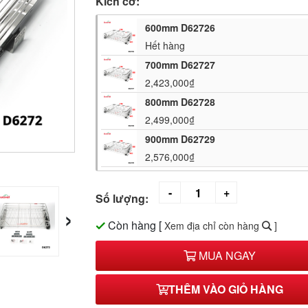
Kích cỡ:
600mm D62726
Hết hàng
700mm D62727
2,423,000₫
800mm D62728
2,499,000₫
900mm D62729
2,576,000₫
Số lượng:
›
Còn hàng
[
Xem địa chỉ còn hàng
]
MUA NGAY
THÊM VÀO GIỎ HÀNG