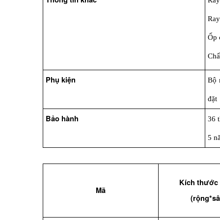
Ray
Ray
Ốp 
Chấ
Phụ kiện
Bộ 
đặt
Bảo hành
36 
5 n
Kích thước
Mã
(rộng*sâ