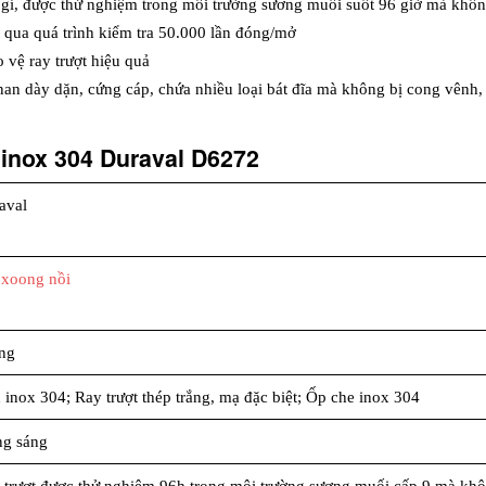
g gỉ, được thử nghiệm trong môi trường sương muối suốt 96 giờ mà khôn
t qua quá trình kiểm tra 50.000 lần đóng/mở
o vệ ray trượt hiệu quả
 nan dày dặn, cứng cáp, chứa nhiều loại bát đĩa mà không bị cong vênh,
 inox 304 Duraval D6272
aval
 xoong nồi
ầng
 inox 304; Ray trượt thép trắng, mạ đặc biệt; Ốp che inox 304
ng sáng