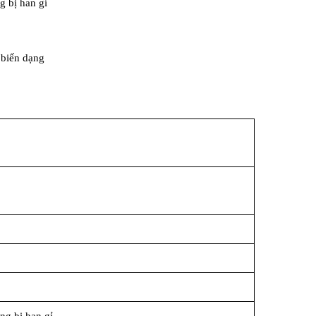
g bị han gỉ
 biến dạng