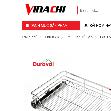
DANH MỤC SẢN PHẨM
ƯU ĐÃI HÔM NA
Dụng Cụ - Công Cụ
Trang chủ
Phụ Kiện
Phụ Kiện Tủ Bếp
Giá Xo
Mũi Soi - Dao Tubi
Phụ Kiện
Máy Cầm Tay
Máy Chế Biến Gỗ
Thiết bị Dùng Hơi
Vật Tư Tiêu Hao
Khóa - Phụ Kiện Cửa