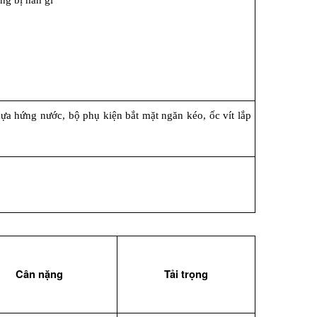
ng bị han gỉ
a hứng nước, bộ phụ kiện bắt mặt ngăn kéo, ốc vít lắp 
Cân nặng
Tải trọng