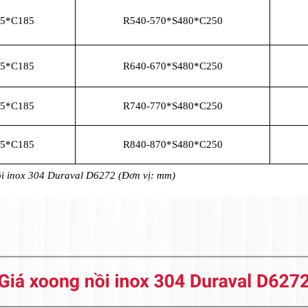
65*C185
R540-570*S480*C250
65*C185
R640-670*S480*C250
65*C185
R740-770*S480*C250
65*C185
R840-870*S480*C250
nồi inox 304 Duraval D6272 (Đơn vị: mm)