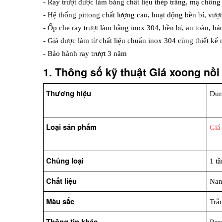
- Ray trượt được làm bằng chất liệu thép trắng, mạ chốn
- Hệ thống pittong chất lượng cao, hoạt động bền bỉ, vượ
- Ốp che ray trượt làm bằng inox 304, bền bỉ, an toàn, bả
- Giá được làm từ chất liệu chuẩn inox 304 cùng thiết kế
- Bảo hành ray trượt 3 năm
1. Thông số kỹ thuật Giá xoong nồi
Thương hiệu
Dur
Loại sản phẩm
Giá
Chủng loại
1 t
Chất liệu
Nan
Màu sắc
Trắ
Thông tin khác