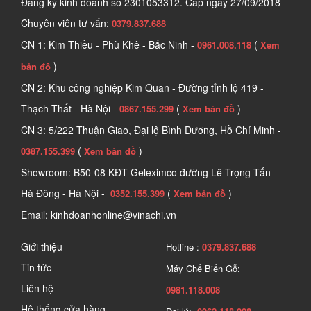
Đăng ký kinh doanh số
2301053312. Cấp ngày 27/09/2018
Chuyên viên tư vấn:
0379.837.688
CN 1: Kim Thiều - Phù Khê - Bắc Ninh -
(
0961.008.118
Xem
)
bản đồ
CN 2: Khu công nghiệp Kim Quan - Đường tỉnh lộ 419 -
Thạch Thất - Hà Nội -
(
)
0867.155.299
Xem bản đồ
CN 3: 5/222 Thuận Giao, Đại lộ Bình Dương, Hồ Chí Minh -
(
)
0387.155.399
Xem bản đồ
Showroom: B50-08 KĐT Geleximco đường Lê Trọng Tấn -
Hà Đông - Hà Nội -
(
)
0352.155.399
Xem bản đồ
Email: kinhdoanhonline@vinachi.vn
Giới thiệu
Hotline :
0379.837.688
Tin tức
Máy Chế Biến Gỗ:
Liên hệ
0981.118.008
Hệ thống cửa hàng