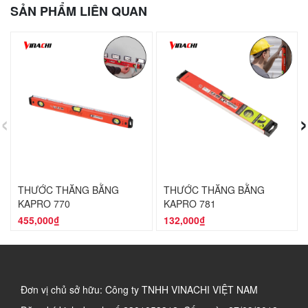
SẢN PHẨM LIÊN QUAN
‹
›
THƯỚC THĂNG BẰNG
THƯỚC THĂNG BẰNG
KAPRO 770
KAPRO 781
455,000₫
132,000₫
Đơn vị chủ sở hữu: Công ty TNHH VINACHI VIỆT NAM