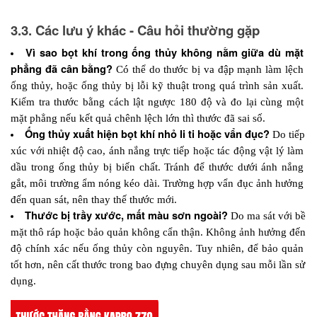
3.3. Các lưu ý khác - Câu hỏi thường gặp
Vì sao bọt khí trong ống thủy không nằm giữa dù mặt 
phẳng đã cân bằng? 
Có thể do thước bị va đập mạnh làm lệch 
ống thủy, hoặc ống thủy bị lỗi kỹ thuật trong quá trình sản xuất. 
Kiểm tra thước bằng cách lật ngược 180 độ và đo lại cùng một 
mặt phẳng nếu kết quả chênh lệch lớn thì thước đã sai số.
Ống thủy xuất hiện bọt khí nhỏ li ti hoặc vẩn đục? 
Do tiếp 
xúc với nhiệt độ cao, ánh nắng trực tiếp hoặc tác động vật lý làm 
dầu trong ống thủy bị biến chất. Tránh để thước dưới ánh nắng 
gắt, môi trường ẩm nóng kéo dài. Trường hợp vẩn đục ảnh hưởng 
đến quan sát, nên thay thế thước mới.
Thước bị trầy xước, mất màu sơn ngoài? 
Do ma sát với bề 
mặt thô ráp hoặc bảo quản không cẩn thận. Không ảnh hưởng đến 
độ chính xác nếu ống thủy còn nguyên. Tuy nhiên, để bảo quản 
tốt hơn, nên cất thước trong bao đựng chuyên dụng sau mỗi lần sử 
dụng.