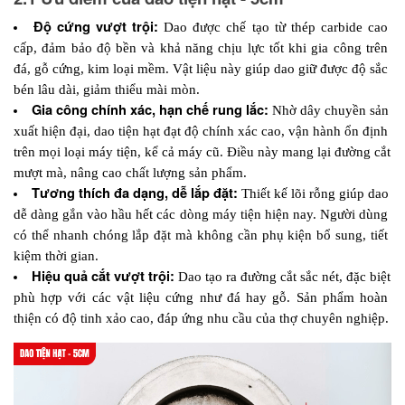
Độ cứng vượt trội:
 Dao được chế tạo từ thép carbide cao 
cấp, đảm bảo độ bền và khả năng chịu lực tốt khi gia công trên 
đá, gỗ cứng, kim loại mềm. Vật liệu này giúp dao giữ được độ sắc 
bén lâu dài, giảm thiểu mài mòn.
Gia công chính xác, hạn chế rung lắc:
 Nhờ dây chuyền sản 
xuất hiện đại, dao tiện hạt đạt độ chính xác cao, vận hành ổn định 
trên mọi loại máy tiện, kể cả máy cũ. Điều này mang lại đường cắt 
mượt mà, nâng cao chất lượng sản phẩm.
Tương thích đa dạng, dễ lắp đặt:
 Thiết kế lõi rỗng giúp dao 
dễ dàng gắn vào hầu hết các dòng máy tiện hiện nay. Người dùng 
có thể nhanh chóng lắp đặt mà không cần phụ kiện bổ sung, tiết 
kiệm thời gian.
Hiệu quả cắt vượt trội:
 Dao tạo ra đường cắt sắc nét, đặc biệt 
phù hợp với các vật liệu cứng như đá hay gỗ. Sản phẩm hoàn 
thiện có độ tinh xảo cao, đáp ứng nhu cầu của thợ chuyên nghiệp.