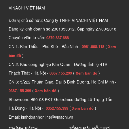
VINACHI VIỆT NAM
Đơn vị chủ sở hữu: Công ty TNHH VINACHI VIỆT NAM
Đăng ký kinh doanh số
2301053312. Cấp ngày 27/09/2018
Chuyên viên tư vấn:
0379.837.688
CN 1: Kim Thiều - Phù Khê - Bắc Ninh -
(
0961.008.118
Xem
)
bản đồ
CN 2: Khu công nghiệp Kim Quan - Đường tỉnh lộ 419 -
Thạch Thất - Hà Nội -
(
)
0867.155.299
Xem bản đồ
CN 3: 5/222 Thuận Giao, Đại lộ Bình Dương, Hồ Chí Minh -
(
)
0387.155.399
Xem bản đồ
Showroom: B50-08 KĐT Geleximco đường Lê Trọng Tấn -
Hà Đông - Hà Nội -
(
)
0352.155.399
Xem bản đồ
Email: kinhdoanhonline@vinachi.vn
CHÍNH SÁCH
TỔNG ĐÀI HỖ TRỢ