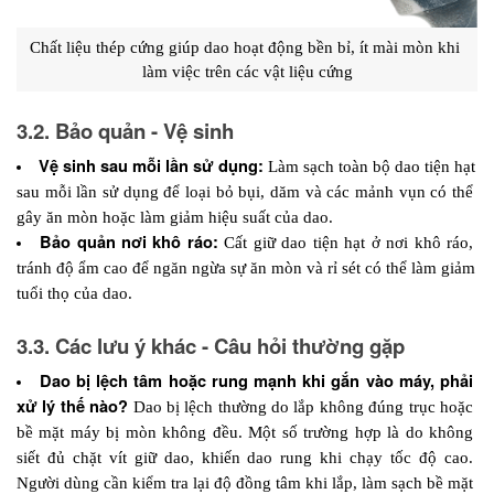
Chất liệu thép cứng giúp dao hoạt động bền bỉ, ít mài mòn khi 
làm việc trên các vật liệu cứng
3.2. Bảo quản - Vệ sinh
Vệ sinh sau mỗi lần sử dụng:
 Làm sạch toàn bộ dao tiện hạt 
sau mỗi lần sử dụng để loại bỏ bụi, dăm và các mảnh vụn có thể 
gây ăn mòn hoặc làm giảm hiệu suất của dao.
Bảo quản nơi khô ráo: 
Cất giữ dao tiện hạt ở nơi khô ráo, 
tránh độ ẩm cao để ngăn ngừa sự ăn mòn và rỉ sét có thể làm giảm 
tuổi thọ của dao.
3.3. Các lưu ý khác - Câu hỏi thường gặp
Dao bị lệch tâm hoặc rung mạnh khi gắn vào máy, phải 
xử lý thế nào?
 Dao bị lệch thường do lắp không đúng trục hoặc 
bề mặt máy bị mòn không đều. Một số trường hợp là do không 
siết đủ chặt vít giữ dao, khiến dao rung khi chạy tốc độ cao. 
Người dùng cần kiểm tra lại độ đồng tâm khi lắp, làm sạch bề mặt 