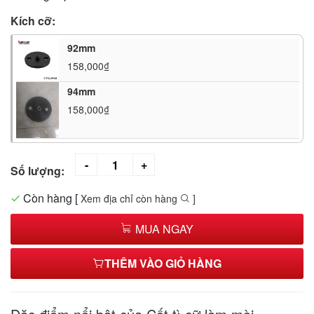
Kích cỡ:
92mm
158,000₫
94mm
158,000₫
Số lượng:
Còn hàng
[
Xem địa chỉ còn hàng
]
MUA NGAY
THÊM VÀO GIỎ HÀNG