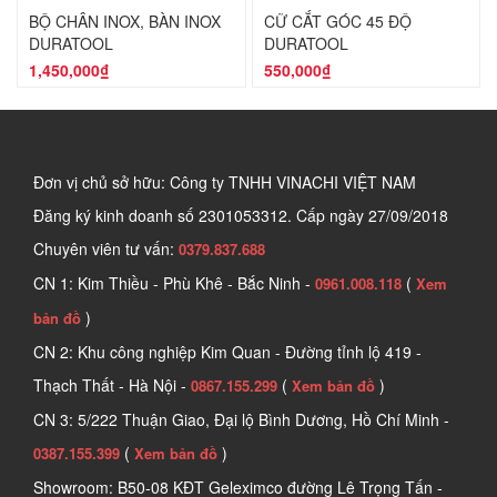
BỘ CHÂN INOX, BÀN INOX
CỮ CẮT GÓC 45 ĐỘ
DURATOOL
DURATOOL
1,450,000₫
550,000₫
Đơn vị chủ sở hữu: Công ty TNHH VINACHI VIỆT NAM
Đăng ký kinh doanh số
2301053312. Cấp ngày 27/09/2018
Chuyên viên tư vấn:
0379.837.688
CN 1: Kim Thiều - Phù Khê - Bắc Ninh -
(
0961.008.118
Xem
)
bản đồ
CN 2: Khu công nghiệp Kim Quan - Đường tỉnh lộ 419 -
Thạch Thất - Hà Nội -
(
)
0867.155.299
Xem bản đồ
CN 3: 5/222 Thuận Giao, Đại lộ Bình Dương, Hồ Chí Minh -
(
)
0387.155.399
Xem bản đồ
Showroom: B50-08 KĐT Geleximco đường Lê Trọng Tấn -