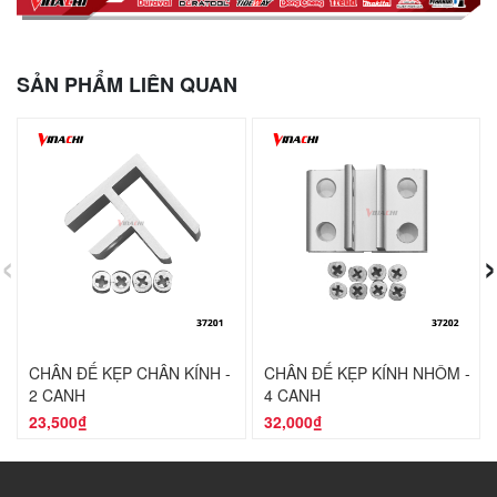
SẢN PHẨM LIÊN QUAN
‹
›
CHÂN ĐẾ KẸP CHÂN KÍNH -
CHÂN ĐẾ KẸP KÍNH NHÔM -
2 CẠNH
4 CẠNH
23,500₫
32,000₫