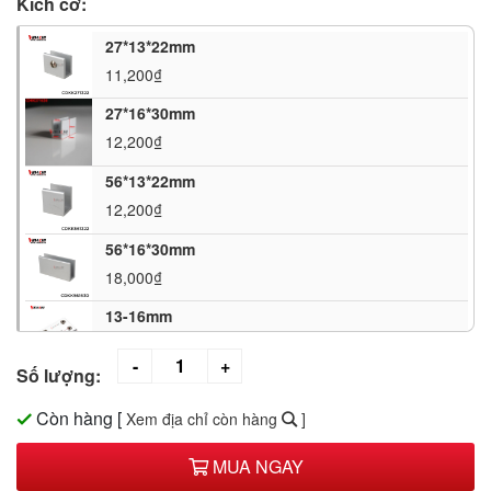
Kích cỡ:
27*13*22mm
11,200₫
27*16*30mm
12,200₫
56*13*22mm
12,200₫
56*16*30mm
18,000₫
13-16mm
34,000₫
Số lượng:
10-12mm
26,500₫
Còn hàng
[
Xem địa chỉ còn hàng
]
8-10mm
MUA NGAY
26,500₫