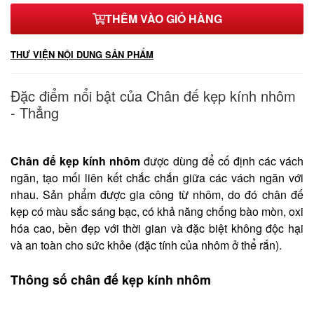
THÊM VÀO GIỎ HÀNG
58*17*31mm
17,000₫
THƯ VIỆN NỘI DUNG SẢN PHẨM
56*18*30mm
18,000₫
Đặc điểm nổi bật của Chân đế kẹp kính nhôm
- Thẳng
Chân đế kẹp kính nhôm
được dùng để cố định các vách
ngăn, tạo mối liên kết chắc chắn giữa các vách ngăn với
nhau. Sản phẩm được gia công từ nhôm, do đó chân đế
kẹp có màu sắc sáng bạc, có khả năng chống bào mòn, oxi
hóa cao, bền đẹp với thời gian và đặc biệt không độc hại
và an toàn cho sức khỏe (đặc tính của nhôm ở thể rắn).
Thông số chân đế kẹp kính nhôm