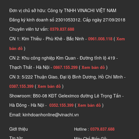
Đơn vị chủ sở hữu: Công ty TNHH VINACHI VIỆT NAM
Đăng ký kinh doanh số
2301053312. Cấp ngày 27/09/2018
Chuyên viên tư vấn:
0379.837.688
CN 1: Kim Thiều - Phù Khê - Bắc Ninh -
(
0961.008.118
Xem
)
bản đồ
CN 2: Khu công nghiệp Kim Quan - Đường tỉnh lộ 419 -
Thạch Thất - Hà Nội -
(
)
0867.155.299
Xem bản đồ
CN 3: 5/222 Thuận Giao, Đại lộ Bình Dương, Hồ Chí Minh -
(
)
0387.155.399
Xem bản đồ
Showroom: B50-08 KĐT Geleximco đường Lê Trọng Tấn -
Hà Đông - Hà Nội -
(
)
0352.155.399
Xem bản đồ
Email: kinhdoanhonline@vinachi.vn
Giới thiệu
Hotline :
0379.837.688
Tin tức
Máy Chế Biến Gỗ: