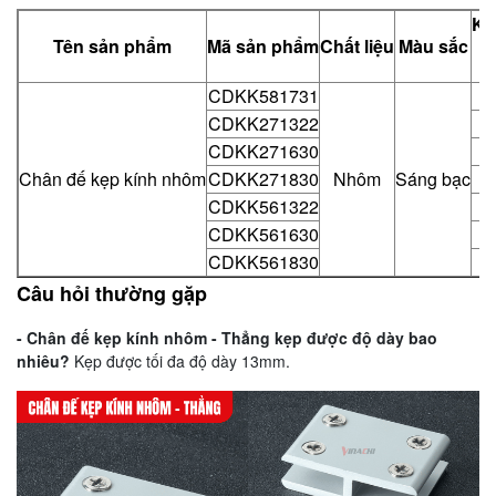
Kí
Tên sản phẩm
Mã sản phẩm
Chất liệu
Màu sắc
CDKK581731
5
CDKK271322
2
CDKK271630
2
Chân đế kẹp kính nhôm
CDKK271830
Nhôm
Sáng bạc
2
CDKK561322
5
CDKK561630
5
CDKK561830
5
Câu hỏi thường gặp
- Chân đế kẹp kính nhôm - Thẳng kẹp được độ dày bao
nhiêu?
Kẹp được tối đa độ dày 13mm.