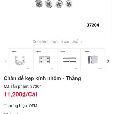
Xem hình thực tế sản phẩm
‹
›
Chân đế kẹp kính nhôm - Thẳng
Mã sản phẩm: 37204
11,200₫
/Cái
Thương hiệu:
OEM