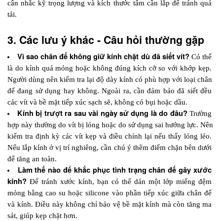
cân nhắc kỹ trọng lượng và kích thước tấm cần lắp để tránh quá 
tải.
3. Các lưu ý khác - Câu hỏi thường gặp
Vì sao chân đế không giữ kính chặt dù đã siết vít?
 Có thể 
là do kính quá mỏng hoặc không đúng kích cỡ so với khớp kẹp. 
Người dùng nên kiểm tra lại độ dày kính có phù hợp với loại chân 
đế đang sử dụng hay không. Ngoài ra, cần đảm bảo đã siết đều 
các vít và bề mặt tiếp xúc sạch sẽ, không có bụi hoặc dầu.
Kính bị trượt ra sau vài ngày sử dụng là do đâu?
 Trường 
hợp này thường do vít bị lỏng hoặc do sử dụng sai hướng lực. Nên 
kiểm tra định kỳ các vít kẹp và điều chỉnh lại nếu thấy lỏng lẻo. 
Nếu lắp kính ở vị trí nghiêng, cần chú ý thêm điểm chặn bên dưới 
để tăng an toàn.
Làm thế nào để khắc phục tình trạng chân đế gây xước 
kính?
 Để tránh xước kính, bạn có thể dán một lớp miếng đệm 
mỏng bằng cao su hoặc silicone vào phần tiếp xúc giữa chân đế 
và kính. Điều này không chỉ bảo vệ bề mặt kính mà còn tăng ma 
sát, giúp kẹp chặt hơn.