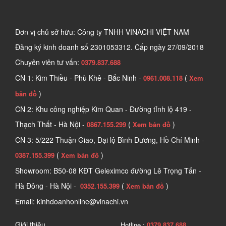
Đơn vị chủ sở hữu: Công ty TNHH VINACHI VIỆT NAM
Đăng ký kinh doanh số
2301053312. Cấp ngày 27/09/2018
Chuyên viên tư vấn:
0379.837.688
CN 1: Kim Thiều - Phù Khê - Bắc Ninh -
(
0961.008.118
Xem
)
bản đồ
CN 2: Khu công nghiệp Kim Quan - Đường tỉnh lộ 419 -
Thạch Thất - Hà Nội -
(
)
0867.155.299
Xem bản đồ
CN 3: 5/222 Thuận Giao, Đại lộ Bình Dương, Hồ Chí Minh -
(
)
0387.155.399
Xem bản đồ
Showroom: B50-08 KĐT Geleximco đường Lê Trọng Tấn -
Hà Đông - Hà Nội -
(
)
0352.155.399
Xem bản đồ
Email: kinhdoanhonline@vinachi.vn
Giới thiệu
Hotline :
0379.837.688