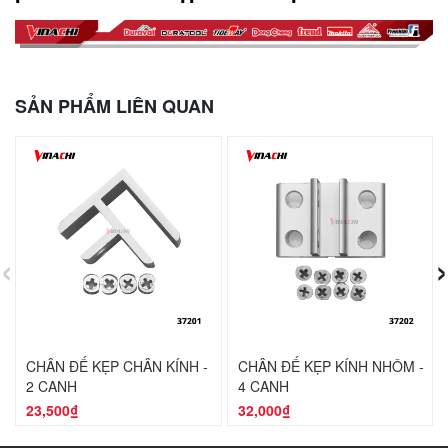
SẢN PHẨM LIÊN QUAN
‹
›
CHÂN ĐẾ KẸP CHÂN KÍNH -
CHÂN ĐẾ KẸP KÍNH NHÔM -
2 CẠNH
4 CẠNH
23,500₫
32,000₫