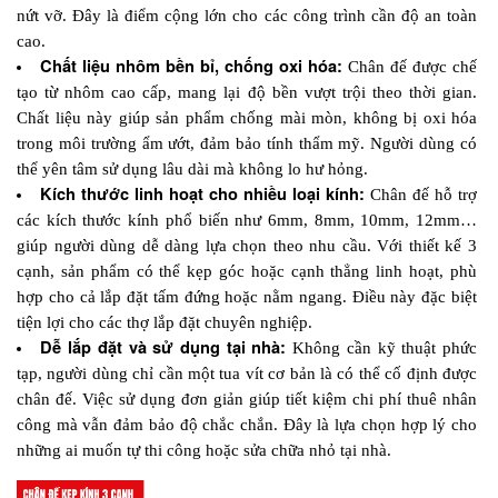
nứt vỡ. Đây là điểm cộng lớn cho các công trình cần độ an toàn 
cao.
Chất liệu nhôm bền bỉ, chống oxi hóa:
 Chân đế được chế 
tạo từ nhôm cao cấp, mang lại độ bền vượt trội theo thời gian. 
Chất liệu này giúp sản phẩm chống mài mòn, không bị oxi hóa 
trong môi trường ẩm ướt, đảm bảo tính thẩm mỹ. Người dùng có 
thể yên tâm sử dụng lâu dài mà không lo hư hỏng.
Kích thước linh hoạt cho nhiều loại kính:
 Chân đế hỗ trợ 
các kích thước kính phổ biến như 6mm, 8mm, 10mm, 12mm… 
giúp người dùng dễ dàng lựa chọn theo nhu cầu. Với thiết kế 3 
cạnh, sản phẩm có thể kẹp góc hoặc cạnh thẳng linh hoạt, phù 
hợp cho cả lắp đặt tấm đứng hoặc nằm ngang. Điều này đặc biệt 
tiện lợi cho các thợ lắp đặt chuyên nghiệp.
Dễ lắp đặt và sử dụng tại nhà:
 Không cần kỹ thuật phức 
tạp, người dùng chỉ cần một tua vít cơ bản là có thể cố định được 
chân đế. Việc sử dụng đơn giản giúp tiết kiệm chi phí thuê nhân 
công mà vẫn đảm bảo độ chắc chắn. Đây là lựa chọn hợp lý cho 
những ai muốn tự thi công hoặc sửa chữa nhỏ tại nhà.