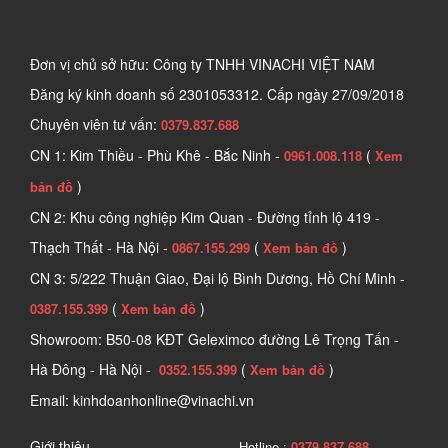
Đơn vị chủ sở hữu: Công ty TNHH VINACHI VIỆT NAM
Đăng ký kinh doanh số
2301053312. Cấp ngày 27/09/2018
Chuyên viên tư vấn:
0379.837.688
CN 1: Kim Thiều - Phù Khê - Bắc Ninh -
(
0961.008.118
Xem
)
bản đồ
CN 2: Khu công nghiệp Kim Quan - Đường tỉnh lộ 419 -
Thạch Thất - Hà Nội -
(
)
0867.155.299
Xem bản đồ
CN 3: 5/222 Thuận Giao, Đại lộ Bình Dương, Hồ Chí Minh -
(
)
0387.155.399
Xem bản đồ
Showroom: B50-08 KĐT Geleximco đường Lê Trọng Tấn -
Hà Đông - Hà Nội -
(
)
0352.155.399
Xem bản đồ
Email: kinhdoanhonline@vinachi.vn
Giới thiệu
Hotline :
0379.837.688