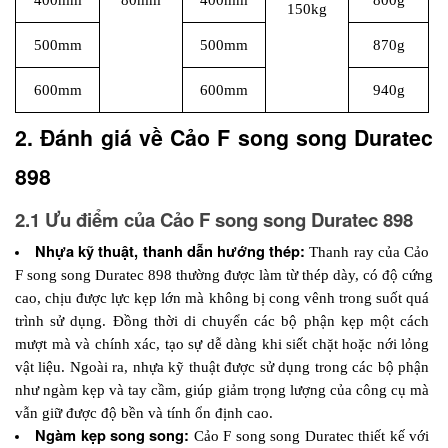
400mm
80mm
400mm
800g
150kg
500mm
500mm
870g
600mm
600mm
940g
2. Đánh giá về Cảo F song song Duratec 
898
2.1 Ưu điểm của Cảo F song song Duratec 898
Nhựa kỹ thuật, thanh dẫn hướng thép:
 Thanh ray của Cảo 
F song song Duratec 898 thường được làm từ thép dày, có độ cứng 
cao, chịu được lực kẹp lớn mà không bị cong vênh trong suốt quá 
trình sử dụng. Đồng thời di chuyển các bộ phận kẹp một cách 
mượt mà và chính xác, tạo sự dễ dàng khi siết chặt hoặc nới lỏng 
vật liệu. Ngoài ra, nhựa kỹ thuật được sử dụng trong các bộ phận 
như ngàm kẹp và tay cầm, giúp giảm trọng lượng của công cụ mà 
vẫn giữ được độ bền và tính ổn định cao. 
Ngàm kẹp song song: 
Cảo F song song Duratec thiết kế với 