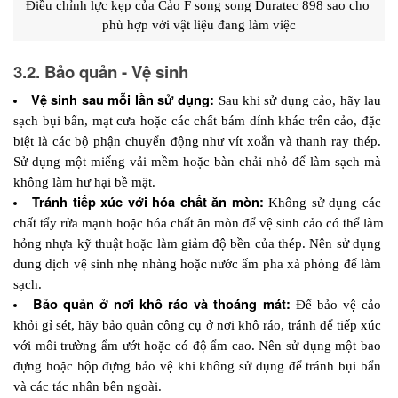
Điều chỉnh lực kẹp của Cảo F song song Duratec 898 sao cho 
phù hợp với vật liệu đang làm việc
3.2. Bảo quản - Vệ sinh
Vệ sinh sau mỗi lần sử dụng: 
Sau khi sử dụng cảo, hãy lau 
sạch bụi bẩn, mạt cưa hoặc các chất bám dính khác trên cảo, đặc 
biệt là các bộ phận chuyển động như vít xoắn và thanh ray thép. 
Sử dụng một miếng vải mềm hoặc bàn chải nhỏ để làm sạch mà 
không làm hư hại bề mặt.
Tránh tiếp xúc với hóa chất ăn mòn:
 Không sử dụng các 
chất tẩy rửa mạnh hoặc hóa chất ăn mòn để vệ sinh cảo có thể làm 
hỏng nhựa kỹ thuật hoặc làm giảm độ bền của thép. Nên sử dụng 
dung dịch vệ sinh nhẹ nhàng hoặc nước ấm pha xà phòng để làm 
sạch.
Bảo quản ở nơi khô ráo và thoáng mát:
 Để bảo vệ cảo 
khỏi gỉ sét, hãy bảo quản công cụ ở nơi khô ráo, tránh để tiếp xúc 
với môi trường ẩm ướt hoặc có độ ẩm cao. Nên sử dụng một bao 
đựng hoặc hộp đựng bảo vệ khi không sử dụng để tránh bụi bẩn 
và các tác nhân bên ngoài.