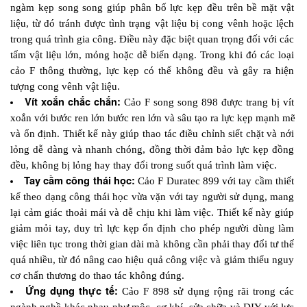
ngàm kẹp song song giúp phân bố lực kẹp đều trên bề mặt vật 
liệu, từ đó tránh được tình trạng vật liệu bị cong vênh hoặc lệch 
trong quá trình gia công. Điều này đặc biệt quan trọng đối với các 
tấm vật liệu lớn, mỏng hoặc dễ biến dạng. Trong khi đó các loại 
cảo F thông thường, lực kẹp có thể không đều và gây ra hiện 
tượng cong vênh vật liệu.
Vít xoắn chắc chắn:
 Cảo F song song 898 được trang bị vít 
xoắn với bước ren lớn bước ren lớn và sâu tạo ra lực kẹp mạnh mẽ 
và ổn định. Thiết kế này giúp thao tác điều chỉnh siết chặt và nới 
lỏng dễ dàng và nhanh chóng, đồng thời đảm bảo lực kẹp đồng 
đều, không bị lỏng hay thay đổi trong suốt quá trình làm việc.
Tay cầm công thái học:
 Cảo F Duratec 899 với tay cầm thiết 
kế theo dạng công thái học vừa vặn với tay người sử dụng, mang 
lại cảm giác thoải mái và dễ chịu khi làm việc. Thiết kế này giúp 
giảm mỏi tay, duy trì lực kẹp ổn định cho phép người dùng làm 
việc liên tục trong thời gian dài mà không cần phải thay đổi tư thế 
quá nhiều, từ đó nâng cao hiệu quả công việc và giảm thiểu nguy 
cơ chấn thương do thao tác không đúng.
Ứng dụng thực tế:
Cảo F 898 sử dụng rộng rãi trong các 