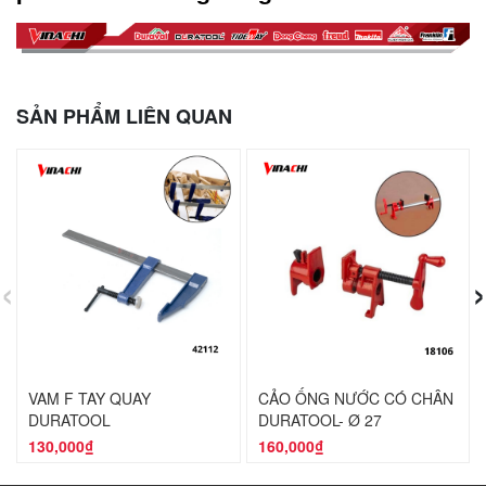
SẢN PHẨM LIÊN QUAN
‹
›
VAM F TAY QUAY
CẢO ỐNG NƯỚC CÓ CHÂN
DURATOOL
DURATOOL- Ø 27
130,000₫
160,000₫