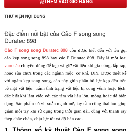
THÊM VÀO GIỎ HÀNG
THƯ VIỆN NỘI DUNG
Đặc điểm nổi bật của Cảo F song song
Duratec 898
Cảo F song song Duratec 898
còn được biết đến với tên gọi 
cảo kẹp song song 898 hay cảo F Duratec 898. Đây là một loại 
vam cảo
 chuyên dùng để kẹp và giữ vật liệu khi gia công, lắp ráp, 
hoặc sửa chữa
trong các ngành mộc, cơ khí, DIY. Được thiết kế 
với ngàm kẹp song song, cảo này giúp phân bố lực kẹp đều trên 
bề mặt vật liệu, tránh tình trạng vật liệu bị cong vênh hoặc lệch, 
đặc biệt khi làm việc với các tấm vật liệu lớn, mỏng hoặc dễ biến 
dạng. Sản phẩm có vít xoắn mạnh mẽ, tay cầm công thái học giúp 
giảm mỏi tay khi sử dụng trong thời gian dài, cùng với thanh ray 
thép chắc chắn, chịu lực tốt và độ bền cao.
1. Thông số kỹ thuật Cảo F song song 