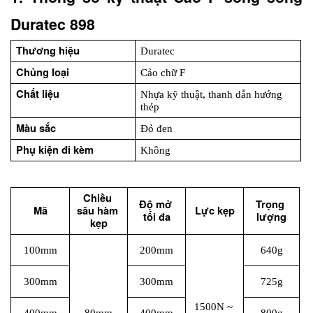
Duratec 898
Thương hiệu
Duratec
Chủng loại
Cảo chữ F
Chất liệu
Nhựa kỹ thuật, thanh dẫn hướng 
thép 
Màu sắc
Đỏ đen
Phụ kiện đi kèm
Không
Chiều 
Độ mở 
Trọng 
Mã
sâu hàm 
Lực kẹp
tối đa
lượng
kẹp
100mm
200mm
640g
300mm
300mm
725g
1500N ~ 