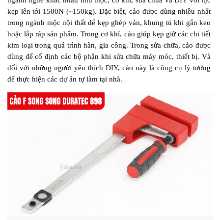
ngành nghề khác nhau như mộc, cơ khí, sửa chữa và DIY với lực 
kẹp lên tới 1500N (~150kg). Đặc biệt, cảo được dùng nhiều nhất 
trong ngành mộc nội thất để kẹp ghép ván, khung tủ khi gắn keo 
hoặc lắp ráp sản phẩm. Trong cơ khí, cảo giúp kẹp giữ các chi tiết 
kim loại trong quá trình hàn, gia công. Trong sửa chữa, cảo được 
dùng để cố định các bộ phận khi sửa chữa máy móc, thiết bị. Và 
đối với những người yêu thích DIY, cảo này là công cụ lý tưởng 
để thực hiện các dự án tự làm tại nhà.