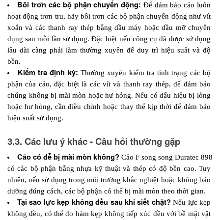
Bôi trơn các bộ phận chuyển động:
 Để đảm bảo cảo luôn 
hoạt động trơn tru, hãy bôi trơn các bộ phận chuyển động như vít 
xoắn và các thanh ray thép bằng dầu máy hoặc dầu mỡ chuyên 
dụng sau mỗi lần sử dụng. Đặc biệt nếu công cụ đã được sử dụng 
lâu dài càng phải làm thường xuyên để duy trì hiệu suất và độ 
bền.
Kiểm tra định kỳ: 
Thường xuyên kiểm tra tình trạng các bộ 
phận của cảo, đặc biệt là các vít và thanh ray thép, để đảm bảo 
chúng không bị mài mòn hoặc hư hỏng. Nếu có dấu hiệu bị lỏng 
hoặc hư hỏng, cần điều chỉnh hoặc thay thế kịp thời để đảm bảo 
hiệu suất sử dụng.
3.3. Các lưu ý khác - Câu hỏi thường gặp
Cảo có dễ bị mài mòn không? 
Cảo F song song Duratec 898 
có các bộ phận bằng nhựa kỹ thuật và thép có độ bền cao. Tuy 
nhiên, nếu sử dụng trong môi trường khắc nghiệt hoặc không bảo 
dưỡng đúng cách, các bộ phận có thể bị mài mòn theo thời gian.
Tại sao lực kẹp không đều sau khi siết chặt? 
Nếu lực kẹp 
không đều, có thể do hàm kẹp không tiếp xúc đều với bề mặt vật 