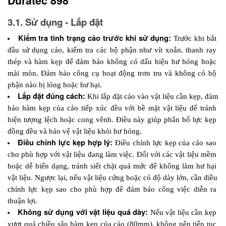
Duratec 898
3.1. Sử dụng - Lắp đặt
Kiểm tra tình trạng cảo trước khi sử dụng: 
Trước khi bắt 
đầu sử dụng cảo, kiểm tra các bộ phận như vít xoắn, thanh ray 
thép và hàm kẹp để đảm bảo không có dấu hiệu hư hỏng hoặc 
mài mòn. Đảm bảo công cụ hoạt động trơn tru và không có bộ 
phận nào bị lỏng hoặc hư hại.
Lắp đặt đúng cách:
 Khi lắp đặt cảo vào vật liệu cần kẹp, đảm 
bảo hàm kẹp của cảo tiếp xúc đều với bề mặt vật liệu để tránh 
hiện tượng lệch hoặc cong vênh. Điều này giúp phân bố lực kẹp 
đồng đều và bảo vệ vật liệu khỏi hư hỏng.
Điều chỉnh lực kẹp hợp lý: 
Điều chỉnh lực kẹp của cảo sao 
cho phù hợp với vật liệu đang làm việc. Đối với các vật liệu mềm 
hoặc dễ biến dạng, tránh siết chặt quá mức để không làm hư hại 
vật liệu. Ngược lại, nếu vật liệu cứng hoặc có độ dày lớn, cần điều 
chỉnh lực kẹp sao cho phù hợp để đảm bảo công việc diễn ra 
thuận lợi.
Không sử dụng với vật liệu quá dày:
 Nếu vật liệu cần kẹp 
vượt quá chiều sâu hàm kẹp của cảo (80mm), không nên tiếp tục 