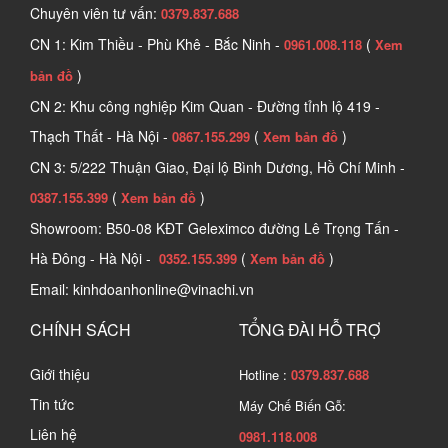
Chuyên viên tư vấn:
0379.837.688
CN 1: Kim Thiều - Phù Khê - Bắc Ninh -
(
0961.008.118
Xem
)
bản đồ
CN 2: Khu công nghiệp Kim Quan - Đường tỉnh lộ 419 -
Thạch Thất - Hà Nội -
(
)
0867.155.299
Xem bản đồ
CN 3: 5/222 Thuận Giao, Đại lộ Bình Dương, Hồ Chí Minh -
(
)
0387.155.399
Xem bản đồ
Showroom: B50-08 KĐT Geleximco đường Lê Trọng Tấn -
Hà Đông - Hà Nội -
(
)
0352.155.399
Xem bản đồ
Email: kinhdoanhonline@vinachi.vn
CHÍNH SÁCH
TỔNG ĐÀI HỖ TRỢ
Giới thiệu
Hotline :
0379.837.688
Tin tức
Máy Chế Biến Gỗ:
Liên hệ
0981.118.008