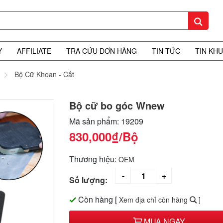
Y
AFFILIATE
TRA CỨU ĐƠN HÀNG
TIN TỨC
TIN KH
Bộ Cữ Khoan - Cắt
Bộ cữ bo góc Wnew
Mã sản phẩm: 19209
830,000₫
/Bộ
Thương hiệu:
OEM
Số lượng:
Còn hàng
[
Xem địa chỉ còn hàng
]
MUA NGAY