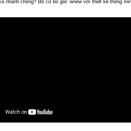
và nhanh chóng? Bộ cữ bo góc wnew với thiết kế thông minh,