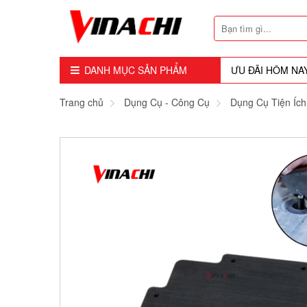
DANH MỤC SẢN PHẨM
ƯU ĐÃI HÔM NA
Dụng Cụ - Công Cụ
Trang chủ
Dụng Cụ - Công Cụ
Dụng Cụ Tiện Ích
Mũi Soi - Dao Tubi
Phụ Kiện
Máy Cầm Tay
Máy Chế Biến Gỗ
Thiết bị Dùng Hơi
Vật Tư Tiêu Hao
Khóa - Phụ Kiện Cửa