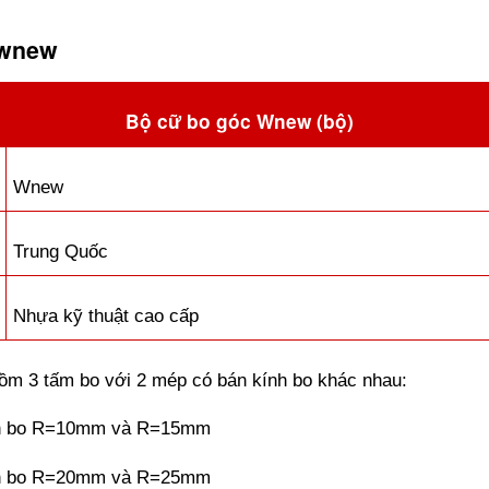
 wnew
Bộ cữ bo góc Wnew (bộ)
Wnew
Trung Quốc
Nhựa kỹ thuật cao cấp
ồm 3 tấm bo với 2 mép có bán kính bo khác nhau: 
nh bo R=10mm và R=15mm
nh bo R=20mm và R=25mm