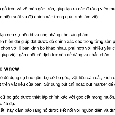
ỗ tròn và vê mép góc tròn, giúp tạo ra các đường viền mư
 hiệu suất và độ chính xác trong quá trình làm việc.
 tạo nên sự bền bỉ và nhẹ nhàng cho sản phẩm.
ền hiện đại giúp đạt được độ chính xác cao trong từng sản 
 chọn với 6 bán kính bo khác nhau, phù hợp với nhiều yêu c
c giúp việc gắn chốt cố định trở nên dễ dàng và chắc chắn.
óc wnew
ó đủ dụng cụ bao gồm bộ cữ bo góc, vật liệu cần cắt, kích
ắt trên vật liệu của bạn. Sử dụng bút chì hoặc bút marker để
 cữ bo góc được thiết lập chính xác với góc cắt mong muốn
c 45 độ.
ắt, hãy đảm bảo rằng nó được kết nối với nguồn điện và đượ