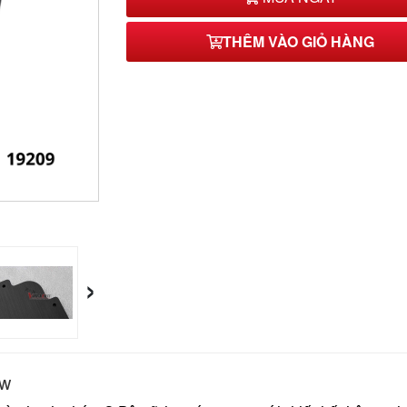
THÊM VÀO GIỎ HÀNG
›
ew