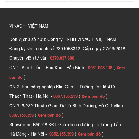
VINACHI VIỆT NAM
Đơn vị chủ sở hữu: Công ty TNHH VINACHI VIỆT NAM
Đăng ký kinh doanh số
2301053312. Cấp ngày 27/09/2018
Chuyên viên tư vấn:
0379.837.688
CN 1: Kim Thiều - Phù Khê - Bắc Ninh -
(
0961.008.118
Xem
)
bản đồ
CN 2: Khu công nghiệp Kim Quan - Đường tỉnh lộ 419 -
Thạch Thất - Hà Nội -
(
)
0867.155.299
Xem bản đồ
CN 3: 5/222 Thuận Giao, Đại lộ Bình Dương, Hồ Chí Minh -
(
)
0387.155.399
Xem bản đồ
Showroom: B50-08 KĐT Geleximco đường Lê Trọng Tấn -
Hà Đông - Hà Nội -
(
)
0352.155.399
Xem bản đồ