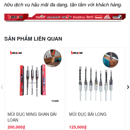
hữu dịch vụ hậu mãi đa dạng, tận tâm với khách hàng
.
SẢN PHẨM LIÊN QUAN
‹
›
MŨI ĐỤC MING SHAN ĐÀI
MŨI ĐỤC BÁI LONG
LOAN
200,000₫
125,000₫