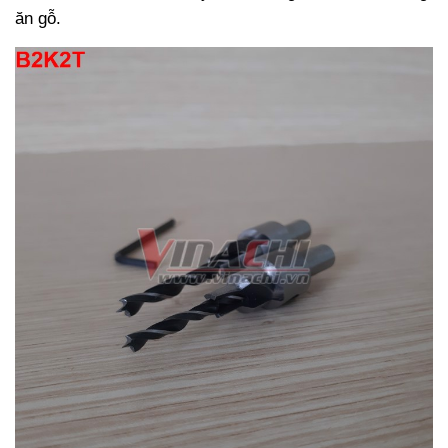
ăn gỗ.