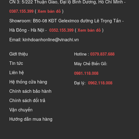
CN 3: 5/222 Thuận Giao, Đại lộ Bình Dương, Hồ Chí Minh -
(
)
0387.155.399
Xem bản đồ
Showroom: B50-08 KĐT Geleximco đường Lê Trọng Tấn -
Hà Đông - Hà Nội -
(
)
0352.155.399
Xem bản đồ
Email: kinhdoanhonline@vinachi.vn
Giới thiệu
Hotline :
0379.837.688
Tin tức
Máy Chế Biến Gỗ:
Liên hệ
0981.118.008
Hệ thống cửa hàng
Đại lý:
0962.118.008
Chính sách bảo hành
Chính sách đổi trả
Vận chuyển
Hướng dẫn mua hàng