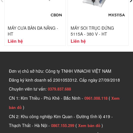
MÁY CƯA BÀN ĐA NĂNG -
MÁY SOI TRỤC ĐỨNG
HT
5115A - 380 V - HT
Liên hệ
Liên hệ
Đơn vị chủ sở hữu: Công ty TNHH VINACHI VIỆT NAM
Đăng ký kinh doanh số
2301053312. Cấp ngày 27/09/2018
Chuyên viên tư vấn:
0379.837.688
CN 1: Kim Thiều - Phù Khê - Bắc Ninh -
(
0961.008.118
Xem
)
bản đồ
CN 2: Khu công nghiệp Kim Quan - Đường tỉnh lộ 419 -
Thạch Thất - Hà Nội -
(
)
0867.155.299
Xem bản đồ